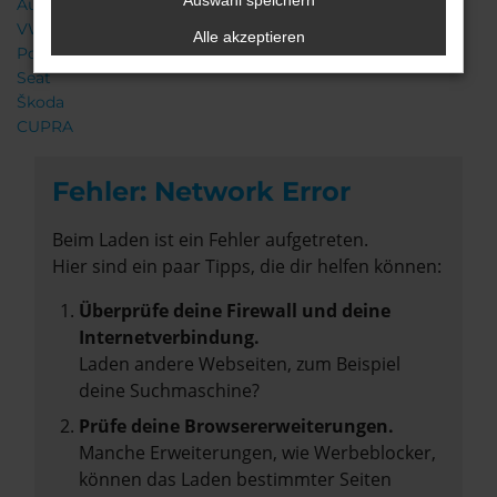
Auswahl speichern
Audi
VW
Alle akzeptieren
Porsche
Seat
Škoda
CUPRA
Fehler: Network Error
Beim Laden ist ein Fehler aufgetreten.
Hier sind ein paar Tipps, die dir helfen können:
Überprüfe deine Firewall und deine
Internetverbindung.
Laden andere Webseiten, zum Beispiel
deine Suchmaschine?
Prüfe deine Browsererweiterungen.
Manche Erweiterungen, wie Werbeblocker,
können das Laden bestimmter Seiten