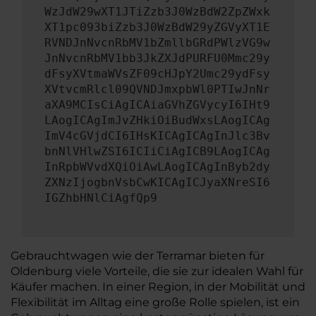
WzJdW29wXT1JTiZzb3J0WzBdW2ZpZWxk
XT1pc093biZzb3J0WzBdW29yZGVyXT1E
RVNDJnNvcnRbMV1bZmllbGRdPWlzVG9w
JnNvcnRbMV1bb3JkZXJdPURFU0Mmc29y
dFsyXVtmaWVsZF09cHJpY2Umc29ydFsy
XVtvcmRlcl09QVNDJmxpbWl0PTIwJnNr
aXA9MCIsCiAgICAiaGVhZGVycyI6IHt9
LAogICAgImJvZHkiOiBudWxsLAogICAg
ImV4cGVjdCI6IHsKICAgICAgInJlc3Bv
bnNlVHlwZSI6ICIiCiAgICB9LAogICAg
InRpbWVvdXQiOiAwLAogICAgInByb2dy
ZXNzIjogbnVsbCwKICAgICJyaXNreSI6
IGZhbHNlCiAgfQp9
Gebrauchtwagen wie der Terramar bieten für
Oldenburg viele Vorteile, die sie zur idealen Wahl für
Käufer machen. In einer Region, in der Mobilität und
Flexibilität im Alltag eine große Rolle spielen, ist ein