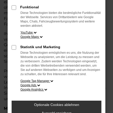
eine kostengünstige Alternative zum Neuwagen,
ohne auf Komfort und Qualität verzichten zu
Funktional
müssen. Ob im Stadtverkehr oder für längere
Diese Technologien bieten die bestmögliche Funktionalität
der Webseite. Services von Drittanbietern wie Google
Fahrten, der Terramar überzeugt durch
Maps, Chats, Fahrzeugbewertungssystem und weitere
Fahrkomfort, Sicherheit und Wirtschaftlichkeit.
werden aktiviert.
YouTube
Ihr CUPRA Autohaus in Oldenburg ist Ihr
Google Maps
vertrauenswürdiger Partner, wenn es um
Gebrauchtwagen geht. Wir bieten Ihnen nicht nur
Statistik und Marketing
eine große Auswahl an geprüften Fahrzeugen,
Diese Technologien ermöglichen es uns, die Nutzung der
sondern auch eine fachkundige Beratung, damit
Webseite zu analysieren, um die Leistung zu messen und
Sie das für Sie passende Modell finden.
zu verbessern. Zudem werden Technologien eingesetzt,
die von dritten Werbetreibenden verwendet werden, um
Sie auf anderen Webseiten zu verfolgen und um Anzeigen
Profitieren Sie von unseren zusätzlichen
Services
zu schalten, die für Ihre Interessen relevant sind.
wie attraktiven Finanzierungsmöglichkeiten,
Google Tag Manager
Leasingangeboten und der bequemen
Google Ads
Inzahlungnahme Ihres alten Fahrzeugs. Besuchen
Google Analytics
Sie uns und überzeugen Sie sich von der Qualität
und dem Service, den wir Ihnen bieten!
Optionale Cookies ablehnen
Marken