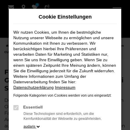
0
Zum
Hauptinhalt
Cookie Einstellungen
springen
Wir nutzen Cookies, um Ihnen die bestmögliche
Nutzung unserer Webseite zu ermöglichen und unsere
Kommunikation mit Ihnen zu verbessern. Wir
Startseite
Oldenburg
CUPRA
CUPRA Terramar
Finden Sie Ihren
berücksichtigen hierbei Ihre Präferenzen und
CUPRA Terramar Gebrauchtwagen für Oldenburg bei Schmidt + Koch
verarbeiten Daten für Marketing und Statistiken nur,
wenn Sie uns Ihre Einwilligung geben. Wenn Sie zu
einem späteren Zeitpunkt Ihre Meinung ändern, können
Finden Sie Ihren CUPRA Terramar
Sie die Einwilligung jederzeit für die Zukunft widerrufen.
Weitere Informationen zum Umfang der
Gebrauchtwagen für Oldenburg bei
Datenverarbeitung finden Sie hier:
Schmidt + Koch
Datenschutzerklärung
Impressum
Folgende Kategorien von Cookies werden von uns eingesetzt:
Der CUPRA Terramar ist die perfekte Wahl für alle in
Oldenburg, die ein zuverlässiges und modernes
Essentiell
Fahrzeug suchen.
Mit seiner erstklassigen
Diese Technologien sind erforderlich, um die
Ausstattung, der niedrigen Laufleistung und der
Kernfunktionalität der Webseite zu gewährleisten.
ausgezeichneten Pflege ist dieser Gebrauchtwagen
audaris