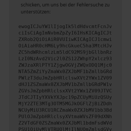
schicken, um uns bei der Fehlersuche zu
unterstützen:
ewogICJuYW1lIjogIk5ldHdvcmtFcnJv
ciIsCiAgImNvbmZpZyI6IHsKICAgICJt
ZXRob2QiOiAiR0VUIiwKICAgICJ1cmwi
OiAiaHR0cHM6Ly9hcGkueC5ha3MtcHJv
ZC5hdWRhcmlzLm5ldC92MS9jbGllbnRz
LzI0NzAvd2Vic2l0ZS12ZWhpY2xlcz93
ZWJzaXRlPTY1ZjgwOGVjZWQxODQ1Mjc0
NTA5ZmZiYyZmaWx0ZXJbMF1bZmllbGRd
PWlzT3duJmZpbHRlclswXVt2YWx1ZV09
dHJ1ZSZmaWx0ZXJbMV1bZmllbGRdPW1v
ZGVsJmZpbHRlclsxXVt2YWx1ZV09JTVC
JTdCJTIyYXVkYXJpc19pZCUyMiUzQSUy
MjY2ZTE3MTg3OTM5MGJkOGFlZjBiZDdh
NCUyMiU3RCU1RCZmaWx0ZXJbMV1bb3Bd
PUlOJmZpbHRlclsyXVtmaWVsZF09dXNh
Z2VTdGF0ZSZmaWx0ZXJbMl1bdmFsdWVd
PSU1QiUyMlVTRUQlMjIlNUQmZmlsdGVy