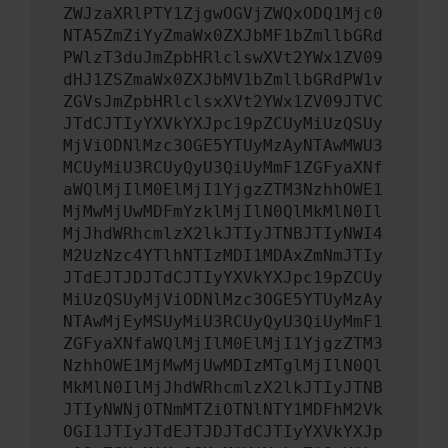
ZWJzaXRlPTY1ZjgwOGVjZWQxODQ1Mjc0
NTA5ZmZiYyZmaWx0ZXJbMF1bZmllbGRd
PWlzT3duJmZpbHRlclswXVt2YWx1ZV09
dHJ1ZSZmaWx0ZXJbMV1bZmllbGRdPW1v
ZGVsJmZpbHRlclsxXVt2YWx1ZV09JTVC
JTdCJTIyYXVkYXJpc19pZCUyMiUzQSUy
MjViODNlMzc3OGE5YTUyMzAyNTAwMWU3
MCUyMiU3RCUyQyU3QiUyMmF1ZGFyaXNf
aWQlMjIlM0ElMjI1YjgzZTM3NzhhOWE1
MjMwMjUwMDFmYzklMjIlN0QlMkMlN0Il
MjJhdWRhcmlzX2lkJTIyJTNBJTIyNWI4
M2UzNzc4YTlhNTIzMDI1MDAxZmNmJTIy
JTdEJTJDJTdCJTIyYXVkYXJpc19pZCUy
MiUzQSUyMjViODNlMzc3OGE5YTUyMzAy
NTAwMjEyMSUyMiU3RCUyQyU3QiUyMmF1
ZGFyaXNfaWQlMjIlM0ElMjI1YjgzZTM3
NzhhOWE1MjMwMjUwMDIzMTglMjIlN0Ql
MkMlN0IlMjJhdWRhcmlzX2lkJTIyJTNB
JTIyNWNjOTNmMTZiOTNlNTY1MDFhM2Vk
OGI1JTIyJTdEJTJDJTdCJTIyYXVkYXJp