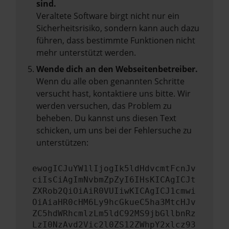
sind.
Veraltete Software birgt nicht nur ein
Sicherheitsrisiko, sondern kann auch dazu
führen, dass bestimmte Funktionen nicht
mehr unterstützt werden.
Wende dich an den Webseitenbetreiber.
Wenn du alle oben genannten Schritte
versucht hast, kontaktiere uns bitte. Wir
werden versuchen, das Problem zu
beheben. Du kannst uns diesen Text
schicken, um uns bei der Fehlersuche zu
unterstützen:
ewogICJuYW1lIjogIk5ldHdvcmtFcnJv
ciIsCiAgImNvbmZpZyI6IHsKICAgICJt
ZXRob2QiOiAiR0VUIiwKICAgICJ1cmwi
OiAiaHR0cHM6Ly9hcGkueC5ha3MtcHJv
ZC5hdWRhcmlzLm5ldC92MS9jbGllbnRz
LzI0NzAvd2Vic2l0ZS12ZWhpY2xlcz93