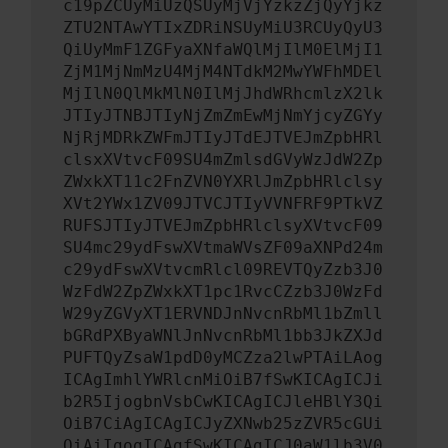
c19pZCUyMiUzQSUyMjVjYzkzZjQyYjkz
ZTU2NTAwYTIxZDRiNSUyMiU3RCUyQyU3
QiUyMmF1ZGFyaXNfaWQlMjIlM0ElMjI1
ZjM1MjNmMzU4MjM4NTdkM2MwYWFhMDEl
MjIlN0QlMkMlN0IlMjJhdWRhcmlzX2lk
JTIyJTNBJTIyNjZmZmEwMjNmYjcyZGYy
NjRjMDRkZWFmJTIyJTdEJTVEJmZpbHRl
clsxXVtvcF09SU4mZmlsdGVyWzJdW2Zp
ZWxkXT11c2FnZVN0YXRlJmZpbHRlclsy
XVt2YWx1ZV09JTVCJTIyVVNFRF9PTkVZ
RUFSJTIyJTVEJmZpbHRlclsyXVtvcF09
SU4mc29ydFswXVtmaWVsZF09aXNPd24m
c29ydFswXVtvcmRlcl09REVTQyZzb3J0
WzFdW2ZpZWxkXT1pc1RvcCZzb3J0WzFd
W29yZGVyXT1ERVNDJnNvcnRbMl1bZmll
bGRdPXByaWNlJnNvcnRbMl1bb3JkZXJd
PUFTQyZsaW1pdD0yMCZza2lwPTAiLAog
ICAgImhlYWRlcnMiOiB7fSwKICAgICJi
b2R5IjogbnVsbCwKICAgICJleHBlY3Qi
OiB7CiAgICAgICJyZXNwb25zZVR5cGUi
OiAiIgogICAgfSwKICAgICJ0aW1lb3V0