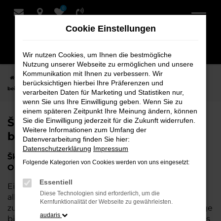
0
Zum
Hauptinhalt
Cookie Einstellungen
springen
Wir nutzen Cookies, um Ihnen die bestmögliche
Nutzung unserer Webseite zu ermöglichen und unsere
Kommunikation mit Ihnen zu verbessern. Wir
Startseite
Oldenburg
Škoda
Škoda Jahreswagen für Oldenburg
berücksichtigen hierbei Ihre Präferenzen und
bei Schmidt + Koch
verarbeiten Daten für Marketing und Statistiken nur,
wenn Sie uns Ihre Einwilligung geben. Wenn Sie zu
einem späteren Zeitpunkt Ihre Meinung ändern, können
Škoda Jahreswagen für Oldenburg
Sie die Einwilligung jederzeit für die Zukunft widerrufen.
Weitere Informationen zum Umfang der
bei Schmidt + Koch
Datenverarbeitung finden Sie hier:
Datenschutzerklärung
Impressum
Škoda Jahreswagen – Die perfekte Wahl für
Folgende Kategorien von Cookies werden von uns eingesetzt:
Oldenburg
Essentiell
Ein Škoda Jahreswagen ist die perfekte Wahl für
Diese Technologien sind erforderlich, um die
alle, die in Oldenburg ein nahezu neues Fahrzeug
Kernfunktionalität der Webseite zu gewährleisten.
zu einem attraktiven Preis suchen. Diese Fahrzeuge
audaris
bieten Ihnen die Qualität und Zuverlässigkeit eines