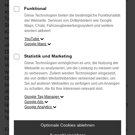
Neuwagens, jedoch zu deutlich günstigeren
Funktional
Konditionen. Mit nur wenigen Kilometern auf dem
Diese Technologien bieten die bestmögliche Funktionalität
Tacho und in einem erstklassigen Zustand sind
der Webseite. Services von Drittanbietern wie Google
Škoda Jahreswagen eine ausgezeichnete Wahl für
Maps, Chats, Fahrzeugbewertungssystem und weitere
werden aktiviert.
Käufer, die von der hohen Wertigkeit und den
modernen Ausstattungen profitieren möchten,
YouTube
Google Maps
ohne den vollen Neuwagenpreis zu zahlen.
Dank der sorgfältigen Wartung und Inspektion
Statistik und Marketing
bieten diese Fahrzeuge nahezu die gleichen
Diese Technologien ermöglichen es uns, die Nutzung der
Vorteile wie ein Neuwagen, jedoch zu einem
Webseite zu analysieren, um die Leistung zu messen und
wesentlich besseren Preis-Leistungs-Verhältnis. In
zu verbessern. Zudem werden Technologien eingesetzt,
Oldenburg haben Sie die Möglichkeit, aus einer
die von dritten Werbetreibenden verwendet werden, um
Sie auf anderen Webseiten zu verfolgen und um Anzeigen
breiten Auswahl an Škoda Jahreswagen zu wählen,
zu schalten, die für Ihre Interessen relevant sind.
die perfekt auf Ihre Bedürfnisse abgestimmt sind.
Google Tag Manager
Ob für den täglichen Pendelverkehr oder für
Google Ads
längere Fahrten, ein Jahreswagen von Škoda erfüllt
Google Analytics
höchste Ansprüche an Komfort, Sicherheit und
Technik.
Optionale Cookies ablehnen
Entscheiden Sie sich für einen Škoda Jahreswagen