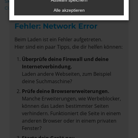
Auswahl speichern
Škoda
CUPRA
Alle akzeptieren
Fehler: Network Error
Beim Laden ist ein Fehler aufgetreten.
Hier sind ein paar Tipps, die dir helfen können:
Überprüfe deine Firewall und deine
Internetverbindung.
Laden andere Webseiten, zum Beispiel
deine Suchmaschine?
Prüfe deine Browsererweiterungen.
Manche Erweiterungen, wie Werbeblocker,
können das Laden bestimmter Seiten
verhindern. Funktioniert die Seite in einem
anderen Browser oder in einem privaten
Fenster?