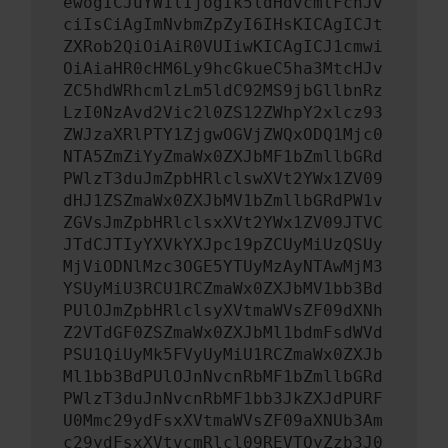
ewogICJuYW1lIjogIk5ldHdvcmtFcnJv
ciIsCiAgImNvbmZpZyI6IHsKICAgICJt
ZXRob2QiOiAiR0VUIiwKICAgICJ1cmwi
OiAiaHR0cHM6Ly9hcGkueC5ha3MtcHJv
ZC5hdWRhcmlzLm5ldC92MS9jbGllbnRz
LzI0NzAvd2Vic2l0ZS12ZWhpY2xlcz93
ZWJzaXRlPTY1ZjgwOGVjZWQxODQ1Mjc0
NTA5ZmZiYyZmaWx0ZXJbMF1bZmllbGRd
PWlzT3duJmZpbHRlclswXVt2YWx1ZV09
dHJ1ZSZmaWx0ZXJbMV1bZmllbGRdPW1v
ZGVsJmZpbHRlclsxXVt2YWx1ZV09JTVC
JTdCJTIyYXVkYXJpc19pZCUyMiUzQSUy
MjViODNlMzc3OGE5YTUyMzAyNTAwMjM3
YSUyMiU3RCU1RCZmaWx0ZXJbMV1bb3Bd
PUlOJmZpbHRlclsyXVtmaWVsZF09dXNh
Z2VTdGF0ZSZmaWx0ZXJbMl1bdmFsdWVd
PSU1QiUyMk5FVyUyMiU1RCZmaWx0ZXJb
Ml1bb3BdPUlOJnNvcnRbMF1bZmllbGRd
PWlzT3duJnNvcnRbMF1bb3JkZXJdPURF
U0Mmc29ydFsxXVtmaWVsZF09aXNUb3Am
c29ydFsxXVtvcmRlcl09REVTQyZzb3J0