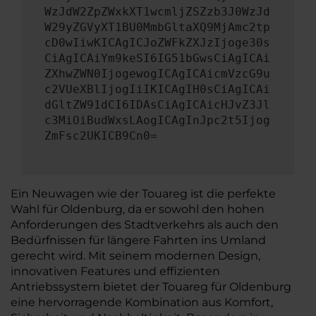
WzJdW2ZpZWxkXT1wcmljZSZzb3J0WzJd
W29yZGVyXT1BU0MmbGltaXQ9MjAmc2tp
cD0wIiwKICAgICJoZWFkZXJzIjoge30s
CiAgICAiYm9keSI6IG51bGwsCiAgICAi
ZXhwZWN0IjogewogICAgICAicmVzcG9u
c2VUeXBlIjogIiIKICAgIH0sCiAgICAi
dGltZW91dCI6IDAsCiAgICAicHJvZ3Jl
c3MiOiBudWxsLAogICAgInJpc2t5Ijog
ZmFsc2UKICB9Cn0=
Ein Neuwagen wie der Touareg ist die perfekte
Wahl für Oldenburg, da er sowohl den hohen
Anforderungen des Stadtverkehrs als auch den
Bedürfnissen für längere Fahrten ins Umland
gerecht wird. Mit seinem modernen Design,
innovativen Features und effizienten
Antriebssystem bietet der Touareg für Oldenburg
eine hervorragende Kombination aus Komfort,