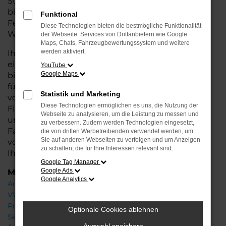
Stadtverkehr oder längere Fahrten – der Touareg
bietet Ihnen höchsten Fahrkomfort, innovative
Funktional
Features und eine herausragende
Diese Technologien bieten die bestmögliche Funktionalität
Wirtschaftlichkeit.
der Webseite. Services von Drittanbietern wie Google
Maps, Chats, Fahrzeugbewertungssystem und weitere
werden aktiviert.
Ihr VW Autohaus in Oldenburg steht Ihnen mit
einer breiten Auswahl an Neuwagen zur Seite und
YouTube
Google Maps
bietet Ihnen umfassende Beratung, damit Sie das
für Sie passende Fahrzeug finden. Profitieren Sie
Statistik und Marketing
von zusätzlichen Services wie attraktiven
Diese Technologien ermöglichen es uns, die Nutzung der
Finanzierungsmöglichkeiten, Leasingangeboten
Webseite zu analysieren, um die Leistung zu messen und
und der Inzahlungnahme Ihres aktuellen
zu verbessern. Zudem werden Technologien eingesetzt,
Fahrzeugs. Besuchen Sie uns und lassen Sie sich
die von dritten Werbetreibenden verwendet werden, um
Sie auf anderen Webseiten zu verfolgen und um Anzeigen
von unseren Experten beraten – wir freuen uns,
zu schalten, die für Ihre Interessen relevant sind.
Ihnen den perfekten Neuwagen zu präsentieren!
Google Tag Manager
Google Ads
Marken
Google Analytics
Audi
VW
Porsche
Optionale Cookies ablehnen
Seat