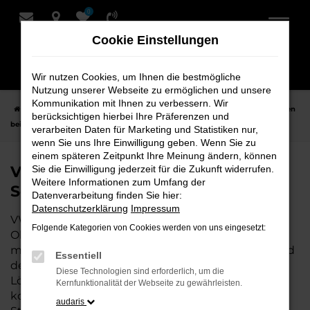
0
Zum
Hauptinhalt
Cookie Einstellungen
springen
Wir nutzen Cookies, um Ihnen die bestmögliche
Nutzung unserer Webseite zu ermöglichen und unsere
Kommunikation mit Ihnen zu verbessern. Wir
Startseite
Oldenburg
VW
VW Touareg
VW Touareg Neuwagen
berücksichtigen hierbei Ihre Präferenzen und
bei Schmidt + Koch für Oldenburg
verarbeiten Daten für Marketing und Statistiken nur,
wenn Sie uns Ihre Einwilligung geben. Wenn Sie zu
einem späteren Zeitpunkt Ihre Meinung ändern, können
VW Touareg Neuwagen bei
Sie die Einwilligung jederzeit für die Zukunft widerrufen.
Weitere Informationen zum Umfang der
Schmidt + Koch für Oldenburg
Datenverarbeitung finden Sie hier:
Datenschutzerklärung
Impressum
VW Touareg ist die perfekte Wahl für alle, die für
Folgende Kategorien von Cookies werden von uns eingesetzt:
Oldenburg einen Neuwagen suchen. Mit seiner
modernen Technik, seinem effizienten Antrieb und
Essentiell
dem stilvollen Design ist der Touareg die ideale
Diese Technologien sind erforderlich, um die
Lösung für jeden, der ein zuverlässiges und
Kernfunktionalität der Webseite zu gewährleisten.
komfortables Fahrzeug möchte. Egal, ob für den
audaris