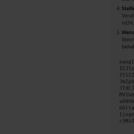
Stell
Veral
nicht
Wend
Wenn 
beheb
ewog
ICJ1
ZS12
JmZp
JTdC
MV1b
aXNU
bGlt
Ijog
c3Mi