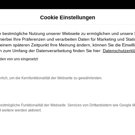
Cookie Einstellungen
ie bestmögliche Nutzung unserer Webseite zu ermöglichen und unsere
hierbei Ihre Präferenzen und verarbeiten Daten für Marketing und Stati
einem späteren Zeitpunkt Ihre Meinung ändern, können Sie die Einwillig
für Oldenburg
en zum Umfang der Datenverarbeitung finden Sie hier:
Datenschutzerkl
en von uns eingesetzt:
zeuge bei Schmi
rlich, um die Kernfunktionalität der Webseite zu gewährleisten.
estmögliche Funktionalität der Webseite. Services von Drittanbietern wie Google 
eitere werden aktiviert.
enburg, die ein zuverlässiges und modernes Fahrzeug suc
 bietet Komfort, Effizienz und modernes Design, das so
ner breiten Auswahl an VW Fahrzeugen auch umfassende