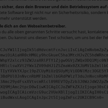
e sicher, dass dein Browser und dein Betriebssystem au
tete Software birgt nicht nur ein Sicherheitsrisiko, sonde
 mehr unterstützt werden.
e dich an den Webseitenbetreiber.
du alle oben genannten Schritte versucht hast, kontaktier
en. Du kannst uns diesen Text schicken, um uns bei der Fe
ICJuYW1lIjogIk5ldHdvcmtFcnJvciIsCiAgImNvbmZpZ
cmwiOiAiaHR0cHM6Ly9hcGkueC5ha3MtcHJvZC5hdWRhc
ZWhpY2xlcz93ZWJzaXRlPTY1ZjgwOGVjZWQxODQ1Mjc0N
bHRlclswXVt2YWx1ZV09dHJ1ZSZmaWx0ZXJbMV1bZmllb
JTIyYXVkYXJpc19pZCUyMiUzQSUyMjViODNlMzc3OGE5Y
b3BdPUlOJnNvcnRbMF1bZmllbGRdPWlzT3duJnNvcnRbM
b3Amc29ydFsxXVtvcmRlcl09REVTQyZzb3J0WzJdW2ZpZ
aXQ9MjAmc2tpcD0wIiwKICAgICJoZWFkZXJzIjoge30sC
ewogICAgICAicmVzcG9uc2VUeXBlIjogIiIKICAgIH0sC
OiBudWxsLAogICAgInJpc2t5IjogZmFsc2UKICB9Cn0=