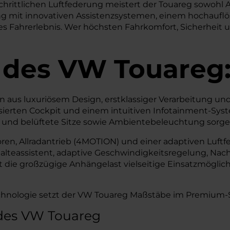
tschrittlichen Luftfederung meistert der Touareg sowohl
ng mit innovativen Assistenzsystemen, einem hochaufl
res Fahrerlebnis. Wer höchsten Fahrkomfort, Sicherhei
 des
VW
Touareg
us luxuriösem Design, erstklassiger Verarbeitung und 
lisierten Cockpit und einem intuitiven Infotainment-Sys
und belüftete Sitze sowie Ambientebeleuchtung sorgen 
oren, Allradantrieb (4MOTION) und einer adaptiven Luf
alteassistent, adaptive Geschwindigkeitsregelung, Nach
die großzügige Anhängelast vielseitige Einsatzmöglich
Technologie setzt der VW Touareg Maßstäbe im Premiu
 des VW Touareg