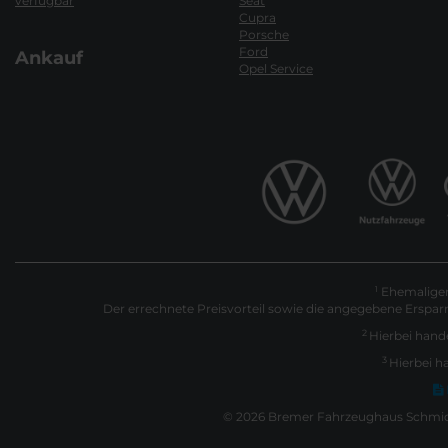
verfügbar
Seat
Cupra
Porsche
Ford
Ankauf
Opel Service
Ehemaliger 
1
Der errechnete Preisvorteil sowie die angegebene Erspar
2
Hierbei hande
3
Hierbei h
© 2026 Bremer Fahrzeughaus Schmidt