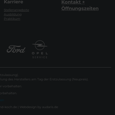
Karriere
Kontakt +
Öffnungszeiten
Stellenangebote
Ausbildung
Praktikum
tzulassung).
ung des Herstellers am Tag der Erstzulassung (Neupreis).
er vorbehalten.
vorbehalten.
gen
nd-koch.de |
Webdesign by audaris.de