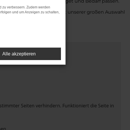
, die perfekt zu Ihrem Budget und Bedarf passen.
nd zu verbessern. Zudem werden
 Autohaus in Oldenburg. Mit unserer großen Auswahl
rfolgen und um Anzeigen zu schalten,
Alle akzeptieren
mmter Seiten verhindern. Funktioniert die Seite in
en.