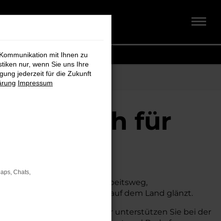
 Kommunikation mit Ihnen zu
stiken nur, wenn Sie uns Ihre
ung jederzeit für die Zukunft
ärung
Impressum
dt + Koch für
Maps, Chats,
hen. Ob für den täglichen Arbeitsweg,
wohl in der Stadt als auch auf dem Land glänzt.
 Beratung und Service. Wir unterstützen Sie bei der