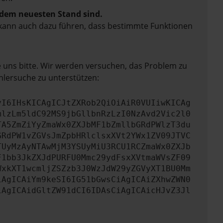
f dem neuesten Stand sind.
rn kann auch dazu führen, dass bestimmte Funktionen
e uns bitte. Wir werden versuchen, das Problem zu
hlersuche zu unterstützen:
yI6IHsKICAgICJtZXRob2QiOiAiR0VUIiwKICAg
mlzLm5ldC92MS9jbGllbnRzLzI0NzAvd2Vic2l0
TA5ZmZiYyZmaWx0ZXJbMF1bZmllbGRdPWlzT3du
GRdPW1vZGVsJmZpbHRlclsxXVt2YWx1ZV09JTVC
TUyMzAyNTAwMjM3YSUyMiU3RCU1RCZmaWx0ZXJb
F1bb3JkZXJdPURFU0Mmc29ydFsxXVtmaWVsZF09
WxkXT1wcmljZSZzb3J0WzJdW29yZGVyXT1BU0Mm
iAgICAiYm9keSI6IG51bGwsCiAgICAiZXhwZWN0
iAgICAidGltZW91dCI6IDAsCiAgICAicHJvZ3Jl