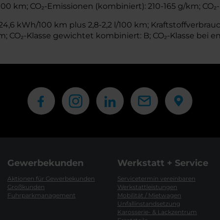
l/100 km; CO₂-Emissionen (kombiniert): 210-165 g/km; CO₂-
,6 kWh/100 km plus 2,8-2,2 l/100 km; Kraftstoffverbrauch
 CO₂-Klasse gewichtet kombiniert: B; CO₂-Klasse bei en
Gewerbekunden
Werkstatt + Service
Aktionen für Gewerbekunden
Servicetermin vereinbaren
Großkunden
Werkstattleistungen
Fuhrparkmanagement
Mobilität / Mietwagen
Unfallinstandsetzung
Karosserie- & Lackzentrum