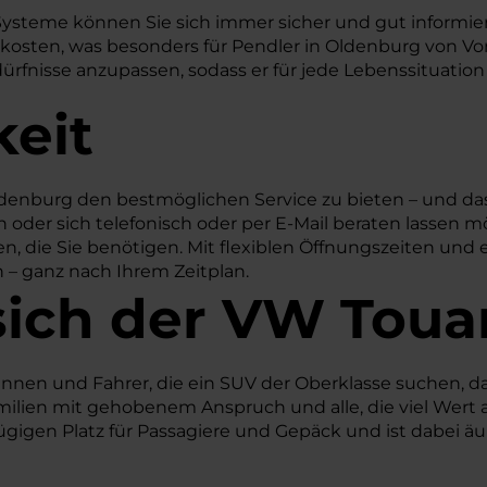
Systeme können Sie sich immer sicher und gut informiert
skosten, was besonders für Pendler in Oldenburg von Vor
ürfnisse anzupassen, sodass er für jede Lebenssituation 
keit
denburg den bestmöglichen Service zu bieten – und das
oder sich telefonisch oder per E-Mail beraten lassen mö
n, die Sie benötigen. Mit flexiblen Öffnungszeiten und 
n – ganz nach Ihrem Zeitplan.
sich der VW Toua
rinnen und Fahrer, die ein SUV der Oberklasse suchen, 
amilien mit gehobenem Anspruch und alle, die viel Wert 
gigen Platz für Passagiere und Gepäck und ist dabei äußer