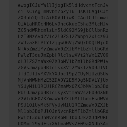
ewogICJuYW1lIjogIk5ldHdvcmtFcnJv
ciIsCiAgImNvbmZpZyI6IHsKICAgICJt
ZXRob2QiOiAiR0VUIiwKICAgICJ1cmwi
OiAiaHR0cHM6Ly9hcGkueC5ha3MtcHJv
ZC5hdWRhcmlzLm5ldC92MS9jbGllbnRz
LzI0NzAvd2Vic2l0ZS12ZWhpY2xlcz93
ZWJzaXRlPTY1ZjgwOGVjZWQxODQ1Mjc0
NTA5ZmZiYyZmaWx0ZXJbMF1bZmllbGRd
PWlzT3duJmZpbHRlclswXVt2YWx1ZV09
dHJ1ZSZmaWx0ZXJbMV1bZmllbGRdPW1v
ZGVsJmZpbHRlclsxXVt2YWx1ZV09JTVC
JTdCJTIyYXVkYXJpc19pZCUyMiUzQSUy
MjVhNWNhMzE5ZDA0Y2E5MDg5NDViYjUx
YSUyMiU3RCU1RCZmaWx0ZXJbMV1bb3Bd
PUlOJmZpbHRlclsyXVtmaWVsZF09dXNh
Z2VTdGF0ZSZmaWx0ZXJbMl1bdmFsdWVd
PSU1QiUyMk5FVyUyMiU1RCZmaWx0ZXJb
Ml1bb3BdPUlOJnNvcnRbMF1bZmllbGRd
PWlzT3duJnNvcnRbMF1bb3JkZXJdPURF
U0Mmc29ydFsxXVtmaWVsZF09aXNUb3Am