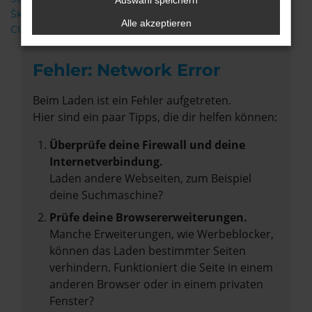
Auswahl speichern
Škoda
Alle akzeptieren
CUPRA
Fehler: Network Error
Beim Laden ist ein Fehler aufgetreten.
Hier sind ein paar Tipps, die dir helfen können:
Überprüfe deine Firewall und deine
Internetverbindung.
Laden andere Webseiten, zum Beispiel
deine Suchmaschine?
Prüfe deine Browsererweiterungen.
Manche Erweiterungen, wie Werbeblocker,
können das Laden bestimmter Seiten
verhindern. Funktioniert die Seite in einem
anderen Browser oder in einem privaten
Fenster?