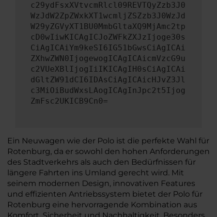
c29ydFsxXVtvcmRlcl09REVTQyZzb3J0
WzJdW2ZpZWxkXT1wcmljZSZzb3J0WzJd
W29yZGVyXT1BU0MmbGltaXQ9MjAmc2tp
cD0wIiwKICAgICJoZWFkZXJzIjoge30s
CiAgICAiYm9keSI6IG51bGwsCiAgICAi
ZXhwZWN0IjogewogICAgICAicmVzcG9u
c2VUeXBlIjogIiIKICAgIH0sCiAgICAi
dGltZW91dCI6IDAsCiAgICAicHJvZ3Jl
c3MiOiBudWxsLAogICAgInJpc2t5Ijog
ZmFsc2UKICB9Cn0=
Ein Neuwagen wie der Polo ist die perfekte Wahl für
Rotenburg, da er sowohl den hohen Anforderungen
des Stadtverkehrs als auch den Bedürfnissen für
längere Fahrten ins Umland gerecht wird. Mit
seinem modernen Design, innovativen Features
und effizienten Antriebssystem bietet der Polo für
Rotenburg eine hervorragende Kombination aus
Komfort, Sicherheit und Nachhaltigkeit. Besonders