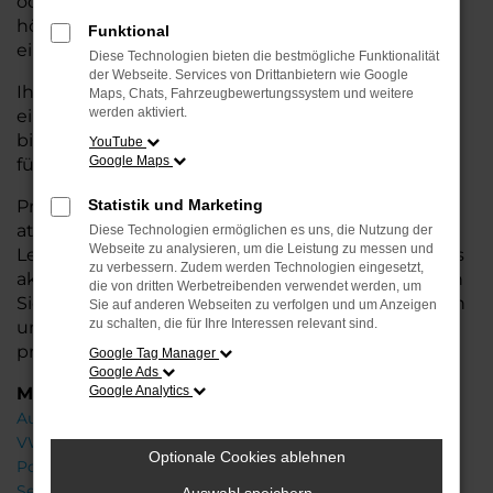
oder längere Fahrten – der Polo bietet Ihnen
höchsten Fahrkomfort, innovative Features und
Funktional
eine herausragende Wirtschaftlichkeit.
Diese Technologien bieten die bestmögliche Funktionalität
der Webseite. Services von Drittanbietern wie Google
Ihr VW Autohaus in Rotenburg steht Ihnen mit
Maps, Chats, Fahrzeugbewertungssystem und weitere
werden aktiviert.
einer breiten Auswahl an Neuwagen zur Seite und
bietet Ihnen umfassende
Beratung
, damit Sie das
YouTube
Google Maps
für Sie passende Fahrzeug finden.
Profitieren Sie von zusätzlichen Services wie
Statistik und Marketing
attraktiven Finanzierungsmöglichkeiten,
Diese Technologien ermöglichen es uns, die Nutzung der
Webseite zu analysieren, um die Leistung zu messen und
Leasingangeboten und der Inzahlungnahme Ihres
zu verbessern. Zudem werden Technologien eingesetzt,
aktuellen Fahrzeugs. Besuchen Sie uns und lassen
die von dritten Werbetreibenden verwendet werden, um
Sie sich von unseren Experten beraten – wir freuen
Sie auf anderen Webseiten zu verfolgen und um Anzeigen
zu schalten, die für Ihre Interessen relevant sind.
uns, Ihnen den perfekten Neuwagen zu
präsentieren!
Google Tag Manager
Google Ads
Marken
Google Analytics
Audi
VW
Optionale Cookies ablehnen
Porsche
Seat