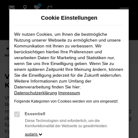
0
Zum
Hauptinhalt
Cookie Einstellungen
springen
Wir nutzen Cookies, um Ihnen die bestmögliche
Nutzung unserer Webseite zu ermöglichen und unsere
Kommunikation mit Ihnen zu verbessern. Wir
Startseite
Rotenburg
VW
VW Polo
VW Polo Neuwagen bei
berücksichtigen hierbei Ihre Präferenzen und
Schmidt + Koch für Rotenburg
verarbeiten Daten für Marketing und Statistiken nur,
wenn Sie uns Ihre Einwilligung geben. Wenn Sie zu
einem späteren Zeitpunkt Ihre Meinung ändern, können
VW Polo Neuwagen bei Schmidt +
Sie die Einwilligung jederzeit für die Zukunft widerrufen.
Weitere Informationen zum Umfang der
Koch für Rotenburg
Datenverarbeitung finden Sie hier:
Datenschutzerklärung
Impressum
VW Polo ist die perfekte Wahl für alle, die für
Folgende Kategorien von Cookies werden von uns eingesetzt:
Rotenburg einen
Neuwagen
suchen. Mit seiner
modernen Technik, seinem effizienten Antrieb und
Essentiell
dem stilvollen Design ist der Polo die ideale Lösung
Diese Technologien sind erforderlich, um die
für jeden, der ein zuverlässiges und komfortables
Kernfunktionalität der Webseite zu gewährleisten.
Fahrzeug möchte. Egal, ob für den Stadtverkehr
audaris