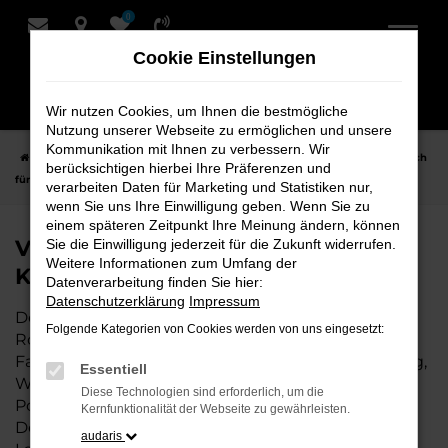
0
Zum
Hauptinhalt
Cookie Einstellungen
springen
Wir nutzen Cookies, um Ihnen die bestmögliche
Nutzung unserer Webseite zu ermöglichen und unsere
Kommunikation mit Ihnen zu verbessern. Wir
Startseite
Rotenburg
VW
VW Polo Fahrzeuge bei Schmidt + Koch
berücksichtigen hierbei Ihre Präferenzen und
für Rotenburg
verarbeiten Daten für Marketing und Statistiken nur,
wenn Sie uns Ihre Einwilligung geben. Wenn Sie zu
einem späteren Zeitpunkt Ihre Meinung ändern, können
VW Polo Fahrzeuge bei Schmidt +
Sie die Einwilligung jederzeit für die Zukunft widerrufen.
Weitere Informationen zum Umfang der
Koch für Rotenburg
Datenverarbeitung finden Sie hier:
Datenschutzerklärung
Impressum
Der VW Polo ist die perfekte Wahl für alle in
Folgende Kategorien von Cookies werden von uns eingesetzt:
Rotenburg, die ein zuverlässiges und modernes
Fahrzeug suchen. Ob für den täglichen Arbeitsweg,
Essentiell
Wochenendausflüge oder lange Reisen, der VW
Diese Technologien sind erforderlich, um die
Polo bietet Komfort, Effizienz und modernes
Kernfunktionalität der Webseite zu gewährleisten.
Design, das sowohl in der Stadt als auch auf dem
audaris