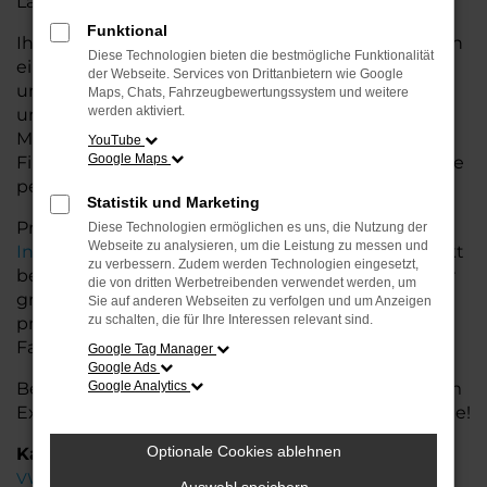
Land glänzt.
Funktional
Ihr VW Autohaus in Rotenburg bietet Ihnen neben
Diese Technologien bieten die bestmögliche Funktionalität
einer breiten Auswahl an VW Fahrzeugen auch
der Webseite. Services von Drittanbietern wie Google
umfassende Beratung und Service. Wir
Maps, Chats, Fahrzeugbewertungssystem und weitere
werden aktiviert.
unterstützen Sie bei der Auswahl des passenden
Modells und bieten maßgeschneiderte
YouTube
Google Maps
Finanzierungslösungen sowie Leasingoptionen, die
perfekt zu Ihrem Budget und Bedarf passen.
Statistik und Marketing
Profitieren Sie von zusätzlichen Services wie
Diese Technologien ermöglichen es uns, die Nutzung der
Webseite zu analysieren, um die Leistung zu messen und
Inzahlungnahme
,
Wartung und Reparaturen
direkt
zu verbessern. Zudem werden Technologien eingesetzt,
bei Ihrem VW Autohaus in Rotenburg. Mit unserer
die von dritten Werbetreibenden verwendet werden, um
großen Auswahl an Fahrzeugen und der
Sie auf anderen Webseiten zu verfolgen und um Anzeigen
zu schalten, die für Ihre Interessen relevant sind.
professionellen Beratung finden Sie bei uns das
Fahrzeug, das Ihre Ansprüche erfüllt.
Google Tag Manager
Google Ads
Besuchen Sie uns und lassen Sie sich von unserem
Google Analytics
Expertenteam beraten – der VW Polo wartet auf Sie!
Optionale Cookies ablehnen
Kategorie
VW Polo Rotenburg