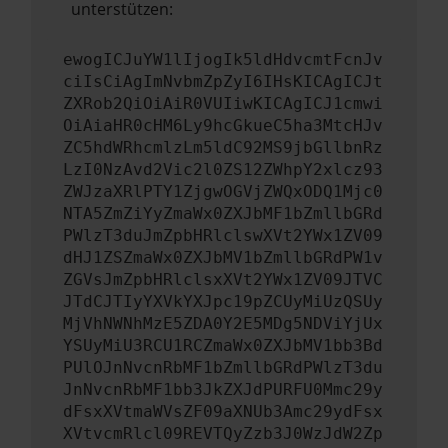
unterstützen:
ewogICJuYW1lIjogIk5ldHdvcmtFcnJv
ciIsCiAgImNvbmZpZyI6IHsKICAgICJt
ZXRob2QiOiAiR0VUIiwKICAgICJ1cmwi
OiAiaHR0cHM6Ly9hcGkueC5ha3MtcHJv
ZC5hdWRhcmlzLm5ldC92MS9jbGllbnRz
LzI0NzAvd2Vic2l0ZS12ZWhpY2xlcz93
ZWJzaXRlPTY1ZjgwOGVjZWQxODQ1Mjc0
NTA5ZmZiYyZmaWx0ZXJbMF1bZmllbGRd
PWlzT3duJmZpbHRlclswXVt2YWx1ZV09
dHJ1ZSZmaWx0ZXJbMV1bZmllbGRdPW1v
ZGVsJmZpbHRlclsxXVt2YWx1ZV09JTVC
JTdCJTIyYXVkYXJpc19pZCUyMiUzQSUy
MjVhNWNhMzE5ZDA0Y2E5MDg5NDViYjUx
YSUyMiU3RCU1RCZmaWx0ZXJbMV1bb3Bd
PUlOJnNvcnRbMF1bZmllbGRdPWlzT3du
JnNvcnRbMF1bb3JkZXJdPURFU0Mmc29y
dFsxXVtmaWVsZF09aXNUb3Amc29ydFsx
XVtvcmRlcl09REVTQyZzb3J0WzJdW2Zp