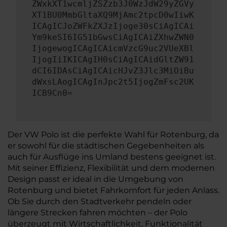
ZWxkXT1wcmljZSZzb3J0WzJdW29yZGVy
XT1BU0MmbGltaXQ9MjAmc2tpcD0wIiwK
ICAgICJoZWFkZXJzIjoge30sCiAgICAi
Ym9keSI6IG51bGwsCiAgICAiZXhwZWN0
IjogewogICAgICAicmVzcG9uc2VUeXBl
IjogIiIKICAgIH0sCiAgICAidGltZW91
dCI6IDAsCiAgICAicHJvZ3Jlc3MiOiBu
dWxsLAogICAgInJpc2t5IjogZmFsc2UK
ICB9Cn0=
Der VW Polo ist die perfekte Wahl für Rotenburg, da
er sowohl für die städtischen Gegebenheiten als
auch für Ausflüge ins Umland bestens geeignet ist.
Mit seiner Effizienz, Flexibilität und dem modernen
Design passt er ideal in die Umgebung von
Rotenburg und bietet Fahrkomfort für jeden Anlass.
Ob Sie durch den Stadtverkehr pendeln oder
längere Strecken fahren möchten – der Polo
überzeugt mit Wirtschaftlichkeit, Funktionalität