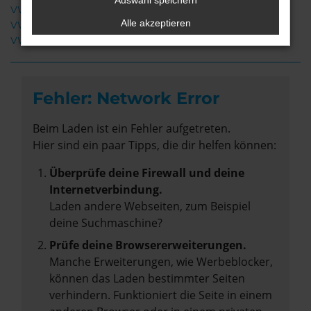
Auswahl speichern
VW Polo Gebrauchtwagen Rotenburg
Alle akzeptieren
VW Polo Neuwagen Rotenburg
VW Polo Tageszulassung Rotenburg
Fehler: Network Error
Beim Laden ist ein Fehler aufgetreten.
Hier sind ein paar Tipps, die dir helfen können:
Überprüfe deine Firewall und deine
Internetverbindung.
Laden andere Webseiten, zum Beispiel
deine Suchmaschine?
Prüfe deine Browsererweiterungen.
Manche Erweiterungen, wie Werbeblocker,
können das Laden bestimmter Seiten
verhindern. Funktioniert die Seite in einem