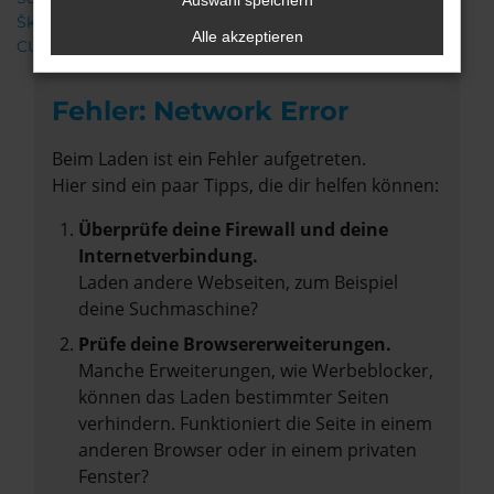
Auswahl speichern
Škoda
Alle akzeptieren
CUPRA
Fehler: Network Error
Beim Laden ist ein Fehler aufgetreten.
Hier sind ein paar Tipps, die dir helfen können:
Überprüfe deine Firewall und deine
Internetverbindung.
Laden andere Webseiten, zum Beispiel
deine Suchmaschine?
Prüfe deine Browsererweiterungen.
Manche Erweiterungen, wie Werbeblocker,
können das Laden bestimmter Seiten
verhindern. Funktioniert die Seite in einem
anderen Browser oder in einem privaten
Fenster?