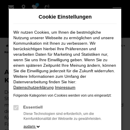
0
Zum
Hauptinhalt
Cookie Einstellungen
springen
Wir nutzen Cookies, um Ihnen die bestmögliche
Nutzung unserer Webseite zu ermöglichen und unsere
Kommunikation mit Ihnen zu verbessern. Wir
Startseite
Stuhr
Audi
Audi A1
Audi A1 Neuwagen bei Schmidt +
berücksichtigen hierbei Ihre Präferenzen und
Koch für Stuhr
verarbeiten Daten für Marketing und Statistiken nur,
wenn Sie uns Ihre Einwilligung geben. Wenn Sie zu
einem späteren Zeitpunkt Ihre Meinung ändern, können
Audi A1 Neuwagen bei Schmidt +
Sie die Einwilligung jederzeit für die Zukunft widerrufen.
Weitere Informationen zum Umfang der
Koch für Stuhr
Datenverarbeitung finden Sie hier:
Datenschutzerklärung
Impressum
Der Audi A1 ist die perfekte Wahl für alle, die für
Folgende Kategorien von Cookies werden von uns eingesetzt:
Stuhr einen Neuwagen suchen. Mit seiner
modernen Technik, seinem effizienten Antrieb und
Essentiell
dem stilvollen Design ist der A1 die ideale Lösung
Diese Technologien sind erforderlich, um die
für jeden, der ein zuverlässiges und komfortables
Kernfunktionalität der Webseite zu gewährleisten.
Fahrzeug möchte. Egal, ob für den Stadtverkehr
audaris