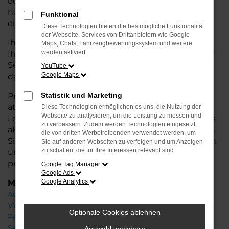
oder längere Fahrten – der A1 bietet Ihnen
höchsten Fahrkomfort, innovative Features und
Funktional
eine herausragende Wirtschaftlichkeit.
Diese Technologien bieten die bestmögliche Funktionalität
der Webseite. Services von Drittanbietern wie Google
Ihr Audi Autohaus in der Nähe von Stuhr steht
Maps, Chats, Fahrzeugbewertungssystem und weitere
werden aktiviert.
Ihnen mit einer breiten Auswahl an Neuwagen zur
Seite und bietet Ihnen umfassende
Beratung
,
YouTube
Google Maps
damit Sie das für Sie passende Fahrzeug finden.
Profitieren Sie von zusätzlichen Services wie
Statistik und Marketing
attraktiven Finanzierungsmöglichkeiten,
Diese Technologien ermöglichen es uns, die Nutzung der
Webseite zu analysieren, um die Leistung zu messen und
Leasingangeboten und der Inzahlungnahme Ihres
zu verbessern. Zudem werden Technologien eingesetzt,
aktuellen Fahrzeugs. Besuchen Sie uns und lassen
die von dritten Werbetreibenden verwendet werden, um
Sie sich von unseren Experten beraten – wir freuen
Sie auf anderen Webseiten zu verfolgen und um Anzeigen
zu schalten, die für Ihre Interessen relevant sind.
uns, Ihnen den perfekten Neuwagen zu
präsentieren!
Google Tag Manager
Google Ads
Marken
Google Analytics
Audi
VW
Optionale Cookies ablehnen
Porsche
Seat