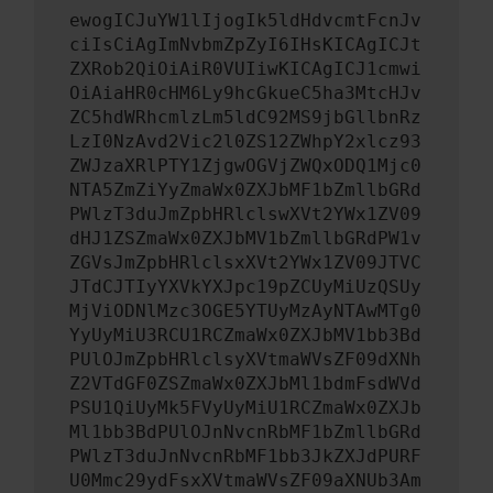
ewogICJuYW1lIjogIk5ldHdvcmtFcnJv
ciIsCiAgImNvbmZpZyI6IHsKICAgICJt
ZXRob2QiOiAiR0VUIiwKICAgICJ1cmwi
OiAiaHR0cHM6Ly9hcGkueC5ha3MtcHJv
ZC5hdWRhcmlzLm5ldC92MS9jbGllbnRz
LzI0NzAvd2Vic2l0ZS12ZWhpY2xlcz93
ZWJzaXRlPTY1ZjgwOGVjZWQxODQ1Mjc0
NTA5ZmZiYyZmaWx0ZXJbMF1bZmllbGRd
PWlzT3duJmZpbHRlclswXVt2YWx1ZV09
dHJ1ZSZmaWx0ZXJbMV1bZmllbGRdPW1v
ZGVsJmZpbHRlclsxXVt2YWx1ZV09JTVC
JTdCJTIyYXVkYXJpc19pZCUyMiUzQSUy
MjViODNlMzc3OGE5YTUyMzAyNTAwMTg0
YyUyMiU3RCU1RCZmaWx0ZXJbMV1bb3Bd
PUlOJmZpbHRlclsyXVtmaWVsZF09dXNh
Z2VTdGF0ZSZmaWx0ZXJbMl1bdmFsdWVd
PSU1QiUyMk5FVyUyMiU1RCZmaWx0ZXJb
Ml1bb3BdPUlOJnNvcnRbMF1bZmllbGRd
PWlzT3duJnNvcnRbMF1bb3JkZXJdPURF
U0Mmc29ydFsxXVtmaWVsZF09aXNUb3Am