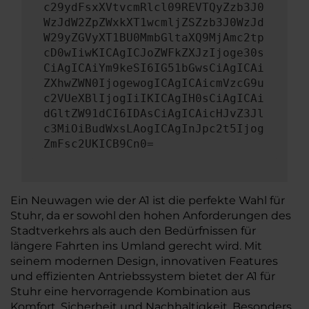
c29ydFsxXVtvcmRlcl09REVTQyZzb3J0
WzJdW2ZpZWxkXT1wcmljZSZzb3J0WzJd
W29yZGVyXT1BU0MmbGltaXQ9MjAmc2tp
cD0wIiwKICAgICJoZWFkZXJzIjoge30s
CiAgICAiYm9keSI6IG51bGwsCiAgICAi
ZXhwZWN0IjogewogICAgICAicmVzcG9u
c2VUeXBlIjogIiIKICAgIH0sCiAgICAi
dGltZW91dCI6IDAsCiAgICAicHJvZ3Jl
c3MiOiBudWxsLAogICAgInJpc2t5Ijog
ZmFsc2UKICB9Cn0=
Ein Neuwagen wie der A1 ist die perfekte Wahl für
Stuhr, da er sowohl den hohen Anforderungen des
Stadtverkehrs als auch den Bedürfnissen für
längere Fahrten ins Umland gerecht wird. Mit
seinem modernen Design, innovativen Features
und effizienten Antriebssystem bietet der A1 für
Stuhr eine hervorragende Kombination aus
Komfort, Sicherheit und Nachhaltigkeit. Besonders