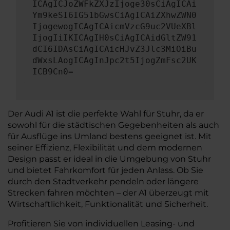
ICAgICJoZWFkZXJzIjoge30sCiAgICAi
Ym9keSI6IG51bGwsCiAgICAiZXhwZWN0
IjogewogICAgICAicmVzcG9uc2VUeXBl
IjogIiIKICAgIH0sCiAgICAidGltZW91
dCI6IDAsCiAgICAicHJvZ3Jlc3MiOiBu
dWxsLAogICAgInJpc2t5IjogZmFsc2UK
ICB9Cn0=
Der Audi A1 ist die perfekte Wahl für Stuhr, da er
sowohl für die städtischen Gegebenheiten als auch
für Ausflüge ins Umland bestens geeignet ist. Mit
seiner Effizienz, Flexibilität und dem modernen
Design passt er ideal in die Umgebung von Stuhr
und bietet Fahrkomfort für jeden Anlass. Ob Sie
durch den Stadtverkehr pendeln oder längere
Strecken fahren möchten – der A1 überzeugt mit
Wirtschaftlichkeit, Funktionalität und Sicherheit.
Profitieren Sie von individuellen Leasing- und