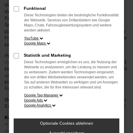
Ihr Audi Autohaus in der Nähe von Stuhr bietet
Funktional
Ihnen neben einer breiten Auswahl an Audi
Diese Technologien bieten die bestmögliche Funktionalität
Fahrzeugen auch umfassende Beratung und
der Webseite. Services von Drittanbietern wie Google
Service. Wir unterstützen Sie bei der Auswahl des
Maps, Chats, Fahrzeugbewertungssystem und weitere
werden aktiviert.
passenden Modells und bieten maßgeschneiderte
Finanzierungslösungen sowie Leasingoptionen, die
YouTube
Google Maps
perfekt zu Ihrem Budget und Bedarf passen.
Profitieren Sie von zusätzlichen Services wie
Statistik und Marketing
Inzahlungnahme
,
Wartung und Reparaturen
direkt
Diese Technologien ermöglichen es uns, die Nutzung der
Webseite zu analysieren, um die Leistung zu messen und
bei Ihrem Audi Autohaus in der Nähe von Stuhr. Mit
zu verbessern. Zudem werden Technologien eingesetzt,
unserer großen Auswahl an Fahrzeugen und der
die von dritten Werbetreibenden verwendet werden, um
professionellen Beratung finden Sie bei uns das
Sie auf anderen Webseiten zu verfolgen und um Anzeigen
zu schalten, die für Ihre Interessen relevant sind.
Fahrzeug, das Ihre Ansprüche erfüllt.
Google Tag Manager
Besuchen Sie uns und lassen Sie sich von unserem
Google Ads
Expertenteam beraten – der Audi A1 wartet auf Sie!
Google Analytics
Kategorie
Optionale Cookies ablehnen
Audi A1 Gebrauchtwagen Stuhr
Audi A1 Stuhr