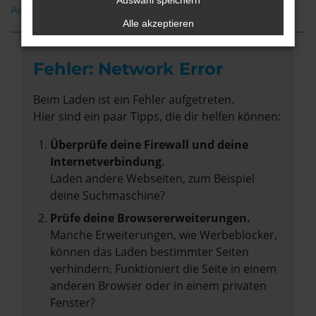
Auswahl speichern
Audi A1 Neuwagen Stuhr
Alle akzeptieren
Fehler: Network Error
Beim Laden ist ein Fehler aufgetreten.
Hier sind ein paar Tipps, die dir helfen können:
Überprüfe deine Firewall und deine
Internetverbindung.
Laden andere Webseiten, zum Beispiel
deine Suchmaschine?
Prüfe deine Browsererweiterungen.
Manche Erweiterungen, wie Werbeblocker,
können das Laden bestimmter Seiten
verhindern. Funktioniert die Seite in einem
anderen Browser oder in einem privaten
Fenster?