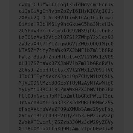
ewogICJuYW1lIjogIk5ldHdvcmtFcnJv
ciIsCiAgImNvbmZpZyI6IHsKICAgICJt
ZXRob2QiOiAiR0VUIiwKICAgICJ1cmwi
OiAiaHR0cHM6Ly9hcGkueC5ha3MtcHJv
ZC5hdWRhcmlzLm5ldC92MS9jbGllbnRz
LzI0NzAvd2Vic2l0ZS12ZWhpY2xlcz93
ZWJzaXRlPTY1ZjgwOGVjZWQxODQ1Mjc0
NTA5ZmZiYyZmaWx0ZXJbMF1bZmllbGRd
PWlzT3duJmZpbHRlclswXVt2YWx1ZV09
dHJ1ZSZmaWx0ZXJbMV1bZmllbGRdPW1v
ZGVsJmZpbHRlclsxXVt2YWx1ZV09JTVC
JTdCJTIyYXVkYXJpc19pZCUyMiUzQSUy
MjViODNlMzc3OGE5YTUyMzAyNTAwMTg0
YyUyMiU3RCU1RCZmaWx0ZXJbMV1bb3Bd
PUlOJnNvcnRbMF1bZmllbGRdPWlzT3du
JnNvcnRbMF1bb3JkZXJdPURFU0Mmc29y
dFsxXVtmaWVsZF09aXNUb3Amc29ydFsx
XVtvcmRlcl09REVTQyZzb3J0WzJdW2Zp
ZWxkXT1wcmljZSZzb3J0WzJdW29yZGVy
XT1BU0MmbGltaXQ9MjAmc2tpcD0wIiwK