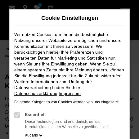
0
Zum
Hauptinhalt
Cookie Einstellungen
springen
Wir nutzen Cookies, um Ihnen die bestmögliche
Nutzung unserer Webseite zu ermöglichen und unsere
Kommunikation mit Ihnen zu verbessern. Wir
Startseite
Stuhr
Audi
Audi A1 Fahrzeuge bei Schmidt + Koch für
berücksichtigen hierbei Ihre Präferenzen und
Stuhr
verarbeiten Daten für Marketing und Statistiken nur,
wenn Sie uns Ihre Einwilligung geben. Wenn Sie zu
einem späteren Zeitpunkt Ihre Meinung ändern, können
Audi A1 Fahrzeuge bei Schmidt +
Sie die Einwilligung jederzeit für die Zukunft widerrufen.
Weitere Informationen zum Umfang der
Koch für Stuhr
Datenverarbeitung finden Sie hier:
Datenschutzerklärung
Impressum
Der Audi A1 ist die perfekte Wahl für alle in Stuhr, die
Folgende Kategorien von Cookies werden von uns eingesetzt:
ein zuverlässiges und modernes Fahrzeug suchen.
Ob für den täglichen Arbeitsweg,
Essentiell
Wochenendausflüge oder lange Reisen, der Audi A1
Diese Technologien sind erforderlich, um die
bietet Komfort, Effizienz und modernes Design, das
Kernfunktionalität der Webseite zu gewährleisten.
sowohl in der Stadt als auch auf dem Land glänzt.
audaris