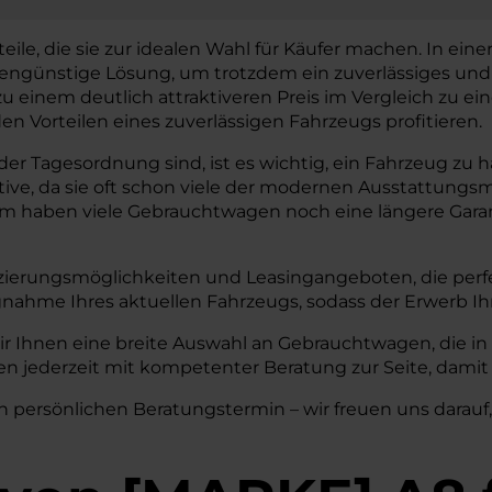
le, die sie zur idealen Wahl für Käufer machen. In einer 
stengünstige Lösung, um trotzdem ein zuverlässiges un
 zu einem deutlich attraktiveren Preis im Vergleich zu
 Vorteilen eines zuverlässigen Fahrzeugs profitieren.
r Tagesordnung sind, ist es wichtig, ein Fahrzeug zu habe
tive, da sie oft schon viele der modernen Ausstattun
em haben viele Gebrauchtwagen noch eine längere Garant
zierungsmöglichkeiten und Leasingangeboten, die perfe
nahme Ihres aktuellen Fahrzeugs, sodass der Erwerb I
ir Ihnen eine breite Auswahl an Gebrauchtwagen, die i
n jederzeit mit kompetenter Beratung zur Seite, damit 
n persönlichen Beratungstermin – wir freuen uns darauf