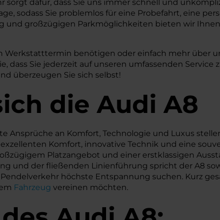
hr sorgt dafür, dass Sie uns immer schnell und unkompl
age, sodass Sie problemlos für eine Probefahrt, eine pe
 und großzügigen Parkmöglichkeiten bieten wir Ihne
inen Werkstatttermin benötigen oder einfach mehr über 
Sie, dass Sie jederzeit auf unseren umfassenden Servic
nd überzeugen Sie sich selbst!
ich die Audi A8
chste Ansprüche an Komfort, Technologie und Luxus stell
uf exzellenten Komfort, innovative Technik und eine sou
ßzügigem Platzangebot und einer erstklassigen Aussta
g und der fließenden Linienführung spricht der A8 sowoh
 Pendelverkehr höchste Entspannung suchen. Kurz gesagt: 
nem
Fahrzeug
vereinen möchten.
 des
Audi
A8: