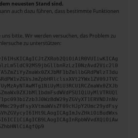
f dem neuesten Stand sind.
rn kann auch dazu führen, dass bestimmte Funktionen
e uns bitte. Wir werden versuchen, das Problem zu
hlersuche zu unterstützen:
yI6IHsKICAgICJtZXRob2QiOiAiR0VUIiwKICAg
mlzLm5ldC92MS9jbGllbnRzLzI0NzAvd2Vic2l0
TA5ZmZiYyZmaWx0ZXJbMF1bZmllbGRdPWlzT3du
GRdPW1vZGVsJmZpbHRlclsxXVt2YWx1ZV09JTVC
TUyMzAyNTAwMTg1NiUyMiU3RCU1RCZmaWx0ZXJb
SZmaWx0ZXJbMl1bdmFsdWVdPSU1QiUyMlVTRUQl
T1pc093biZzb3J0WzBdW29yZGVyXT1ERVNDJnNv
0Mmc29ydFsyXVtmaWVsZF09cHJpY2Umc29ydFsy
GVhZGVycyI6IHt9LAogICAgImJvZHkiOiBudWxs
SI6ICIiCiAgICB9LAogICAgInRpbWVvdXQiOiAw
GZhbHNlCiAgfQp9