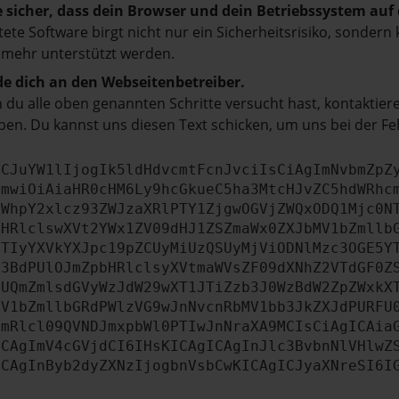
e sicher, dass dein Browser und dein Betriebssystem au
tete Software birgt nicht nur ein Sicherheitsrisiko, sonde
 mehr unterstützt werden.
e dich an den Webseitenbetreiber.
du alle oben genannten Schritte versucht hast, kontaktier
en. Du kannst uns diesen Text schicken, um uns bei der Fe
ICJuYW1lIjogIk5ldHdvcmtFcnJvciIsCiAgImNvbmZpZ
cmwiOiAiaHR0cHM6Ly9hcGkueC5ha3MtcHJvZC5hdWRhc
ZWhpY2xlcz93ZWJzaXRlPTY1ZjgwOGVjZWQxODQ1Mjc0N
bHRlclswXVt2YWx1ZV09dHJ1ZSZmaWx0ZXJbMV1bZmllb
JTIyYXVkYXJpc19pZCUyMiUzQSUyMjViODNlMzc3OGE5Y
b3BdPUlOJmZpbHRlclsyXVtmaWVsZF09dXNhZ2VTdGF0Z
NUQmZmlsdGVyWzJdW29wXT1JTiZzb3J0WzBdW2ZpZWxkX
MV1bZmllbGRdPWlzVG9wJnNvcnRbMV1bb3JkZXJdPURFU
cmRlcl09QVNDJmxpbWl0PTIwJnNraXA9MCIsCiAgICAia
ICAgImV4cGVjdCI6IHsKICAgICAgInJlc3BvbnNlVHlwZ
ICAgInByb2dyZXNzIjogbnVsbCwKICAgICJyaXNreSI6I