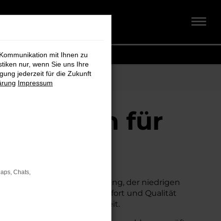
 Kommunikation mit Ihnen zu
stiken nur, wenn Sie uns Ihre
ung jederzeit für die Zukunft
ärung
Impressum
chtwagen für
Maps, Chats,
einer erstklassigen Ausstattung, der niedrigen
um Neuwagen, ohne auf Komfort und Qualität
erheit und Wirtschaftlichkeit.