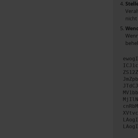
Stell
Veral
nicht
Wend
Wenn 
beheb
ewog
ICJ1
ZS12
JmZp
JTdC
MV1b
MjIl
cnRb
XVtv
LAog
LAog