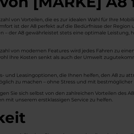
von
[
MARKE
]
A8
ahl von Vorteilen, die es zur idealen Wahl für Ihre Mobil
rt ist der A8 perfekt auf die Bedürfnisse der Region u
n – der A8 gewährleistet stets eine optimale Leistung
lzahl von modernen Features wird jedes Fahren zu einem
owohl Ihre Kosten senkt als auch der Umwelt zugutekomm
- und Leasingoptionen, die Ihnen helfen, den A8 zu attra
glich zu machen – ohne Stress und mit bestmöglicher
n Sie sich selbst von den zahlreichen Vorteilen des A8 
n mit unserem erstklassigen Service zu helfen.
keit