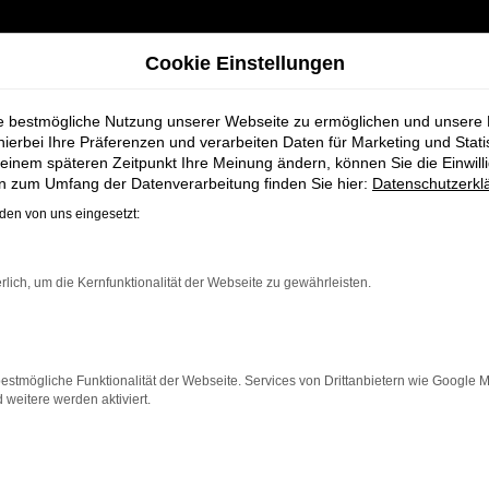
Cookie Einstellungen
ie bestmögliche Nutzung unserer Webseite zu ermöglichen und unsere
hierbei Ihre Präferenzen und verarbeiten Daten für Marketing und Stati
einem späteren Zeitpunkt Ihre Meinung ändern, können Sie die Einwillig
twagen für Stuhr bei Schmidt + Koch
en zum Umfang der Datenverarbeitung finden Sie hier:
Datenschutzerkl
en von uns eingesetzt:
n Audi A8 Gebrau
rlich, um die Kernfunktionalität der Webseite zu gewährleisten.
dt + Koch
estmögliche Funktionalität der Webseite. Services von Drittanbietern wie Google 
eitere werden aktiviert.
die ein zuverlässiges und modernes Fahrzeug suchen.
Mit s
eser Gebrauchtwagen eine kostengünstige Alternative z
ngere Fahrten, der A8 überzeugt durch Fahrkomfort, Sich