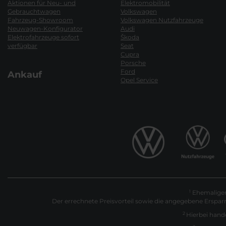
Aktionen für Neu- und
Elektromobilität
Gebrauchtwagen
Volkswagen
Fahrzeug-Showroom
Volkswagen Nutzfahrzeuge
Neuwagen-Konfigurator
Audi
Elektrofahrzeuge sofort
Škoda
verfügbar
Seat
Cupra
Porsche
Ford
Ankauf
Opel Service
Ehemaliger 
1
Der errechnete Preisvorteil sowie die angegebene Erspar
2
Hierbei hande