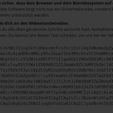
e sicher, dass dein Browser und dein Betriebssystem au
tete Software birgt nicht nur ein Sicherheitsrisiko, sonde
 mehr unterstützt werden.
e dich an den Webseitenbetreiber.
du alle oben genannten Schritte versucht hast, kontaktier
en. Du kannst uns diesen Text schicken, um uns bei der Fe
ICJuYW1lIjogIk5ldHdvcmtFcnJvciIsCiAgImNvbmZpZ
cmwiOiAiaHR0cHM6Ly9hcGkueC5ha3MtcHJvZC5hdWRhc
ZWhpY2xlcz93ZWJzaXRlPTY1ZjgwOGVjZWQxODQ1Mjc0N
bHRlclswXVt2YWx1ZV09dHJ1ZSZmaWx0ZXJbMV1bZmllb
JTIyYXVkYXJpc19pZCUyMiUzQSUyMjViODNlMzc3OGE5Y
b3BdPUlOJmZpbHRlclsyXVtmaWVsZF09dXNhZ2VTdGF0Z
NUQmZmlsdGVyWzJdW29wXT1JTiZzb3J0WzBdW2ZpZWxkX
MV1bZmllbGRdPWlzVG9wJnNvcnRbMV1bb3JkZXJdPURFU
cmRlcl09QVNDJmxpbWl0PTIwJnNraXA9MCIsCiAgICAia
ICAgImV4cGVjdCI6IHsKICAgICAgInJlc3BvbnNlVHlwZ
ICAgInByb2dyZXNzIjogbnVsbCwKICAgICJyaXNreSI6I