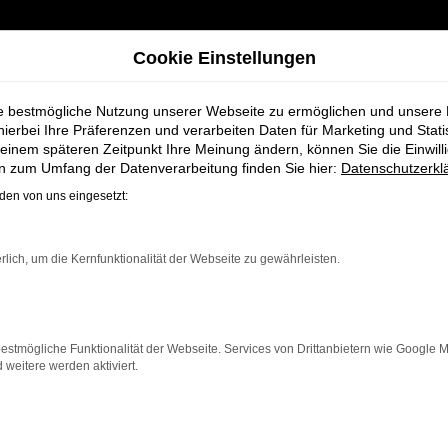
Cookie Einstellungen
ie bestmögliche Nutzung unserer Webseite zu ermöglichen und unsere
hierbei Ihre Präferenzen und verarbeiten Daten für Marketing und Stati
einem späteren Zeitpunkt Ihre Meinung ändern, können Sie die Einwillig
chtwagen für Stuhr bei Schmidt + Koch
en zum Umfang der Datenverarbeitung finden Sie hier:
Datenschutzerkl
en von uns eingesetzt:
n Seat Ibiza Gebr
rlich, um die Kernfunktionalität der Webseite zu gewährleisten.
dt + Koch
estmögliche Funktionalität der Webseite. Services von Drittanbietern wie Google 
eitere werden aktiviert.
, die ein zuverlässiges und modernes Fahrzeug suchen.
Mit
eser Gebrauchtwagen eine kostengünstige Alternative z
gere Fahrten, der Ibiza überzeugt durch Fahrkomfort, Si