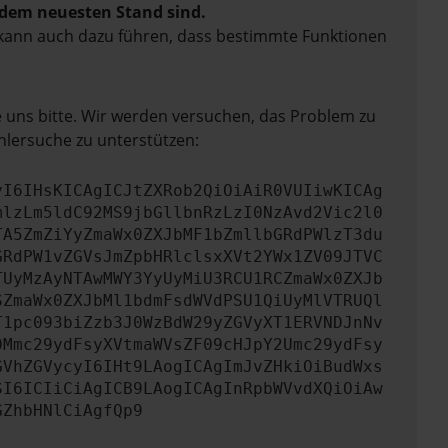
f dem neuesten Stand sind.
rn kann auch dazu führen, dass bestimmte Funktionen
e uns bitte. Wir werden versuchen, das Problem zu
hlersuche zu unterstützen:
yI6IHsKICAgICJtZXRob2QiOiAiR0VUIiwKICAg
mlzLm5ldC92MS9jbGllbnRzLzI0NzAvd2Vic2l0
TA5ZmZiYyZmaWx0ZXJbMF1bZmllbGRdPWlzT3du
GRdPW1vZGVsJmZpbHRlclsxXVt2YWx1ZV09JTVC
TUyMzAyNTAwMWY3YyUyMiU3RCU1RCZmaWx0ZXJb
SZmaWx0ZXJbMl1bdmFsdWVdPSU1QiUyMlVTRUQl
T1pc093biZzb3J0WzBdW29yZGVyXT1ERVNDJnNv
0Mmc29ydFsyXVtmaWVsZF09cHJpY2Umc29ydFsy
GVhZGVycyI6IHt9LAogICAgImJvZHkiOiBudWxs
SI6ICIiCiAgICB9LAogICAgInRpbWVvdXQiOiAw
GZhbHNlCiAgfQp9