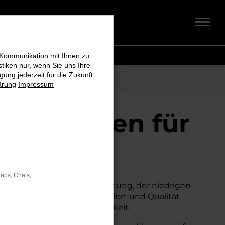
 Kommunikation mit Ihnen zu
stiken nur, wenn Sie uns Ihre
ung jederzeit für die Zukunft
ärung
Impressum
auchtwagen für
Maps, Chats,
 seiner erstklassigen Ausstattung, der niedrigen
um Neuwagen, ohne auf Komfort und Qualität
cherheit und Wirtschaftlichkeit.