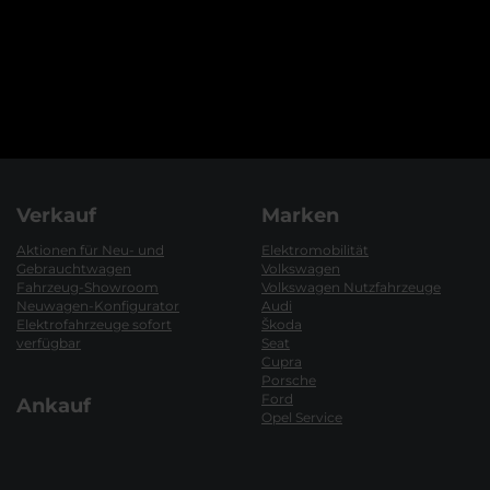
Verkauf
Marken
Aktionen für Neu- und
Elektromobilität
Gebrauchtwagen
Volkswagen
Fahrzeug-Showroom
Volkswagen Nutzfahrzeuge
Neuwagen-Konfigurator
Audi
Elektrofahrzeuge sofort
Škoda
verfügbar
Seat
Cupra
Porsche
Ford
Ankauf
Opel Service