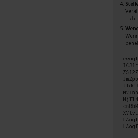
Stell
Veral
nicht
Wend
Wenn 
beheb
ewog
ICJ1
ZS12
JmZp
JTdC
MV1b
MjIl
cnRb
XVtv
LAog
LAog