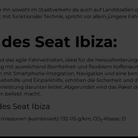
 die ihn sowohl im Stadtverkehr als auch auf Landstraße
 mit funktionaler Technik, spricht vor allem jüngere Fahr
 des
Seat
Ibiza:
 das agile Fahrverhalten, ideal für die Herausforderu
mit ausreichend Beinfreiheit und flexiblem Kofferraum,
 mit Smartphone-Integration, Navigation und eine ben
tehilfe und Einparkhilfe, erhöhen die Sicherheit und de
leistung darunter leidet. Abgerundet wird das Paket durc
n beliebt macht.
es Seat Ibiza
Emissionen (kombiniert): 132-115 g/km; CO
-Klasse: D
2