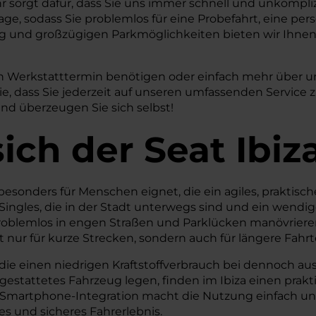
hr sorgt dafür, dass Sie uns immer schnell und unkompl
age, sodass Sie problemlos für eine Probefahrt, eine pe
 und großzügigen Parkmöglichkeiten bieten wir Ihne
inen Werkstatttermin benötigen oder einfach mehr über 
Sie, dass Sie jederzeit auf unseren umfassenden Servic
nd überzeugen Sie sich selbst!
ich der Seat Ibiz
h besonders für Menschen eignet, die ein agiles, prakti
nd Singles, die in der Stadt unterwegs sind und ein wen
roblemlos in engen Straßen und Parklücken manövrieren
ht nur für kurze Strecken, sondern auch für längere Fahr
, die einen niedrigen Kraftstoffverbrauch bei dennoch a
gestattetes Fahrzeug legen, finden im Ibiza einen prakt
Smartphone-Integration macht die Nutzung einfach und
es und sicheres Fahrerlebnis.