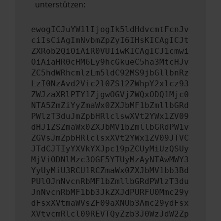
unterstützen:
ewogICJuYW1lIjogIk5ldHdvcmtFcnJv
ciIsCiAgImNvbmZpZyI6IHsKICAgICJt
ZXRob2QiOiAiR0VUIiwKICAgICJ1cmwi
OiAiaHR0cHM6Ly9hcGkueC5ha3MtcHJv
ZC5hdWRhcmlzLm5ldC92MS9jbGllbnRz
LzI0NzAvd2Vic2l0ZS12ZWhpY2xlcz93
ZWJzaXRlPTY1ZjgwOGVjZWQxODQ1Mjc0
NTA5ZmZiYyZmaWx0ZXJbMF1bZmllbGRd
PWlzT3duJmZpbHRlclswXVt2YWx1ZV09
dHJ1ZSZmaWx0ZXJbMV1bZmllbGRdPW1v
ZGVsJmZpbHRlclsxXVt2YWx1ZV09JTVC
JTdCJTIyYXVkYXJpc19pZCUyMiUzQSUy
MjViODNlMzc3OGE5YTUyMzAyNTAwMWY3
YyUyMiU3RCU1RCZmaWx0ZXJbMV1bb3Bd
PUlOJnNvcnRbMF1bZmllbGRdPWlzT3du
JnNvcnRbMF1bb3JkZXJdPURFU0Mmc29y
dFsxXVtmaWVsZF09aXNUb3Amc29ydFsx
XVtvcmRlcl09REVTQyZzb3J0WzJdW2Zp