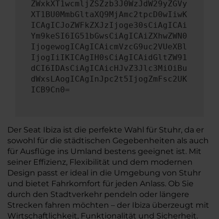
ZWxkXT1wcmljZSZzb3J0WzJdW29yZGVy
XT1BU0MmbGltaXQ9MjAmc2tpcD0wIiwK
ICAgICJoZWFkZXJzIjoge30sCiAgICAi
Ym9keSI6IG51bGwsCiAgICAiZXhwZWN0
IjogewogICAgICAicmVzcG9uc2VUeXBl
IjogIiIKICAgIH0sCiAgICAidGltZW91
dCI6IDAsCiAgICAicHJvZ3Jlc3MiOiBu
dWxsLAogICAgInJpc2t5IjogZmFsc2UK
ICB9Cn0=
Der Seat Ibiza ist die perfekte Wahl für Stuhr, da er
sowohl für die städtischen Gegebenheiten als auch
für Ausflüge ins Umland bestens geeignet ist. Mit
seiner Effizienz, Flexibilität und dem modernen
Design passt er ideal in die Umgebung von Stuhr
und bietet Fahrkomfort für jeden Anlass. Ob Sie
durch den Stadtverkehr pendeln oder längere
Strecken fahren möchten – der Ibiza überzeugt mit
Wirtschaftlichkeit, Funktionalität und Sicherheit.