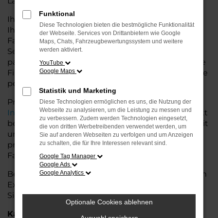
Land glänzt.
Funktional
Ihr Seat Autohaus in der Nähe von Stuhr bietet
Diese Technologien bieten die bestmögliche Funktionalität
Ihnen neben einer breiten Auswahl an Seat
der Webseite. Services von Drittanbietern wie Google
Fahrzeugen auch umfassende Beratung und
Maps, Chats, Fahrzeugbewertungssystem und weitere
werden aktiviert.
Service. Wir unterstützen Sie bei der Auswahl des
passenden Modells und bieten maßgeschneiderte
YouTube
Google Maps
Finanzierungslösungen sowie Leasingoptionen, die
perfekt zu Ihrem Budget und Bedarf passen.
Statistik und Marketing
Profitieren Sie von zusätzlichen Services wie
Diese Technologien ermöglichen es uns, die Nutzung der
Webseite zu analysieren, um die Leistung zu messen und
Inzahlungnahme
,
Wartung und Reparaturen
direkt
zu verbessern. Zudem werden Technologien eingesetzt,
bei Ihrem Seat Autohaus in der Nähe von Stuhr. Mit
die von dritten Werbetreibenden verwendet werden, um
unserer großen Auswahl an Fahrzeugen und der
Sie auf anderen Webseiten zu verfolgen und um Anzeigen
zu schalten, die für Ihre Interessen relevant sind.
professionellen Beratung finden Sie bei uns das
Fahrzeug, das Ihre Ansprüche erfüllt.
Google Tag Manager
Google Ads
Besuchen Sie uns und lassen Sie sich von unserem
Google Analytics
Expertenteam beraten – der Seat Ibiza wartet auf
Sie!
Optionale Cookies ablehnen
Kategorie