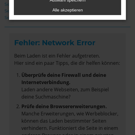
Auswahl speichern
Seat Ibiza Neuwagen Stuhr
Alle akzeptieren
Seat Ibiza Gebrauchtwagen Stuhr
Seat Ibiza Stuhr
Fehler: Network Error
Beim Laden ist ein Fehler aufgetreten.
Hier sind ein paar Tipps, die dir helfen können:
Überprüfe deine Firewall und deine
Internetverbindung.
Laden andere Webseiten, zum Beispiel
deine Suchmaschine?
Prüfe deine Browsererweiterungen.
Manche Erweiterungen, wie Werbeblocker,
können das Laden bestimmter Seiten
verhindern. Funktioniert die Seite in einem