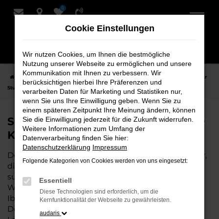
0
Zum
Hauptinhalt
Cookie Einstellungen
springen
Wir nutzen Cookies, um Ihnen die bestmögliche
Nutzung unserer Webseite zu ermöglichen und unsere
Kommunikation mit Ihnen zu verbessern. Wir
Startseite
Stuhr
Seat
Seat Ibiza Fahrzeuge bei Schmidt + Koch für
berücksichtigen hierbei Ihre Präferenzen und
Stuhr
verarbeiten Daten für Marketing und Statistiken nur,
wenn Sie uns Ihre Einwilligung geben. Wenn Sie zu
einem späteren Zeitpunkt Ihre Meinung ändern, können
Seat Ibiza Fahrzeuge bei Schmidt +
Sie die Einwilligung jederzeit für die Zukunft widerrufen.
Weitere Informationen zum Umfang der
Koch für Stuhr
Datenverarbeitung finden Sie hier:
Datenschutzerklärung
Impressum
Der Seat Ibiza ist die perfekte Wahl für alle in Stuhr,
Folgende Kategorien von Cookies werden von uns eingesetzt:
die ein zuverlässiges und modernes Fahrzeug
suchen. Ob für den täglichen Arbeitsweg,
Essentiell
Wochenendausflüge oder lange Reisen, der Seat
Diese Technologien sind erforderlich, um die
Ibiza bietet Komfort, Effizienz und modernes
Kernfunktionalität der Webseite zu gewährleisten.
Design, das sowohl in der Stadt als auch auf dem
audaris