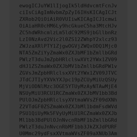
ewogICJuYW1lIjogIk5ldHdvcmtFcnJv
ciIsCiAgImNvbmZpZyI6IHsKICAgICJt
ZXRob2QiOiAiR0VUIiwKICAgICJ1cmwi
OiAiaHR0cHM6Ly9hcGkueC5ha3MtcHJv
ZC5hdWRhcmlzLm5ldC92MS9jbGllbnRz
LzI0NzAvd2Vic2l0ZS12ZWhpY2xlcz93
ZWJzaXRlPTY1ZjgwOGVjZWQxODQ1Mjc0
NTA5ZmZiYyZmaWx0ZXJbMF1bZmllbGRd
PWlzT3duJmZpbHRlclswXVt2YWx1ZV09
dHJ1ZSZmaWx0ZXJbMV1bZmllbGRdPW1v
ZGVsJmZpbHRlclsxXVt2YWx1ZV09JTVC
JTdCJTIyYXVkYXJpc19pZCUyMiUzQSUy
MjViODNlMzc3OGE5YTUyMzAyNTAwMjE4
NSUyMiU3RCU1RCZmaWx0ZXJbMV1bb3Bd
PUlOJmZpbHRlclsyXVtmaWVsZF09dXNh
Z2VTdGF0ZSZmaWx0ZXJbMl1bdmFsdWVd
PSU1QiUyMk5FVyUyMiU1RCZmaWx0ZXJb
Ml1bb3BdPUlOJnNvcnRbMF1bZmllbGRd
PWlzT3duJnNvcnRbMF1bb3JkZXJdPURF
U0Mmc29ydFsxXVtmaWVsZF09aXNUb3Am