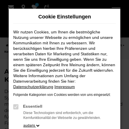
0
Zum
Hauptinhalt
Cookie Einstellungen
springen
Wir nutzen Cookies, um Ihnen die bestmögliche
Nutzung unserer Webseite zu ermöglichen und unsere
Kommunikation mit Ihnen zu verbessern. Wir
Startseite
Syke
Audi
Audi Q3
Audi Q3 Neuwagen bei Schmidt +
berücksichtigen hierbei Ihre Präferenzen und
Koch für Syke
verarbeiten Daten für Marketing und Statistiken nur,
wenn Sie uns Ihre Einwilligung geben. Wenn Sie zu
einem späteren Zeitpunkt Ihre Meinung ändern, können
Audi Q3 Neuwagen bei Schmidt +
Sie die Einwilligung jederzeit für die Zukunft widerrufen.
Weitere Informationen zum Umfang der
Koch für Syke
Datenverarbeitung finden Sie hier:
Datenschutzerklärung
Impressum
Der Audi Q3 ist die perfekte Wahl für alle, die für
Folgende Kategorien von Cookies werden von uns eingesetzt:
Syke einen Neuwagen suchen. Mit seiner
modernen Technik, seinem effizienten Antrieb und
Essentiell
dem stilvollen Design ist der Q3 die ideale Lösung
Diese Technologien sind erforderlich, um die
für jeden, der ein zuverlässiges und komfortables
Kernfunktionalität der Webseite zu gewährleisten.
Fahrzeug möchte. Egal, ob für den Stadtverkehr
audaris