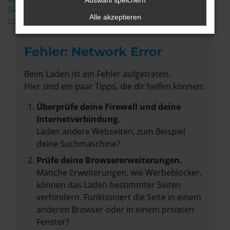
Auswahl speichern
Škoda
Alle akzeptieren
CUPRA
Fehler: Network Error
Beim Laden ist ein Fehler aufgetreten.
Hier sind ein paar Tipps, die dir helfen können:
Überprüfe deine Firewall und deine
Internetverbindung.
Laden andere Webseiten, zum Beispiel
deine Suchmaschine?
Prüfe deine Browsererweiterungen.
Manche Erweiterungen, wie Werbeblocker,
können das Laden bestimmter Seiten
verhindern. Funktioniert die Seite in einem
anderen Browser oder in einem privaten
Fenster?