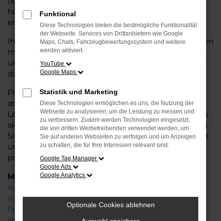
oder längere Fahrten – der Q3 bietet Ihnen
höchsten Fahrkomfort, innovative Features und
Funktional
eine herausragende Wirtschaftlichkeit.
Diese Technologien bieten die bestmögliche Funktionalität
der Webseite. Services von Drittanbietern wie Google
Ihr Audi Autohaus in der Nähe von Syke steht Ihnen
Maps, Chats, Fahrzeugbewertungssystem und weitere
werden aktiviert.
mit einer breiten Auswahl an Neuwagen zur Seite
und bietet Ihnen umfassende
Beratung
, damit Sie
YouTube
Google Maps
das für Sie passende Fahrzeug finden.
Profitieren Sie von zusätzlichen Services wie
Statistik und Marketing
attraktiven Finanzierungsmöglichkeiten,
Diese Technologien ermöglichen es uns, die Nutzung der
Webseite zu analysieren, um die Leistung zu messen und
Leasingangeboten und der Inzahlungnahme Ihres
zu verbessern. Zudem werden Technologien eingesetzt,
aktuellen Fahrzeugs. Besuchen Sie uns und lassen
die von dritten Werbetreibenden verwendet werden, um
Sie sich von unseren Experten beraten – wir freuen
Sie auf anderen Webseiten zu verfolgen und um Anzeigen
zu schalten, die für Ihre Interessen relevant sind.
uns, Ihnen den perfekten Neuwagen zu
präsentieren!
Google Tag Manager
Google Ads
Marken
Google Analytics
Audi
VW
Optionale Cookies ablehnen
Porsche
Seat