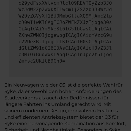
c29ydFsxXVtvcmRlcl09REVTQyZzb3J0
WzJdW2ZpZWxkXT1wcmljZSZzb3J0WzJd
W29yZGVyXT1BU0MmbGltaXQ9MjAmc2tp
cD0wIiwKICAgICJoZWFkZXJzIjoge30s
CiAgICAiYm9keSI6IG51bGwsCiAgICAi
ZXhwZWN0IjogewogICAgICAicmVzcG9u
c2VUeXBlIjogIiIKICAgIH0sCiAgICAi
dGltZW91dCI6IDAsCiAgICAicHJvZ3Jl
c3MiOiBudWxsLAogICAgInJpc2t5Ijog
ZmFsc2UKICB9Cn0=
Ein Neuwagen wie der Q3 ist die perfekte Wahl für
Syke, da er sowohl den hohen Anforderungen des
Stadtverkehrs als auch den Bedürfnissen für
längere Fahrten ins Umland gerecht wird. Mit
seinem modernen Design, innovativen Features
und effizienten Antriebssystem bietet der Q3 für
Syke eine hervorragende Kombination aus Komfort,
Sicherheit und Nachhaltigkeit. Besonders in Syke,