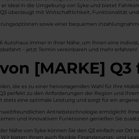
t er ideal in die Umgebung von Syke und bietet Fahrkom
3 überzeugt mit Wirtschaftlichkeit, Funktionalität und 
nzierungsoptionen sowie einer bequemen Inzahlungnahme 
di Autohaus immer in Ihrer Nähe, um Ihnen eine indivi
obefahrt – jetzt Termin vereinbaren und mehr erfahren!
von
[
MARKE
]
Q3
eilen, die es zu einer hervorragenden Wahl für Ihre Mobil
3 perfekt zu den Anforderungen der Region und Ihrem A
 stets eine optimale Leistung und sorgt für ein angen
mweltfreundlichen Antriebstechnologie ermöglicht Ihnen 
stemen und innovativen Funktionen genießen Sie zusätzl
 der Nähe von Syke können Sie den Q3 einfach vor Ort b
ir bieten Ihnen auch flexible Finanzierungs- und Leas