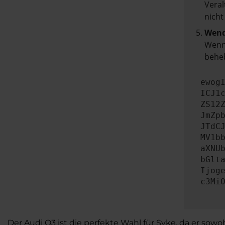
Veral
nicht
Wend
Wenn 
beheb
ewog
ICJ1
ZS12
JmZp
JTdC
MV1b
aXNU
bGlt
Ijog
c3Mi
Der Audi Q3 ist die perfekte Wahl für Syke, da er sow