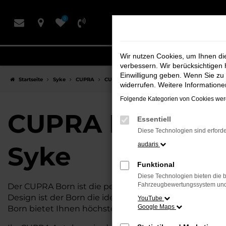
Zum
0
Hauptinhalt
springen
Wir nutzen Cookies, um Ihnen d
verbessern. Wir berücksichtigen 
Einwilligung geben. Wenn Sie zu 
Startseite
Syke
CUPRA
CUPRA Born
CUPRA Born Neuwagen bei Sc
widerrufen. Weitere Information
Folgende Kategorien von Cookies werd
CUPRA Born Neu
Essentiell
Diese Technologien sind erforde
audaris
Syke
Funktional
Diese Technologien bieten die b
Fahrzeugbewertungssystem und w
Der CUPRA Born ist die perfekte Wahl für alle, die f
Design ist der Born die ideale Lösung für jeden, der 
YouTube
Google Maps
Born bietet Ihnen höchsten Fahrkomfort, innovative F