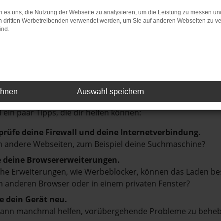
n mit einer breiten Auswahl an Neuwagen zur Seite un
 es uns, die Nutzung der Webseite zu analysieren, um die Leistung zu messen u
on dritten Werbetreibenden verwendet werden, um Sie auf anderen Webseiten zu ve
ind.
ktiven Finanzierungsmöglichkeiten, Leasingangeboten un
perten beraten – wir freuen uns, Ihnen den perfekten N
r: Network Error
ehnen
Auswahl speichern
en ist ein Fehler aufgetreten.
d ein paar Tipps, die dir helfen können:
prüfe deine Firewall und deine Internetverbindung.
 andere Webseiten, zum Beispiel deine Suchmaschine?
e deine Browsererweiterungen.
e Erweiterungen, wie Werbeblocker, können das Laden besti
 anderen Browser oder in einem privaten Fenster?
e dein Gerät neu.
kann manchmal helfen, vorübergehende Probleme zu beheb