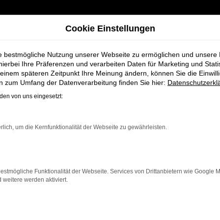
Cookie Einstellungen
ie bestmögliche Nutzung unserer Webseite zu ermöglichen und unsere
hierbei Ihre Präferenzen und verarbeiten Daten für Marketing und Stati
einem späteren Zeitpunkt Ihre Meinung ändern, können Sie die Einwillig
hmidt + Koch für Syke
en zum Umfang der Datenverarbeitung finden Sie hier:
Datenschutzerkl
en von uns eingesetzt:
wagen bei Schmi
rlich, um die Kernfunktionalität der Webseite zu gewährleisten.
estmögliche Funktionalität der Webseite. Services von Drittanbietern wie Google 
eitere werden aktiviert.
ür Syke einen Neuwagen suchen. Mit seiner modernen Tech
ein zuverlässiges und komfortables Fahrzeug möchte. Ega
eatures und eine herausragende Wirtschaftlichkeit.