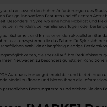
 Syke, da er sowohl den hohen Anforderungen des Stadtv
n Design, innovativen Features und effizienten Antrieb
. Besonders in Syke, wo eine hohe Mobilität und Flexibil
ei es beim Pendeln, bei Familienausflügen oder bei läng
 auf Sicherheit und Emissionen den aktuellsten Standar
Fahrerassistenzsysteme, die das Fahren für Syke sicher
chaftlichen Wahl, da er langfristig niedrige Betriebsko
rungsmöglichkeiten, die speziell auf Ihre Bedürfnisse 
ie Ihren Neuwagen zu besonders günstigen Konditionen
UPRA Autohaus immer gut erreichbar und bietet Ihnen u
ende Modell zu finden und bieten Ihnen alle Informati
n persönlichen Beratungstermin und erleben Sie den Bor