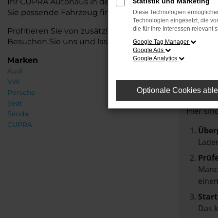
Ihr CUPRA Autohaus in der Nähe von Syke steht Ihne
Statistik und Marketing
Sie passende Fahrzeug finden.
Diese Technologien ermöglichen
Technologien eingesetzt, die v
die für Ihre Interessen relevant s
Profitieren Sie von zusätzlichen Services wie attra
Besuchen Sie uns und lassen Sie sich von unseren Ex
Google Tag Manager
Google Ads
Google Analytics
Marken
Audi
Fehle
VW
Optionale Cookies abl
Porsche
Beim Lad
Seat
Hier sin
Škoda
CUPRA
Über
Laden
Prüf
Manch
einem
Start
Das 