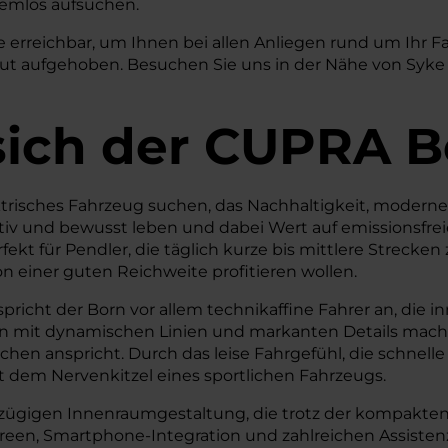
lemlos aufsuchen.
e erreichbar, um Ihnen bei allen Anliegen rund um Ihr F
 gut aufgehoben. Besuchen Sie uns in der Nähe von Syke
sich der CUPRA B
ektrisches Fahrzeug suchen, das Nachhaltigkeit, modern
ktiv und bewusst leben und dabei Wert auf emissionsfr
kt für Pendler, die täglich kurze bis mittlere Strecken z
einer guten Reichweite profitieren wollen.
icht der Born vor allem technikaffine Fahrer an, die i
ign mit dynamischen Linien und markanten Details mach
hen anspricht. Durch das leise Fahrgefühl, die schnel
t dem Nervenkitzel eines sportlichen Fahrzeugs.
roßzügigen Innenraumgestaltung, die trotz der kompakte
n, Smartphone-Integration und zahlreichen Assistenz