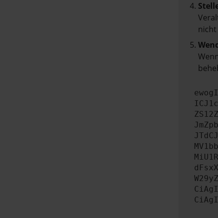
Stell
Veral
nicht
Wend
Wenn 
beheb
ewog
ICJ1
ZS12
JmZp
JTdC
MV1b
MiU1
dFsx
W29y
CiAg
CiAg