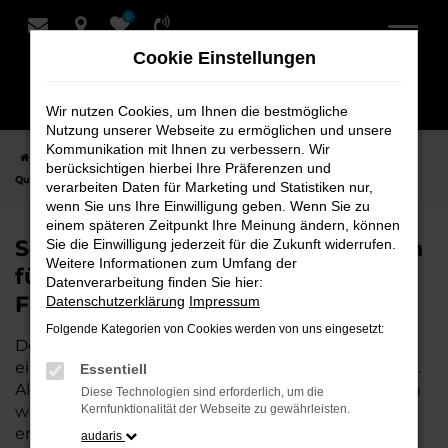
0
Zum
Hauptinhalt
Cookie Einstellungen
springen
Wir nutzen Cookies, um Ihnen die bestmögliche
Nutzung unserer Webseite zu ermöglichen und unsere
Kommunikation mit Ihnen zu verbessern. Wir
Startseite
Syke
Seat Fahrzeuge bei Schmidt + Koch für Syke –
berücksichtigen hierbei Ihre Präferenzen und
Qualität, Service und Fahrspaß
verarbeiten Daten für Marketing und Statistiken nur,
wenn Sie uns Ihre Einwilligung geben. Wenn Sie zu
einem späteren Zeitpunkt Ihre Meinung ändern, können
Seat Fahrzeuge bei Schmidt + Koch
Sie die Einwilligung jederzeit für die Zukunft widerrufen.
Weitere Informationen zum Umfang der
für Syke – Qualität, Service und
Datenverarbeitung finden Sie hier:
Fahrspaß
Datenschutzerklärung
Impressum
Folgende Kategorien von Cookies werden von uns eingesetzt:
Der Seat ist die perfekte Wahl für alle in Syke, die
ein zuverlässiges und modernes Fahrzeug suchen.
Essentiell
Als Ihr Seat Autohaus in der Nähe von Syke stehen
Diese Technologien sind erforderlich, um die
wir mit unserem umfangreichen Angebot und
Kernfunktionalität der Webseite zu gewährleisten.
erstklassigem Service zur Seite. Wir bieten Ihnen
audaris