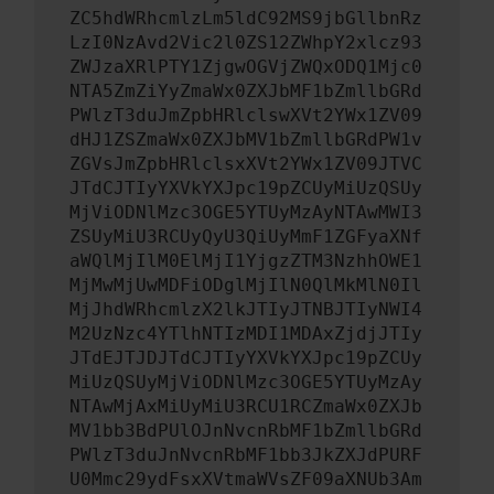
ZC5hdWRhcmlzLm5ldC92MS9jbGllbnRz
LzI0NzAvd2Vic2l0ZS12ZWhpY2xlcz93
ZWJzaXRlPTY1ZjgwOGVjZWQxODQ1Mjc0
NTA5ZmZiYyZmaWx0ZXJbMF1bZmllbGRd
PWlzT3duJmZpbHRlclswXVt2YWx1ZV09
dHJ1ZSZmaWx0ZXJbMV1bZmllbGRdPW1v
ZGVsJmZpbHRlclsxXVt2YWx1ZV09JTVC
JTdCJTIyYXVkYXJpc19pZCUyMiUzQSUy
MjViODNlMzc3OGE5YTUyMzAyNTAwMWI3
ZSUyMiU3RCUyQyU3QiUyMmF1ZGFyaXNf
aWQlMjIlM0ElMjI1YjgzZTM3NzhhOWE1
MjMwMjUwMDFiODglMjIlN0QlMkMlN0Il
MjJhdWRhcmlzX2lkJTIyJTNBJTIyNWI4
M2UzNzc4YTlhNTIzMDI1MDAxZjdjJTIy
JTdEJTJDJTdCJTIyYXVkYXJpc19pZCUy
MiUzQSUyMjViODNlMzc3OGE5YTUyMzAy
NTAwMjAxMiUyMiU3RCU1RCZmaWx0ZXJb
MV1bb3BdPUlOJnNvcnRbMF1bZmllbGRd
PWlzT3duJnNvcnRbMF1bb3JkZXJdPURF
U0Mmc29ydFsxXVtmaWVsZF09aXNUb3Am