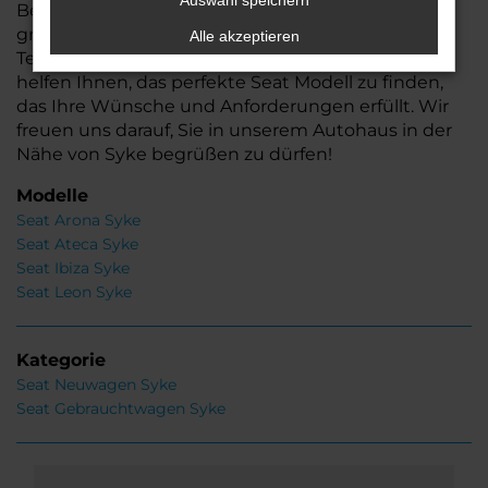
Auswahl speichern
Besuchen Sie uns und lassen Sie sich von unserer
großen Auswahl und der Kompetenz unseres
Alle akzeptieren
Teams überzeugen. Wir beraten Sie gerne und
helfen Ihnen, das perfekte Seat Modell zu finden,
das Ihre Wünsche und Anforderungen erfüllt. Wir
freuen uns darauf, Sie in unserem Autohaus in der
Nähe von Syke begrüßen zu dürfen!
Modelle
Seat Arona Syke
Seat Ateca Syke
Seat Ibiza Syke
Seat Leon Syke
Kategorie
Seat Neuwagen Syke
Seat Gebrauchtwagen Syke