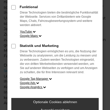
nicht nur eine breite Auswahl an Seat Modellen,
sondern auch individuelle Beratung, die genau auf
Funktional
Ihre Bedürfnisse abgestimmt ist.
Diese Technologien bieten die bestmögliche Funktionalität
der Webseite. Services von Drittanbietern wie Google
Unsere große Auswahl an Seat Fahrzeugen umfasst
Maps, Chats, Fahrzeugbewertungssystem und weitere
sowohl Neuwagen als auch Gebrauchtwagen und
werden aktiviert.
Jahreswagen – allesamt in hervorragendem
YouTube
Zustand und bereit, Ihnen höchsten Fahrkomfort
Google Maps
zu bieten. Egal, ob Sie ein praktisches Stadtauto, ein
geräumiges Familienfahrzeug oder ein sportliches
Statistik und Marketing
Modell suchen, bei uns finden Sie das passende
Diese Technologien ermöglichen es uns, die Nutzung der
Fahrzeug.
Webseite zu analysieren, um die Leistung zu messen und
zu verbessern. Zudem werden Technologien eingesetzt,
die von dritten Werbetreibenden verwendet werden, um
Darüber hinaus bieten wir Ihnen zusätzliche
Sie auf anderen Webseiten zu verfolgen und um Anzeigen
Services
rund um Seat für Syke, darunter flexible
zu schalten, die für Ihre Interessen relevant sind.
Leasing- und Finanzierungsmöglichkeiten, die es
Google Tag Manager
Ihnen ermöglichen, Ihr Traumfahrzeug zu fairen
Google Ads
Konditionen zu erwerben. Auch die
Google Analytics
Inzahlungnahme Ihres alten Fahrzeugs ist für uns
kein Problem – wir machen Ihnen ein faires
Optionale Cookies ablehnen
Angebot.