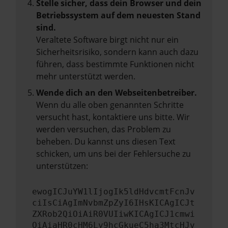
Stelle sicher, dass dein Browser und dein
Betriebssystem auf dem neuesten Stand
sind.
Veraltete Software birgt nicht nur ein
Sicherheitsrisiko, sondern kann auch dazu
führen, dass bestimmte Funktionen nicht
mehr unterstützt werden.
Wende dich an den Webseitenbetreiber.
Wenn du alle oben genannten Schritte
versucht hast, kontaktiere uns bitte. Wir
werden versuchen, das Problem zu
beheben. Du kannst uns diesen Text
schicken, um uns bei der Fehlersuche zu
unterstützen:
ewogICJuYW1lIjogIk5ldHdvcmtFcnJv
ciIsCiAgImNvbmZpZyI6IHsKICAgICJt
ZXRob2QiOiAiR0VUIiwKICAgICJ1cmwi
OiAiaHR0cHM6Ly9hcGkueC5ha3MtcHJv