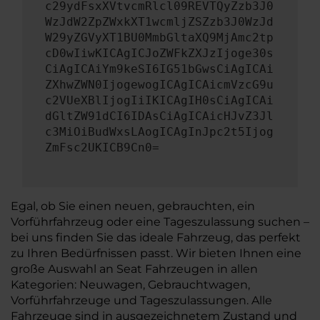
c29ydFsxXVtvcmRlcl09REVTQyZzb3J0
WzJdW2ZpZWxkXT1wcmljZSZzb3J0WzJd
W29yZGVyXT1BU0MmbGltaXQ9MjAmc2tp
cD0wIiwKICAgICJoZWFkZXJzIjoge30s
CiAgICAiYm9keSI6IG51bGwsCiAgICAi
ZXhwZWN0IjogewogICAgICAicmVzcG9u
c2VUeXBlIjogIiIKICAgIH0sCiAgICAi
dGltZW91dCI6IDAsCiAgICAicHJvZ3Jl
c3MiOiBudWxsLAogICAgInJpc2t5Ijog
ZmFsc2UKICB9Cn0=
Egal, ob Sie einen neuen, gebrauchten, ein
Vorführfahrzeug oder eine Tageszulassung suchen –
bei uns finden Sie das ideale Fahrzeug, das perfekt
zu Ihren Bedürfnissen passt. Wir bieten Ihnen eine
große Auswahl an Seat Fahrzeugen in allen
Kategorien: Neuwagen, Gebrauchtwagen,
Vorführfahrzeuge und Tageszulassungen. Alle
Fahrzeuge sind in ausgezeichnetem Zustand und