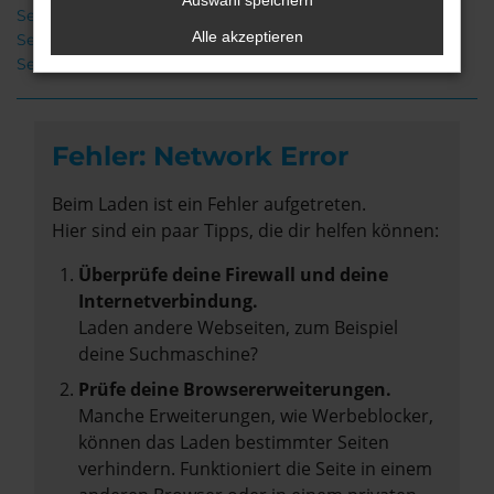
Auswahl speichern
Seat Arona Neuwagen Syke
Alle akzeptieren
Seat Arona Gebrauchtwagen Syke
Seat Arona Syke
Fehler: Network Error
Beim Laden ist ein Fehler aufgetreten.
Hier sind ein paar Tipps, die dir helfen können:
Überprüfe deine Firewall und deine
Internetverbindung.
Laden andere Webseiten, zum Beispiel
deine Suchmaschine?
Prüfe deine Browsererweiterungen.
Manche Erweiterungen, wie Werbeblocker,
können das Laden bestimmter Seiten
verhindern. Funktioniert die Seite in einem