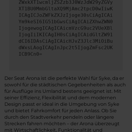
ZWxkXT1wcmljZSZzb3J0WzJdW29yZGVy
XT1BU0MmbGltaXQ9MjAmc2tpcD0wIiwK
ICAgICJoZWFkZXJzIjoge30sCiAgICAi
Ym9keSI6IG51bGwsCiAgICAiZXhwZWN0
IjogewogICAgICAicmVzcG9uc2VUeXBl
IjogIiIKICAgIH0sCiAgICAidGltZW91
dCI6IDAsCiAgICAicHJvZ3Jlc3MiOiBu
dWxsLAogICAgInJpc2t5IjogZmFsc2UK
ICB9Cn0=
Der Seat Arona ist die perfekte Wahl für Syke, da er
sowohl für die städtischen Gegebenheiten als auch
für Ausflüge ins Umland bestens geeignet ist. Mit
seiner Effizienz, Flexibilität und dem modernen
Design passt er ideal in die Umgebung von Syke
und bietet Fahrkomfort für jeden Anlass. Ob Sie
durch den Stadtverkehr pendeln oder längere
Strecken fahren möchten – der Arona überzeugt
mit Wirtschaftlichkeit, Funktionalität und