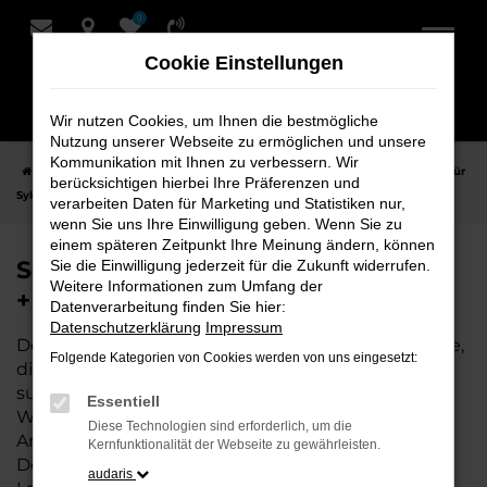
0
Zum
Hauptinhalt
Cookie Einstellungen
springen
Wir nutzen Cookies, um Ihnen die bestmögliche
Nutzung unserer Webseite zu ermöglichen und unsere
Kommunikation mit Ihnen zu verbessern. Wir
Startseite
Syke
Seat
Seat Arona Fahrzeuge bei Schmidt + Koch für
berücksichtigen hierbei Ihre Präferenzen und
Syke
verarbeiten Daten für Marketing und Statistiken nur,
wenn Sie uns Ihre Einwilligung geben. Wenn Sie zu
einem späteren Zeitpunkt Ihre Meinung ändern, können
Seat Arona Fahrzeuge bei Schmidt
Sie die Einwilligung jederzeit für die Zukunft widerrufen.
Weitere Informationen zum Umfang der
+ Koch für Syke
Datenverarbeitung finden Sie hier:
Datenschutzerklärung
Impressum
Der Seat Arona ist die perfekte Wahl für alle in Syke,
Folgende Kategorien von Cookies werden von uns eingesetzt:
die ein zuverlässiges und modernes Fahrzeug
suchen. Ob für den täglichen Arbeitsweg,
Essentiell
Wochenendausflüge oder lange Reisen, der Seat
Diese Technologien sind erforderlich, um die
Arona bietet Komfort, Effizienz und modernes
Kernfunktionalität der Webseite zu gewährleisten.
Design, das sowohl in der Stadt als auch auf dem
audaris