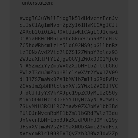
unterstützen:
ewogICJuYW1lIjogIk5ldHdvcmtFcnJv
ciIsCiAgImNvbmZpZyI6IHsKICAgICJt
ZXRob2QiOiAiR0VUIiwKICAgICJ1cmwi
OiAiaHR0cHM6Ly9hcGkueC5ha3MtcHJv
ZC5hdWRhcmlzLm5ldC92MS9jbGllbnRz
LzI0NzAvd2Vic2l0ZS12ZWhpY2xlcz93
ZWJzaXRlPTY1ZjgwOGVjZWQxODQ1Mjc0
NTA5ZmZiYyZmaWx0ZXJbMF1bZmllbGRd
PWlzT3duJmZpbHRlclswXVt2YWx1ZV09
dHJ1ZSZmaWx0ZXJbMV1bZmllbGRdPW1v
ZGVsJmZpbHRlclsxXVt2YWx1ZV09JTVC
JTdCJTIyYXVkYXJpc19pZCUyMiUzQSUy
MjViODNlMzc3OGE5YTUyMzAyNTAwMWI3
ZSUyMiU3RCU1RCZmaWx0ZXJbMV1bb3Bd
PUlOJnNvcnRbMF1bZmllbGRdPWlzT3du
JnNvcnRbMF1bb3JkZXJdPURFU0Mmc29y
dFsxXVtmaWVsZF09aXNUb3Amc29ydFsx
XVtvcmRlcl09REVTQyZzb3J0WzJdW2Zp