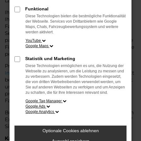
Land glänzt.
Funktional
Ihr Seat Autohaus in der Nähe von Syke bietet
Diese Technologien bieten die bestmögliche Funktionalität
Ihnen neben einer breiten Auswahl an Seat
der Webseite. Services von Drittanbietern wie Google
Fahrzeugen auch umfassende Beratung und
Maps, Chats, Fahrzeugbewertungssystem und weitere
werden aktiviert.
Service. Wir unterstützen Sie bei der Auswahl des
passenden Modells und bieten maßgeschneiderte
YouTube
Google Maps
Finanzierungslösungen sowie Leasingoptionen, die
perfekt zu Ihrem Budget und Bedarf passen.
Statistik und Marketing
Profitieren Sie von zusätzlichen Services wie
Diese Technologien ermöglichen es uns, die Nutzung der
Webseite zu analysieren, um die Leistung zu messen und
Inzahlungnahme
,
Wartung und Reparaturen
direkt
zu verbessern. Zudem werden Technologien eingesetzt,
bei Ihrem Seat Autohaus in der Nähe von Syke. Mit
die von dritten Werbetreibenden verwendet werden, um
unserer großen Auswahl an Fahrzeugen und der
Sie auf anderen Webseiten zu verfolgen und um Anzeigen
zu schalten, die für Ihre Interessen relevant sind.
professionellen Beratung finden Sie bei uns das
Fahrzeug, das Ihre Ansprüche erfüllt.
Google Tag Manager
Google Ads
Besuchen Sie uns und lassen Sie sich von unserem
Google Analytics
Expertenteam beraten – der Seat Arona wartet auf
Sie!
Optionale Cookies ablehnen
Kategorie