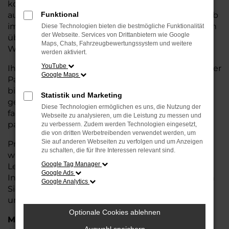
kostengünstige Alternative zum Neuwagen, ohne
auf Komfort und Qualität verzichten zu müssen. Ob
Funktional
im Stadtverkehr oder für längere Fahrten, der Leon
Diese Technologien bieten die bestmögliche Funktionalität
der Webseite. Services von Drittanbietern wie Google
überzeugt durch Fahrkomfort, Sicherheit und
Maps, Chats, Fahrzeugbewertungssystem und weitere
Wirtschaftlichkeit.
werden aktiviert.
YouTube
Ihr Seat Autohaus in Syke ist Ihr vertrauenswürdiger
Google Maps
Partner, wenn es um Gebrauchtwagen geht. Wir
bieten Ihnen nicht nur eine große Auswahl an
Statistik und Marketing
geprüften Fahrzeugen, sondern auch eine
Diese Technologien ermöglichen es uns, die Nutzung der
fachkundige Beratung, damit Sie das für Sie
Webseite zu analysieren, um die Leistung zu messen und
passende Modell finden.
zu verbessern. Zudem werden Technologien eingesetzt,
die von dritten Werbetreibenden verwendet werden, um
Sie auf anderen Webseiten zu verfolgen und um Anzeigen
Profitieren Sie von unseren zusätzlichen
Services
zu schalten, die für Ihre Interessen relevant sind.
wie attraktiven Finanzierungsmöglichkeiten,
Google Tag Manager
Leasingangeboten und der bequemen
Google Ads
Inzahlungnahme Ihres alten Fahrzeugs. Besuchen
Google Analytics
Sie uns und überzeugen Sie sich von der Qualität
und dem Service, den wir Ihnen bieten!
Optionale Cookies ablehnen
Marken