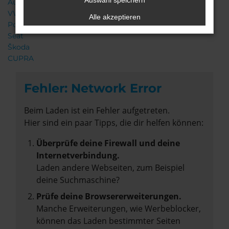
Auswahl speichern
Audi
VW
Alle akzeptieren
Porsche
Seat
Škoda
CUPRA
Fehler: Network Error
Beim Laden ist ein Fehler aufgetreten.
Hier sind ein paar Tipps, die dir helfen können:
Überprüfe deine Firewall und deine
Internetverbindung.
Laden andere Webseiten, zum Beispiel
deine Suchmaschine?
Prüfe deine Browsererweiterungen.
Manche Erweiterungen, wie Werbeblocker,
können das Laden bestimmter Seiten