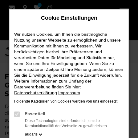
0
Zum
Hauptinhalt
Cookie Einstellungen
springen
Wir nutzen Cookies, um Ihnen die bestmögliche
Nutzung unserer Webseite zu ermöglichen und unsere
Kommunikation mit Ihnen zu verbessern. Wir
Startseite
Syke
Seat
Seat Leon
Finden Sie Ihren Seat Leon
berücksichtigen hierbei Ihre Präferenzen und
Gebrauchtwagen für Syke bei Schmidt + Koch
verarbeiten Daten für Marketing und Statistiken nur,
wenn Sie uns Ihre Einwilligung geben. Wenn Sie zu
einem späteren Zeitpunkt Ihre Meinung ändern, können
Finden Sie Ihren Seat Leon
Sie die Einwilligung jederzeit für die Zukunft widerrufen.
Weitere Informationen zum Umfang der
Gebrauchtwagen für Syke bei
Datenverarbeitung finden Sie hier:
Schmidt + Koch
Datenschutzerklärung
Impressum
Folgende Kategorien von Cookies werden von uns eingesetzt:
Der Seat Leon ist die perfekte Wahl für alle in Syke,
die ein zuverlässiges und modernes Fahrzeug
Essentiell
suchen.
Mit seiner erstklassigen Ausstattung, der
Diese Technologien sind erforderlich, um die
niedrigen Laufleistung und der ausgezeichneten
Kernfunktionalität der Webseite zu gewährleisten.
Pflege ist dieser Gebrauchtwagen eine
audaris