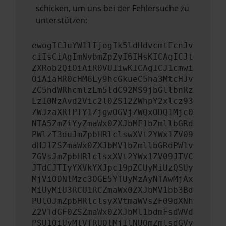
schicken, um uns bei der Fehlersuche zu
unterstützen:
ewogICJuYW1lIjogIk5ldHdvcmtFcnJv
ciIsCiAgImNvbmZpZyI6IHsKICAgICJt
ZXRob2QiOiAiR0VUIiwKICAgICJ1cmwi
OiAiaHR0cHM6Ly9hcGkueC5ha3MtcHJv
ZC5hdWRhcmlzLm5ldC92MS9jbGllbnRz
LzI0NzAvd2Vic2l0ZS12ZWhpY2xlcz93
ZWJzaXRlPTY1ZjgwOGVjZWQxODQ1Mjc0
NTA5ZmZiYyZmaWx0ZXJbMF1bZmllbGRd
PWlzT3duJmZpbHRlclswXVt2YWx1ZV09
dHJ1ZSZmaWx0ZXJbMV1bZmllbGRdPW1v
ZGVsJmZpbHRlclsxXVt2YWx1ZV09JTVC
JTdCJTIyYXVkYXJpc19pZCUyMiUzQSUy
MjViODNlMzc3OGE5YTUyMzAyNTAwMjAx
MiUyMiU3RCU1RCZmaWx0ZXJbMV1bb3Bd
PUlOJmZpbHRlclsyXVtmaWVsZF09dXNh
Z2VTdGF0ZSZmaWx0ZXJbMl1bdmFsdWVd
PSU1QiUyMlVTRUQlMjIlNUQmZmlsdGVy