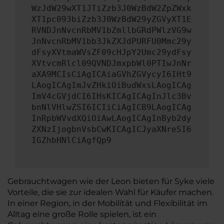
WzJdW29wXT1JTiZzb3J0WzBdW2ZpZWxk
XT1pc093biZzb3J0WzBdW29yZGVyXT1E
RVNDJnNvcnRbMV1bZmllbGRdPWlzVG9w
JnNvcnRbMV1bb3JkZXJdPURFU0Mmc29y
dFsyXVtmaWVsZF09cHJpY2Umc29ydFsy
XVtvcmRlcl09QVNDJmxpbWl0PTIwJnNr
aXA9MCIsCiAgICAiaGVhZGVycyI6IHt9
LAogICAgImJvZHkiOiBudWxsLAogICAg
ImV4cGVjdCI6IHsKICAgICAgInJlc3Bv
bnNlVHlwZSI6ICIiCiAgICB9LAogICAg
InRpbWVvdXQiOiAwLAogICAgInByb2dy
ZXNzIjogbnVsbCwKICAgICJyaXNreSI6
IGZhbHNlCiAgfQp9
Gebrauchtwagen wie der Leon bieten für Syke viele
Vorteile, die sie zur idealen Wahl für Käufer machen.
In einer Region, in der Mobilität und Flexibilität im
Alltag eine große Rolle spielen, ist ein