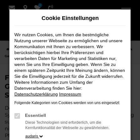
0
Zum
Hauptinhalt
Cookie Einstellungen
springen
Wir nutzen Cookies, um Ihnen die bestmögliche
Nutzung unserer Webseite zu ermöglichen und unsere
Kommunikation mit Ihnen zu verbessern. Wir
Startseite
Syke
VW
VW Amarok
Finden Sie Ihren VW Amarok
berücksichtigen hierbei Ihre Präferenzen und
Gebrauchtwagen für Syke bei Schmidt + Koch
verarbeiten Daten für Marketing und Statistiken nur,
wenn Sie uns Ihre Einwilligung geben. Wenn Sie zu
einem späteren Zeitpunkt Ihre Meinung ändern, können
Finden Sie Ihren VW Amarok
Sie die Einwilligung jederzeit für die Zukunft widerrufen.
Weitere Informationen zum Umfang der
Gebrauchtwagen für Syke bei
Datenverarbeitung finden Sie hier:
Schmidt + Koch
Datenschutzerklärung
Impressum
Folgende Kategorien von Cookies werden von uns eingesetzt:
Der VW Amarok ist die perfekte Wahl für alle in
Syke, die ein zuverlässiges und modernes Fahrzeug
Essentiell
suchen.
Mit seiner erstklassigen Ausstattung, der
Diese Technologien sind erforderlich, um die
niedrigen Laufleistung und der ausgezeichneten
Kernfunktionalität der Webseite zu gewährleisten.
Pflege ist dieser Gebrauchtwagen eine
audaris