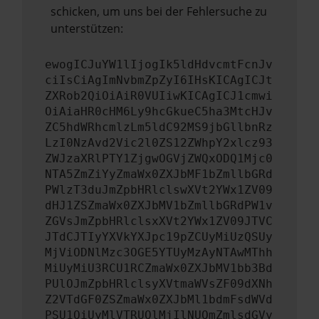
schicken, um uns bei der Fehlersuche zu
unterstützen:
ewogICJuYW1lIjogIk5ldHdvcmtFcnJv
ciIsCiAgImNvbmZpZyI6IHsKICAgICJt
ZXRob2QiOiAiR0VUIiwKICAgICJ1cmwi
OiAiaHR0cHM6Ly9hcGkueC5ha3MtcHJv
ZC5hdWRhcmlzLm5ldC92MS9jbGllbnRz
LzI0NzAvd2Vic2l0ZS12ZWhpY2xlcz93
ZWJzaXRlPTY1ZjgwOGVjZWQxODQ1Mjc0
NTA5ZmZiYyZmaWx0ZXJbMF1bZmllbGRd
PWlzT3duJmZpbHRlclswXVt2YWx1ZV09
dHJ1ZSZmaWx0ZXJbMV1bZmllbGRdPW1v
ZGVsJmZpbHRlclsxXVt2YWx1ZV09JTVC
JTdCJTIyYXVkYXJpc19pZCUyMiUzQSUy
MjViODNlMzc3OGE5YTUyMzAyNTAwMThh
MiUyMiU3RCU1RCZmaWx0ZXJbMV1bb3Bd
PUlOJmZpbHRlclsyXVtmaWVsZF09dXNh
Z2VTdGF0ZSZmaWx0ZXJbMl1bdmFsdWVd
PSU1QiUyMlVTRUQlMjIlNUQmZmlsdGVy