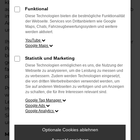
kostengünstige Alternative zum Neuwagen, ohne
auf Komfort und Qualität verzichten zu müssen. Ob
Funktional
im Stadtverkehr oder für längere Fahrten, der
Diese Technologien bieten die bestmögliche Funktionalität
der Webseite. Services von Drittanbietern wie Google
Amarok überzeugt durch Fahrkomfort, Sicherheit
Maps, Chats, Fahrzeugbewertungssystem und weitere
und Wirtschaftlichkeit.
werden aktiviert.
YouTube
Ihr VW Autohaus in Syke ist Ihr vertrauenswürdiger
Google Maps
Partner, wenn es um Gebrauchtwagen geht. Wir
bieten Ihnen nicht nur eine große Auswahl an
Statistik und Marketing
geprüften Fahrzeugen, sondern auch eine
Diese Technologien ermöglichen es uns, die Nutzung der
fachkundige Beratung, damit Sie das für Sie
Webseite zu analysieren, um die Leistung zu messen und
passende Modell finden.
zu verbessern. Zudem werden Technologien eingesetzt,
die von dritten Werbetreibenden verwendet werden, um
Sie auf anderen Webseiten zu verfolgen und um Anzeigen
Profitieren Sie von unseren zusätzlichen
Services
zu schalten, die für Ihre Interessen relevant sind.
wie attraktiven Finanzierungsmöglichkeiten,
Google Tag Manager
Leasingangeboten und der bequemen
Google Ads
Inzahlungnahme Ihres alten Fahrzeugs. Besuchen
Google Analytics
Sie uns und überzeugen Sie sich von der Qualität
und dem Service, den wir Ihnen bieten!
Optionale Cookies ablehnen
Marken