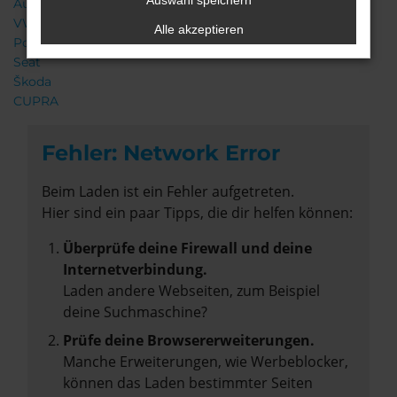
Auswahl speichern
Audi
VW
Alle akzeptieren
Porsche
Seat
Škoda
CUPRA
Fehler: Network Error
Beim Laden ist ein Fehler aufgetreten.
Hier sind ein paar Tipps, die dir helfen können:
Überprüfe deine Firewall und deine
Internetverbindung.
Laden andere Webseiten, zum Beispiel
deine Suchmaschine?
Prüfe deine Browsererweiterungen.
Manche Erweiterungen, wie Werbeblocker,
können das Laden bestimmter Seiten