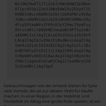
WzJdW29wXT1JTiZzb3J0WzBdW2ZpZWxk
XT1pc093biZzb3J0WzBdW29yZGVyXT1E
RVNDJnNvcnRbMV1bZmllbGRdPWlzVG9w
JnNvcnRbMV1bb3JkZXJdPURFU0Mmc29y
dFsyXVtmaWVsZF09cHJpY2Umc29ydFsy
XVtvcmRlcl09QVNDJmxpbWl0PTIwJnNr
aXA9MCIsCiAgICAiaGVhZGVycyI6IHt9
LAogICAgImJvZHkiOiBudWxsLAogICAg
ImV4cGVjdCI6IHsKICAgICAgInJlc3Bv
bnNlVHlwZSI6ICIiCiAgICB9LAogICAg
InRpbWVvdXQiOiAwLAogICAgInByb2dy
ZXNzIjogbnVsbCwKICAgICJyaXNreSI6
IGZhbHNlCiAgfQp9
Gebrauchtwagen wie der Amarok bieten für Syke
viele Vorteile, die sie zur idealen Wahl für Käufer
machen. In einer Region, in der Mobilität und
Flexibilität im Alltag eine große Rolle spielen, ist ein