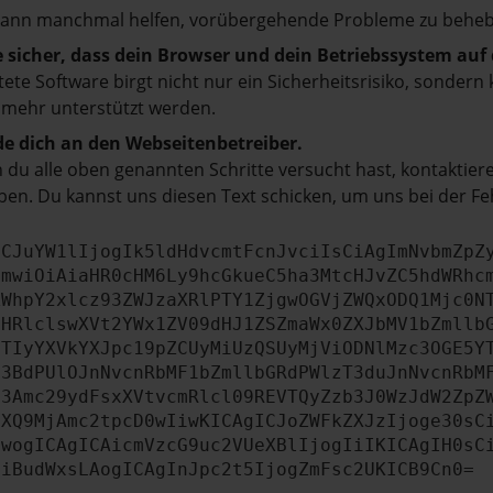
kann manchmal helfen, vorübergehende Probleme zu beheb
e sicher, dass dein Browser und dein Betriebssystem au
tete Software birgt nicht nur ein Sicherheitsrisiko, sonde
 mehr unterstützt werden.
e dich an den Webseitenbetreiber.
du alle oben genannten Schritte versucht hast, kontaktier
en. Du kannst uns diesen Text schicken, um uns bei der Fe
ICJuYW1lIjogIk5ldHdvcmtFcnJvciIsCiAgImNvbmZpZ
cmwiOiAiaHR0cHM6Ly9hcGkueC5ha3MtcHJvZC5hdWRhc
ZWhpY2xlcz93ZWJzaXRlPTY1ZjgwOGVjZWQxODQ1Mjc0N
bHRlclswXVt2YWx1ZV09dHJ1ZSZmaWx0ZXJbMV1bZmllb
JTIyYXVkYXJpc19pZCUyMiUzQSUyMjViODNlMzc3OGE5Y
b3BdPUlOJnNvcnRbMF1bZmllbGRdPWlzT3duJnNvcnRbM
b3Amc29ydFsxXVtvcmRlcl09REVTQyZzb3J0WzJdW2ZpZ
aXQ9MjAmc2tpcD0wIiwKICAgICJoZWFkZXJzIjoge30sC
ewogICAgICAicmVzcG9uc2VUeXBlIjogIiIKICAgIH0sC
OiBudWxsLAogICAgInJpc2t5IjogZmFsc2UKICB9Cn0=