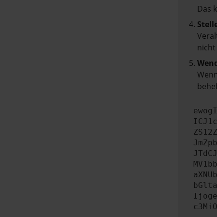
Das 
Stell
Veral
nicht
Wend
Wenn 
beheb
ewog
ICJ1
ZS12
JmZp
JTdC
MV1b
aXNU
bGlt
Ijog
c3Mi