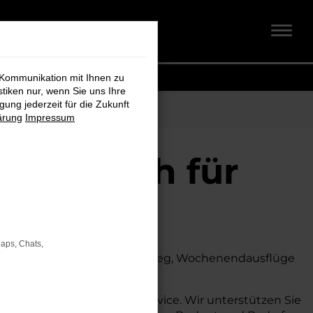
 Kommunikation mit Ihnen zu
stiken nur, wenn Sie uns Ihre
ung jederzeit für die Zukunft
ärung
Impressum
t + Koch für
Maps, Chats,
 Ob für den täglichen Arbeitsweg, Wochenendausflüge
s auch auf dem Land glänzt.
fassende Beratung und Service. Wir unterstützen Sie