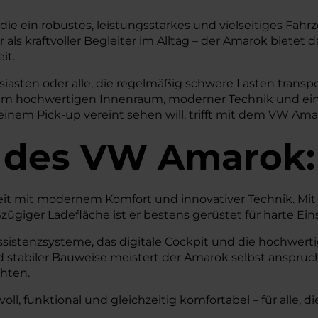
e ein robustes, leistungsstarkes und vielseitiges Fahrz
s kraftvoller Begleiter im Alltag – der Amarok bietet 
it.
siasten oder alle, die regelmäßig schwere Lasten transp
em hochwertigen Innenraum, moderner Technik und eine
einem Pick-up vereint sehen will, trifft mit dem VW Amar
 des
VW
Amarok:
t mit modernem Komfort und innovativer Technik. Mit 
giger Ladefläche ist er bestens gerüstet für harte Eins
ssistenzsysteme, das digitale Cockpit und die hochwert
 stabiler Bauweise meistert der Amarok selbst anspru
hten.
oll, funktional und gleichzeitig komfortabel – für alle