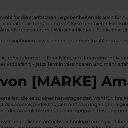
owohl für die städtischen Gegebenheiten als auch für Au
t er ideal in die Umgebung von Syke und bietet Fahrkom
marok überzeugt mit Wirtschaftlichkeit, Funktionalität
nzierungsoptionen sowie einer bequemen Inzahlungnahme 
W Autohaus immer in Ihrer Nähe, um Ihnen eine individu
er Probefahrt – jetzt Termin vereinbaren und mehr erfa
von
[
MARKE
]
Am
rteilen, die es zu einer hervorragenden Wahl für Ihre Mo
t das Amarok perfekt zu den Anforderungen der Region 
– der Amarok bietet stets eine optimale Leistung und
mweltfreundlichen Antriebstechnologie ermöglicht Ihnen
stemen und innovativen Funktionen genießen Sie zusätzl