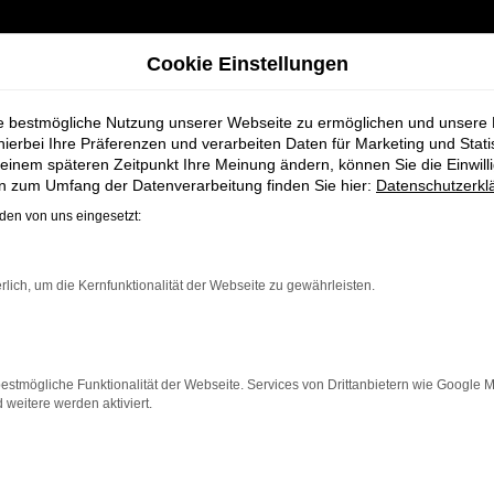
Cookie Einstellungen
ie bestmögliche Nutzung unserer Webseite zu ermöglichen und unsere
hierbei Ihre Präferenzen und verarbeiten Daten für Marketing und Stati
einem späteren Zeitpunkt Ihre Meinung ändern, können Sie die Einwillig
yke
en zum Umfang der Datenverarbeitung finden Sie hier:
Datenschutzerkl
en von uns eingesetzt:
zeuge bei Schmid
rlich, um die Kernfunktionalität der Webseite zu gewährleisten.
estmögliche Funktionalität der Webseite. Services von Drittanbietern wie Google 
eitere werden aktiviert.
e, die ein zuverlässiges und modernes Fahrzeug suchen.
izienz und modernes Design, das sowohl in der Stadt al
neben einer breiten Auswahl an VW Fahrzeugen auch um