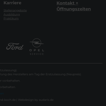
Karriere
Kontakt +
Öffnungszeiten
Stellenangebote
Ausbildung
Praktikum
tzulassung).
ung des Herstellers am Tag der Erstzulassung (Neupreis).
er vorbehalten.
vorbehalten.
gen
nd-koch.de |
Webdesign by audaris.de