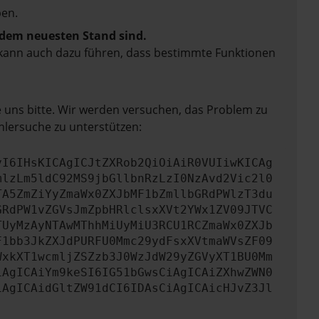
en.
f dem neuesten Stand sind.
rn kann auch dazu führen, dass bestimmte Funktionen
e uns bitte. Wir werden versuchen, das Problem zu
hlersuche zu unterstützen:
yI6IHsKICAgICJtZXRob2QiOiAiR0VUIiwKICAg
mlzLm5ldC92MS9jbGllbnRzLzI0NzAvd2Vic2l0
TA5ZmZiYyZmaWx0ZXJbMF1bZmllbGRdPWlzT3du
GRdPW1vZGVsJmZpbHRlclsxXVt2YWx1ZV09JTVC
TUyMzAyNTAwMThhMiUyMiU3RCU1RCZmaWx0ZXJb
F1bb3JkZXJdPURFU0Mmc29ydFsxXVtmaWVsZF09
WxkXT1wcmljZSZzb3J0WzJdW29yZGVyXT1BU0Mm
iAgICAiYm9keSI6IG51bGwsCiAgICAiZXhwZWN0
iAgICAidGltZW91dCI6IDAsCiAgICAicHJvZ3Jl