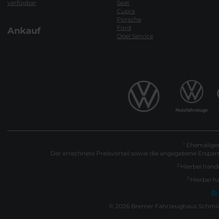
verfügbar
Seat
Cupra
Porsche
Ford
Ankauf
Opel Service
Ehemaliger 
1
Der errechnete Preisvorteil sowie die angegebene Erspar
2
Hierbei hande
3
Hierbei h
© 2026 Bremer Fahrzeughaus Schmidt