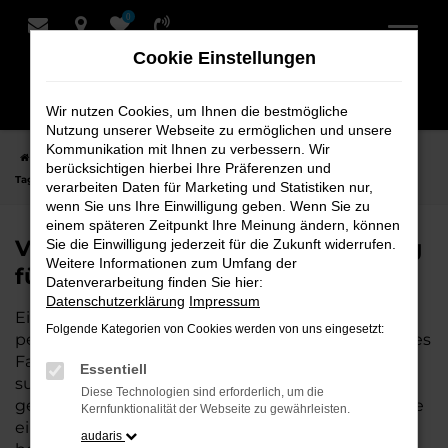
0
Zum
Hauptinhalt
Cookie Einstellungen
springen
Wir nutzen Cookies, um Ihnen die bestmögliche
Nutzung unserer Webseite zu ermöglichen und unsere
Kommunikation mit Ihnen zu verbessern. Wir
Startseite
Syke
VW
VW T7 Transporter
VW T7 Transporter
berücksichtigen hierbei Ihre Präferenzen und
Tageszulassung für Syke bei Schmidt + Koch
verarbeiten Daten für Marketing und Statistiken nur,
wenn Sie uns Ihre Einwilligung geben. Wenn Sie zu
einem späteren Zeitpunkt Ihre Meinung ändern, können
VW T7 Transporter Tageszulassung
Sie die Einwilligung jederzeit für die Zukunft widerrufen.
Weitere Informationen zum Umfang der
für Syke bei Schmidt + Koch
Datenverarbeitung finden Sie hier:
Datenschutzerklärung
Impressum
Eine VW T7 Transporter Tageszulassung ist die
Folgende Kategorien von Cookies werden von uns eingesetzt:
perfekte Wahl für alle, die für Syke ein hochwertiges
Fahrzeug zu einem besonders attraktiven Preis
Essentiell
suchen. Als Neuwagen mit nur wenigen
Diese Technologien sind erforderlich, um die
gefahrenen Kilometern bietet er Ihnen alle Vorteile
Kernfunktionalität der Webseite zu gewährleisten.
eines neuen Fahrzeugs, jedoch zu deutlich
audaris