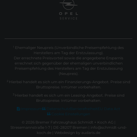
Ehemaliger Neupreis (Unverbindliche Preisempfehlung des
1
Herstellers am Tag der Erstzulassung).
Der errechnete Preisvorteil sowie die angegebene Ersparnis
errechnet sich gegenüber der ehemaligen unverbindlichen
Preisempfehlung des Herstellers am Tag der Erstzulassung
(Neupreis).
2
Hierbei handelt es sich um ein Finanzierungs-Angebot. Preise sind
Bruttopreise. Irrtümer vorbehalten.
3
Hierbei handelt es sich um ein Leasing-Angebot. Preise sind
Bruttopreise. Irrtümer vorbehalten.
Impressum
Datenschutz
Barrierefreiheit
EU Data Act
Cookie Einstellungen
© 2026 Bremer Fahrzeughaus Schmidt + Koch AG |
Stresemannstraße 1-7 | DE-28207 Bremen | info@schmidt-und-
koch.de |
Webdesign by audaris.de