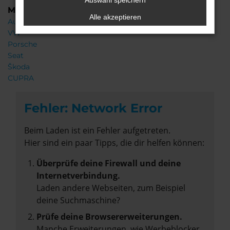
Auswahl speichern
Marken
Alle akzeptieren
Audi
VW
Porsche
Seat
Škoda
CUPRA
Fehler: Network Error
Beim Laden ist ein Fehler aufgetreten.
Hier sind ein paar Tipps, die dir helfen können:
Überprüfe deine Firewall und deine
Internetverbindung.
Laden andere Webseiten, zum Beispiel
deine Suchmaschine?
Prüfe deine Browsererweiterungen.
Manche Erweiterungen, wie Werbeblocker,