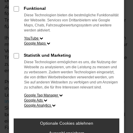
besseren Konditionen. Mit seiner modernen
Ausstattung, der hohen Effizienz und den
Funktional
fortschrittlichen Sicherheitsfeatures ist der T7
Diese Technologien bieten die bestmögliche Funktionalität
Transporter die ideale Lösung für den Stadtverkehr
der Webseite. Services von Drittanbietern wie Google
Maps, Chats, Fahrzeugbewertungssystem und weitere
für Syke und längere Ausflüge ins Umland.
werden aktiviert.
Ihr VW Autohaus in der Nähe von Syke steht Ihnen
YouTube
Google Maps
mit einer breiten Auswahl an Tageszulassungen zur
Verfügung. Unser Team hilft Ihnen, den T7
Statistik und Marketing
Transporter in der passenden Ausstattungsvariante
Diese Technologien ermöglichen es uns, die Nutzung der
zu finden, der Ihre Anforderungen und Wünsche
Webseite zu analysieren, um die Leistung zu messen und
erfüllt.
zu verbessern. Zudem werden Technologien eingesetzt,
die von dritten Werbetreibenden verwendet werden, um
Profitieren Sie von zusätzlichen Services wie
Sie auf anderen Webseiten zu verfolgen und um Anzeigen
zu schalten, die für Ihre Interessen relevant sind.
individuellen Finanzierungs- und
Leasingangeboten, sowie der bequemen
Google Tag Manager
Google Ads
Inzahlungnahme
Ihres alten Fahrzeugs. Besuchen
Google Analytics
Sie uns und lassen Sie sich von unseren Experten
beraten. Wir bieten Ihnen eine große Auswahl und
eine persönliche Beratung, damit Sie das perfekte
Optionale Cookies ablehnen
Fahrzeug für Ihre Bedürfnisse finden.