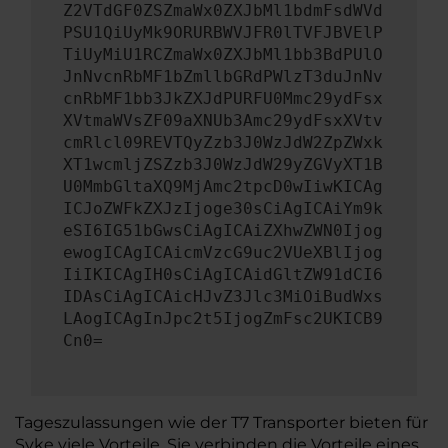
Z2VTdGF0ZSZmaWx0ZXJbMl1bdmFsdWVd
PSU1QiUyMk9ORURBWVJFR0lTVFJBVElP
TiUyMiU1RCZmaWx0ZXJbMl1bb3BdPUlO
JnNvcnRbMF1bZmllbGRdPWlzT3duJnNv
cnRbMF1bb3JkZXJdPURFU0Mmc29ydFsx
XVtmaWVsZF09aXNUb3Amc29ydFsxXVtv
cmRlcl09REVTQyZzb3J0WzJdW2ZpZWxk
XT1wcmljZSZzb3J0WzJdW29yZGVyXT1B
U0MmbGltaXQ9MjAmc2tpcD0wIiwKICAg
ICJoZWFkZXJzIjoge30sCiAgICAiYm9k
eSI6IG51bGwsCiAgICAiZXhwZWN0Ijog
ewogICAgICAicmVzcG9uc2VUeXBlIjog
IiIKICAgIH0sCiAgICAidGltZW91dCI6
IDAsCiAgICAicHJvZ3Jlc3MiOiBudWxs
LAogICAgInJpc2t5IjogZmFsc2UKICB9
Cn0=
Tageszulassungen wie der T7 Transporter bieten für
Syke viele Vorteile. Sie verbinden die Vorteile eines