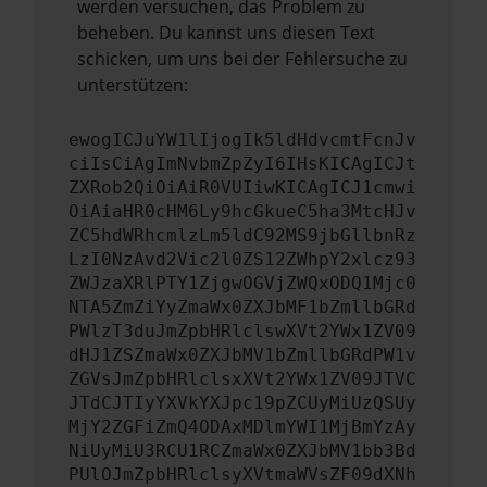
werden versuchen, das Problem zu
beheben. Du kannst uns diesen Text
schicken, um uns bei der Fehlersuche zu
unterstützen:
ewogICJuYW1lIjogIk5ldHdvcmtFcnJv
ciIsCiAgImNvbmZpZyI6IHsKICAgICJt
ZXRob2QiOiAiR0VUIiwKICAgICJ1cmwi
OiAiaHR0cHM6Ly9hcGkueC5ha3MtcHJv
ZC5hdWRhcmlzLm5ldC92MS9jbGllbnRz
LzI0NzAvd2Vic2l0ZS12ZWhpY2xlcz93
ZWJzaXRlPTY1ZjgwOGVjZWQxODQ1Mjc0
NTA5ZmZiYyZmaWx0ZXJbMF1bZmllbGRd
PWlzT3duJmZpbHRlclswXVt2YWx1ZV09
dHJ1ZSZmaWx0ZXJbMV1bZmllbGRdPW1v
ZGVsJmZpbHRlclsxXVt2YWx1ZV09JTVC
JTdCJTIyYXVkYXJpc19pZCUyMiUzQSUy
MjY2ZGFiZmQ4ODAxMDlmYWI1MjBmYzAy
NiUyMiU3RCU1RCZmaWx0ZXJbMV1bb3Bd
PUlOJmZpbHRlclsyXVtmaWVsZF09dXNh