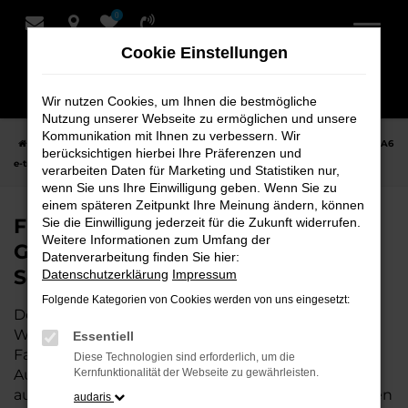
0
Zum
Hauptinhalt
Cookie Einstellungen
springen
Wir nutzen Cookies, um Ihnen die bestmögliche
Nutzung unserer Webseite zu ermöglichen und unsere
Kommunikation mit Ihnen zu verbessern. Wir
Startseite
Weyhe
Audi
Audi A6 e-tron
Finden Sie Ihren Audi A6
berücksichtigen hierbei Ihre Präferenzen und
e-tron Gebrauchtwagen für Weyhe bei Schmidt + Koch
verarbeiten Daten für Marketing und Statistiken nur,
wenn Sie uns Ihre Einwilligung geben. Wenn Sie zu
einem späteren Zeitpunkt Ihre Meinung ändern, können
Finden Sie Ihren Audi A6 e-tron
Sie die Einwilligung jederzeit für die Zukunft widerrufen.
Weitere Informationen zum Umfang der
Gebrauchtwagen für Weyhe bei
Datenverarbeitung finden Sie hier:
Schmidt + Koch
Datenschutzerklärung
Impressum
Folgende Kategorien von Cookies werden von uns eingesetzt:
Der Audi A6 e-tron ist die perfekte Wahl für alle in
Weyhe, die ein zuverlässiges und modernes
Essentiell
Fahrzeug suchen.
Mit seiner erstklassigen
Diese Technologien sind erforderlich, um die
Ausstattung, der niedrigen Laufleistung und der
Kernfunktionalität der Webseite zu gewährleisten.
ausgezeichneten Pflege ist dieser Gebrauchtwagen
audaris