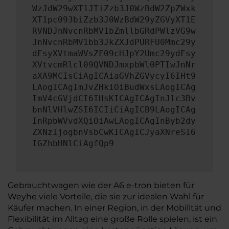
WzJdW29wXT1JTiZzb3J0WzBdW2ZpZWxk
XT1pc093biZzb3J0WzBdW29yZGVyXT1E
RVNDJnNvcnRbMV1bZmllbGRdPWlzVG9w
JnNvcnRbMV1bb3JkZXJdPURFU0Mmc29y
dFsyXVtmaWVsZF09cHJpY2Umc29ydFsy
XVtvcmRlcl09QVNDJmxpbWl0PTIwJnNr
aXA9MCIsCiAgICAiaGVhZGVycyI6IHt9
LAogICAgImJvZHkiOiBudWxsLAogICAg
ImV4cGVjdCI6IHsKICAgICAgInJlc3Bv
bnNlVHlwZSI6ICIiCiAgICB9LAogICAg
InRpbWVvdXQiOiAwLAogICAgInByb2dy
ZXNzIjogbnVsbCwKICAgICJyaXNreSI6
IGZhbHNlCiAgfQp9
Gebrauchtwagen wie der A6 e-tron bieten für
Weyhe viele Vorteile, die sie zur idealen Wahl für
Käufer machen. In einer Region, in der Mobilität und
Flexibilität im Alltag eine große Rolle spielen, ist ein