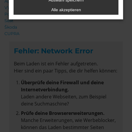
Auswahl speichern
Audi
VW
Alle akzeptieren
Porsche
Seat
Škoda
CUPRA
Fehler: Network Error
Beim Laden ist ein Fehler aufgetreten.
Hier sind ein paar Tipps, die dir helfen können:
Überprüfe deine Firewall und deine
Internetverbindung.
Laden andere Webseiten, zum Beispiel
deine Suchmaschine?
Prüfe deine Browsererweiterungen.
Manche Erweiterungen, wie Werbeblocker,
können das Laden bestimmter Seiten