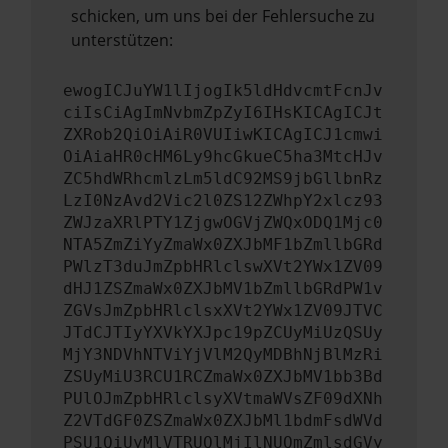
schicken, um uns bei der Fehlersuche zu
unterstützen:
ewogICJuYW1lIjogIk5ldHdvcmtFcnJv
ciIsCiAgImNvbmZpZyI6IHsKICAgICJt
ZXRob2QiOiAiR0VUIiwKICAgICJ1cmwi
OiAiaHR0cHM6Ly9hcGkueC5ha3MtcHJv
ZC5hdWRhcmlzLm5ldC92MS9jbGllbnRz
LzI0NzAvd2Vic2l0ZS12ZWhpY2xlcz93
ZWJzaXRlPTY1ZjgwOGVjZWQxODQ1Mjc0
NTA5ZmZiYyZmaWx0ZXJbMF1bZmllbGRd
PWlzT3duJmZpbHRlclswXVt2YWx1ZV09
dHJ1ZSZmaWx0ZXJbMV1bZmllbGRdPW1v
ZGVsJmZpbHRlclsxXVt2YWx1ZV09JTVC
JTdCJTIyYXVkYXJpc19pZCUyMiUzQSUy
MjY3NDVhNTViYjVlM2QyMDBhNjBlMzRi
ZSUyMiU3RCU1RCZmaWx0ZXJbMV1bb3Bd
PUlOJmZpbHRlclsyXVtmaWVsZF09dXNh
Z2VTdGF0ZSZmaWx0ZXJbMl1bdmFsdWVd
PSU1QiUyMlVTRUQlMjIlNUQmZmlsdGVy