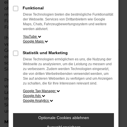
eine kostengünstige Alternative zum Neuwagen,
ohne auf Komfort und Qualität verzichten zu
Funktional
müssen. Ob im Stadtverkehr oder für längere
Diese Technologien bieten die bestmögliche Funktionalität
der Webseite. Services von Drittanbietern wie Google
Fahrten, der A6 e-tron überzeugt durch
Maps, Chats, Fahrzeugbewertungssystem und weitere
Fahrkomfort, Sicherheit und Wirtschaftlichkeit.
werden aktiviert.
YouTube
Ihr Audi Autohaus in Weyhe ist Ihr
Google Maps
vertrauenswürdiger Partner, wenn es um
Gebrauchtwagen geht. Wir bieten Ihnen nicht nur
Statistik und Marketing
eine große Auswahl an geprüften Fahrzeugen,
Diese Technologien ermöglichen es uns, die Nutzung der
sondern auch eine fachkundige Beratung, damit
Webseite zu analysieren, um die Leistung zu messen und
Sie das für Sie passende Modell finden.
zu verbessern. Zudem werden Technologien eingesetzt,
die von dritten Werbetreibenden verwendet werden, um
Sie auf anderen Webseiten zu verfolgen und um Anzeigen
Profitieren Sie von unseren zusätzlichen
Services
zu schalten, die für Ihre Interessen relevant sind.
wie attraktiven Finanzierungsmöglichkeiten,
Google Tag Manager
Leasingangeboten und der bequemen
Google Ads
Inzahlungnahme Ihres alten Fahrzeugs. Besuchen
Google Analytics
Sie uns und überzeugen Sie sich von der Qualität
und dem Service, den wir Ihnen bieten!
Optionale Cookies ablehnen
Marken