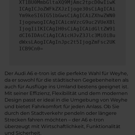
XT1BU0MmbGltaXQ9MjAmc2tpcD0wIiwK
ICAgICJoZWFkZXJzIjoge30sCiAgICAi
Ym9keSI6IG51bGwsCiAgICAiZXhwZWN0
IjogewogICAgICAicmVzcG9uc2VUeXBl
IjogIiIKICAgIH0sCiAgICAidGltZW91
dCI6IDAsCiAgICAicHJvZ3Jlc3MiOiBu
dWxsLAogICAgInJpc2t5IjogZmFsc2UK
ICB9Cn0=
Der Audi A6 e-tron ist die perfekte Wahl für Weyhe,
da er sowohl für die städtischen Gegebenheiten als
auch für Ausflüge ins Umland bestens geeignet ist.
Mit seiner Effizienz, Flexibilität und dem modernen
Design passt er ideal in die Umgebung von Weyhe
und bietet Fahrkomfort für jeden Anlass. Ob Sie
durch den Stadtverkehr pendeln oder längere
Strecken fahren möchten – der A6 e-tron
überzeugt mit Wirtschaftlichkeit, Funktionalität
und Sicherheit.