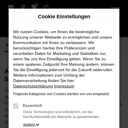
0
Zum
Hauptinhalt
Cookie Einstellungen
springen
Wir nutzen Cookies, um Ihnen die bestmögliche
Nutzung unserer Webseite zu ermöglichen und unsere
Kommunikation mit Ihnen zu verbessern. Wir
Startseite
Weyhe
Audi
Audi A6 e-tron Fahrzeuge bei Schmidt +
berücksichtigen hierbei Ihre Präferenzen und
Koch für Weyhe
verarbeiten Daten für Marketing und Statistiken nur,
wenn Sie uns Ihre Einwilligung geben. Wenn Sie zu
einem späteren Zeitpunkt Ihre Meinung ändern, können
Audi A6 e-tron Fahrzeuge bei
Sie die Einwilligung jederzeit für die Zukunft widerrufen.
Weitere Informationen zum Umfang der
Schmidt + Koch für Weyhe
Datenverarbeitung finden Sie hier:
Datenschutzerklärung
Impressum
Der Audi A6 e-tron ist die perfekte Wahl für alle in
Folgende Kategorien von Cookies werden von uns eingesetzt:
Weyhe, die ein zuverlässiges und modernes
Fahrzeug suchen. Ob für den täglichen Arbeitsweg,
Essentiell
Wochenendausflüge oder lange Reisen, der Audi
Diese Technologien sind erforderlich, um die
A6 e-tron bietet Komfort, Effizienz und modernes
Kernfunktionalität der Webseite zu gewährleisten.
Design, das sowohl in der Stadt als auch auf dem
audaris