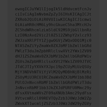
ewogICJuYW1lIjogIk5ldHdvcmtFcnJv
ciIsCiAgImNvbmZpZyI6IHsKICAgICJt
ZXRob2QiOiAiR0VUIiwKICAgICJ1cmwi
OiAiaHR0cHM6Ly9hcGkueC5ha3MtcHJv
ZC5hdWRhcmlzLm5ldC92MS9jbGllbnRz
LzI0NzAvd2Vic2l0ZS12ZWhpY2xlcz93
ZWJzaXRlPTY1ZjgwOGVjZWQxODQ1Mjc0
NTA5ZmZiYyZmaWx0ZXJbMF1bZmllbGRd
PWlzT3duJmZpbHRlclswXVt2YWx1ZV09
dHJ1ZSZmaWx0ZXJbMV1bZmllbGRdPW1v
ZGVsJmZpbHRlclsxXVt2YWx1ZV09JTVC
JTdCJTIyYXVkYXJpc19pZCUyMiUzQSUy
MjY3NDVhNTViYjVlM2QyMDBhNjBlMzRi
ZSUyMiU3RCU1RCZmaWx0ZXJbMV1bb3Bd
PUlOJnNvcnRbMF1bZmllbGRdPWlzT3du
JnNvcnRbMF1bb3JkZXJdPURFU0Mmc29y
dFsxXVtmaWVsZF09aXNUb3Amc29ydFsx
XVtvcmRlcl09REVTQyZzb3J0WzJdW2Zp
ZWxkXT1wcmljZSZzb3J0WzJdW29yZGVy