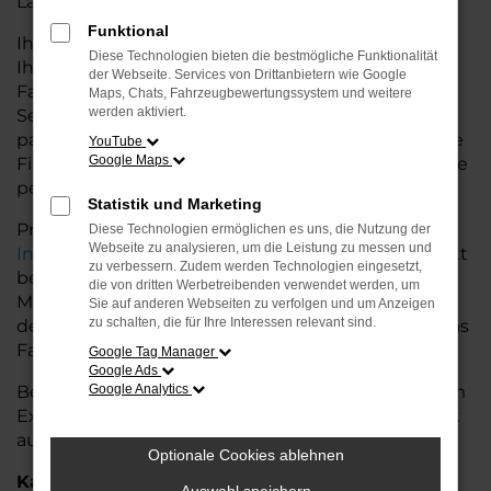
Land glänzt.
Funktional
Ihr Audi Autohaus in der Nähe von Weyhe bietet
Diese Technologien bieten die bestmögliche Funktionalität
Ihnen neben einer breiten Auswahl an Audi
der Webseite. Services von Drittanbietern wie Google
Fahrzeugen auch umfassende Beratung und
Maps, Chats, Fahrzeugbewertungssystem und weitere
werden aktiviert.
Service. Wir unterstützen Sie bei der Auswahl des
passenden Modells und bieten maßgeschneiderte
YouTube
Google Maps
Finanzierungslösungen sowie Leasingoptionen, die
perfekt zu Ihrem Budget und Bedarf passen.
Statistik und Marketing
Profitieren Sie von zusätzlichen Services wie
Diese Technologien ermöglichen es uns, die Nutzung der
Webseite zu analysieren, um die Leistung zu messen und
Inzahlungnahme
,
Wartung und Reparaturen
direkt
zu verbessern. Zudem werden Technologien eingesetzt,
bei Ihrem Audi Autohaus in der Nähe von Weyhe.
die von dritten Werbetreibenden verwendet werden, um
Mit unserer großen Auswahl an Fahrzeugen und
Sie auf anderen Webseiten zu verfolgen und um Anzeigen
zu schalten, die für Ihre Interessen relevant sind.
der professionellen Beratung finden Sie bei uns das
Fahrzeug, das Ihre Ansprüche erfüllt.
Google Tag Manager
Google Ads
Besuchen Sie uns und lassen Sie sich von unserem
Google Analytics
Expertenteam beraten – der Audi A6 e-tron wartet
auf Sie!
Optionale Cookies ablehnen
Kategorie