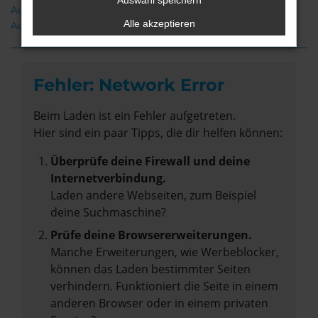
Auswahl speichern
Audi A6 e-tron Gebrauchtwagen Weyhe
Alle akzeptieren
Audi A6 e-tron Weyhe
Fehler: Network Error
Beim Laden ist ein Fehler aufgetreten.
Hier sind ein paar Tipps, die dir helfen können:
Überprüfe deine Firewall und deine
Internetverbindung.
Laden andere Webseiten, zum Beispiel
deine Suchmaschine?
Prüfe deine Browsererweiterungen.
Manche Erweiterungen, wie Werbeblocker,
können das Laden bestimmter Seiten
verhindern. Funktioniert die Seite in einem
anderen Browser oder in einem privaten