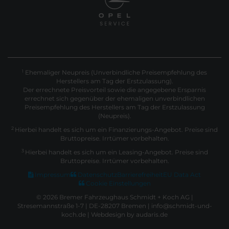
Ehemaliger Neupreis (Unverbindliche Preisempfehlung des
1
Herstellers am Tag der Erstzulassung).
Der errechnete Preisvorteil sowie die angegebene Ersparnis
errechnet sich gegenüber der ehemaligen unverbindlichen
Preisempfehlung des Herstellers am Tag der Erstzulassung
(Neupreis).
2
Hierbei handelt es sich um ein Finanzierungs-Angebot. Preise sind
Bruttopreise. Irrtümer vorbehalten.
3
Hierbei handelt es sich um ein Leasing-Angebot. Preise sind
Bruttopreise. Irrtümer vorbehalten.
Impressum
Datenschutz
Barrierefreiheit
EU Data Act
Cookie Einstellungen
© 2026 Bremer Fahrzeughaus Schmidt + Koch AG |
Stresemannstraße 1-7 | DE-28207 Bremen | info@schmidt-und-
koch.de |
Webdesign by audaris.de