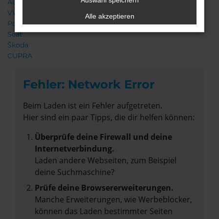
Auswahl speichern
Audi
VW
Alle akzeptieren
Porsche
Seat
Škoda
CUPRA
Fehler: Network Error
Beim Laden ist ein Fehler aufgetreten.
Hier sind ein paar Tipps, die dir helfen können:
Überprüfe deine Firewall und deine
Internetverbindung.
Laden andere Webseiten, zum Beispiel
deine Suchmaschine?
Prüfe deine Browsererweiterungen.
Manche Erweiterungen, wie Werbeblocker,
können das Laden bestimmter Seiten