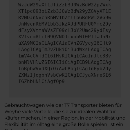
WzJdW29wXT1JTiZzb3J0WzBdW2ZpZWxk
XT1pc093biZzb3J0WzBdW29yZGVyXT1E
RVNDJnNvcnRbMV1bZmllbGRdPWlzVG9w
JnNvcnRbMV1bb3JkZXJdPURFU0Mmc29y
dFsyXVtmaWVsZF09cHJpY2Umc29ydFsy
XVtvcmRlcl09QVNDJmxpbWl0PTIwJnNr
aXA9MCIsCiAgICAiaGVhZGVycyI6IHt9
LAogICAgImJvZHkiOiBudWxsLAogICAg
ImV4cGVjdCI6IHsKICAgICAgInJlc3Bv
bnNlVHlwZSI6ICIiCiAgICB9LAogICAg
InRpbWVvdXQiOiAwLAogICAgInByb2dy
ZXNzIjogbnVsbCwKICAgICJyaXNreSI6
IGZhbHNlCiAgfQp9
Gebrauchtwagen wie der T7 Transporter bieten für
Weyhe viele Vorteile, die sie zur idealen Wahl für
Käufer machen. In einer Region, in der Mobilität und
Flexibilität im Alltag eine große Rolle spielen, ist ein