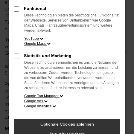
eine kostengünstige Alternative zum Neuwagen,
ohne auf Komfort und Qualität verzichten zu
Funktional
müssen. Ob im Stadtverkehr oder für längere
Diese Technologien bieten die bestmögliche Funktionalität
der Webseite. Services von Drittanbietern wie Google
Fahrten, der T7 Transporter überzeugt durch
Maps, Chats, Fahrzeugbewertungssystem und weitere
Fahrkomfort, Sicherheit und Wirtschaftlichkeit.
werden aktiviert.
YouTube
Ihr VW Autohaus in Weyhe ist Ihr
Google Maps
vertrauenswürdiger Partner, wenn es um
Gebrauchtwagen geht. Wir bieten Ihnen nicht nur
Statistik und Marketing
eine große Auswahl an geprüften Fahrzeugen,
Diese Technologien ermöglichen es uns, die Nutzung der
sondern auch eine fachkundige Beratung, damit
Webseite zu analysieren, um die Leistung zu messen und
Sie das für Sie passende Modell finden.
zu verbessern. Zudem werden Technologien eingesetzt,
die von dritten Werbetreibenden verwendet werden, um
Sie auf anderen Webseiten zu verfolgen und um Anzeigen
Profitieren Sie von unseren zusätzlichen
Services
zu schalten, die für Ihre Interessen relevant sind.
wie attraktiven Finanzierungsmöglichkeiten,
Google Tag Manager
Leasingangeboten und der bequemen
Google Ads
Inzahlungnahme Ihres alten Fahrzeugs. Besuchen
Google Analytics
Sie uns und überzeugen Sie sich von der Qualität
und dem Service, den wir Ihnen bieten!
Optionale Cookies ablehnen
Marken