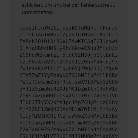
schicken, um uns bei der Fehlersuche zu
unterstützen:
ewogICJuYW1lIjogIk5ldHdvcmtFcnJv
ciIsCiAgImNvbmZpZyI6IHsKICAgICJt
ZXRob2QiOiAiR0VUIiwKICAgICJ1cmwi
OiAiaHR0cHM6Ly9hcGkueC5ha3MtcHJv
ZC5hdWRhcmlzLm5ldC92MS9jbGllbnRz
LzI0NzAvd2Vic2l0ZS12ZWhpY2xlcz93
ZWJzaXRlPTY1ZjgwOGVjZWQxODQ1Mjc0
NTA5ZmZiYyZmaWx0ZXJbMF1bZmllbGRd
PWlzT3duJmZpbHRlclswXVt2YWx1ZV09
dHJ1ZSZmaWx0ZXJbMV1bZmllbGRdPW1v
ZGVsJmZpbHRlclsxXVt2YWx1ZV09JTVC
JTdCJTIyYXVkYXJpc19pZCUyMiUzQSUy
MjY2ZGFiZmQ4ODAxMDlmYWI1MjBmYzAy
NiUyMiU3RCU1RCZmaWx0ZXJbMV1bb3Bd
PUlOJmZpbHRlclsyXVtmaWVsZF09dXNh
Z2VTdGF0ZSZmaWx0ZXJbMl1bdmFsdWVd
PSU1QiUyMlVTRUQlMjIlNUQmZmlsdGVy