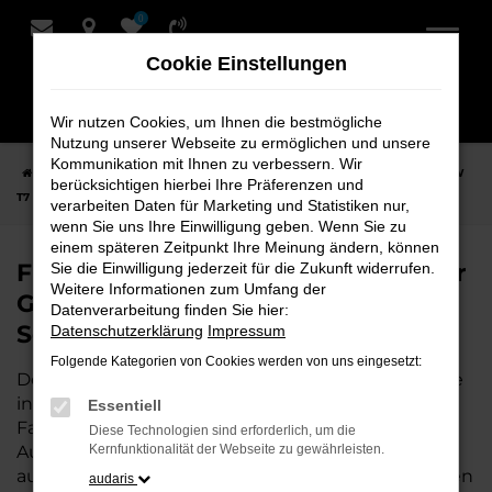
0
Zum
Hauptinhalt
Cookie Einstellungen
springen
Wir nutzen Cookies, um Ihnen die bestmögliche
Nutzung unserer Webseite zu ermöglichen und unsere
Kommunikation mit Ihnen zu verbessern. Wir
Startseite
Weyhe
VW
VW T7 Transporter
Finden Sie Ihren VW
berücksichtigen hierbei Ihre Präferenzen und
T7 Transporter Gebrauchtwagen für Weyhe bei Schmidt + Koch
verarbeiten Daten für Marketing und Statistiken nur,
wenn Sie uns Ihre Einwilligung geben. Wenn Sie zu
einem späteren Zeitpunkt Ihre Meinung ändern, können
Finden Sie Ihren VW T7 Transporter
Sie die Einwilligung jederzeit für die Zukunft widerrufen.
Weitere Informationen zum Umfang der
Gebrauchtwagen für Weyhe bei
Datenverarbeitung finden Sie hier:
Schmidt + Koch
Datenschutzerklärung
Impressum
Folgende Kategorien von Cookies werden von uns eingesetzt:
Der VW T7 Transporter ist die perfekte Wahl für alle
in Weyhe, die ein zuverlässiges und modernes
Essentiell
Fahrzeug suchen.
Mit seiner erstklassigen
Diese Technologien sind erforderlich, um die
Ausstattung, der niedrigen Laufleistung und der
Kernfunktionalität der Webseite zu gewährleisten.
ausgezeichneten Pflege ist dieser Gebrauchtwagen
audaris