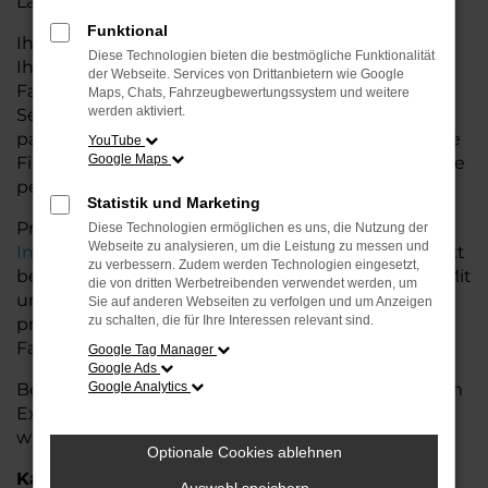
Land glänzt.
Funktional
Ihr VW Autohaus in der Nähe von Weyhe bietet
Diese Technologien bieten die bestmögliche Funktionalität
Ihnen neben einer breiten Auswahl an VW
der Webseite. Services von Drittanbietern wie Google
Fahrzeugen auch umfassende Beratung und
Maps, Chats, Fahrzeugbewertungssystem und weitere
werden aktiviert.
Service. Wir unterstützen Sie bei der Auswahl des
passenden Modells und bieten maßgeschneiderte
YouTube
Google Maps
Finanzierungslösungen sowie Leasingoptionen, die
perfekt zu Ihrem Budget und Bedarf passen.
Statistik und Marketing
Profitieren Sie von zusätzlichen Services wie
Diese Technologien ermöglichen es uns, die Nutzung der
Webseite zu analysieren, um die Leistung zu messen und
Inzahlungnahme
,
Wartung und Reparaturen
direkt
zu verbessern. Zudem werden Technologien eingesetzt,
bei Ihrem VW Autohaus in der Nähe von Weyhe. Mit
die von dritten Werbetreibenden verwendet werden, um
unserer großen Auswahl an Fahrzeugen und der
Sie auf anderen Webseiten zu verfolgen und um Anzeigen
zu schalten, die für Ihre Interessen relevant sind.
professionellen Beratung finden Sie bei uns das
Fahrzeug, das Ihre Ansprüche erfüllt.
Google Tag Manager
Google Ads
Besuchen Sie uns und lassen Sie sich von unserem
Google Analytics
Expertenteam beraten – der VW T7 Transporter
wartet auf Sie!
Optionale Cookies ablehnen
Kategorie