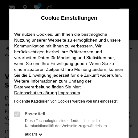
0
Zum
Hauptinhalt
Cookie Einstellungen
springen
Wir nutzen Cookies, um Ihnen die bestmögliche
Nutzung unserer Webseite zu ermöglichen und unsere
Kommunikation mit Ihnen zu verbessern. Wir
Startseite
Weyhe
VW
VW T7 Transporter Fahrzeuge bei Schmidt +
berücksichtigen hierbei Ihre Präferenzen und
Koch für Weyhe
verarbeiten Daten für Marketing und Statistiken nur,
wenn Sie uns Ihre Einwilligung geben. Wenn Sie zu
einem späteren Zeitpunkt Ihre Meinung ändern, können
VW T7 Transporter Fahrzeuge bei
Sie die Einwilligung jederzeit für die Zukunft widerrufen.
Weitere Informationen zum Umfang der
Schmidt + Koch für Weyhe
Datenverarbeitung finden Sie hier:
Datenschutzerklärung
Impressum
Der VW T7 Transporter ist die perfekte Wahl für alle
Folgende Kategorien von Cookies werden von uns eingesetzt:
in Weyhe, die ein zuverlässiges und modernes
Fahrzeug suchen. Ob für den täglichen Arbeitsweg,
Essentiell
Wochenendausflüge oder lange Reisen, der VW T7
Diese Technologien sind erforderlich, um die
Transporter bietet Komfort, Effizienz und modernes
Kernfunktionalität der Webseite zu gewährleisten.
Design, das sowohl in der Stadt als auch auf dem
audaris