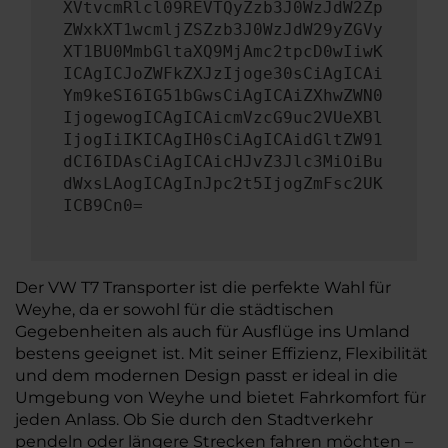
XVtvcmRlcl09REVTQyZzb3J0WzJdW2Zp
ZWxkXT1wcmljZSZzb3J0WzJdW29yZGVy
XT1BU0MmbGltaXQ9MjAmc2tpcD0wIiwK
ICAgICJoZWFkZXJzIjoge30sCiAgICAi
Ym9keSI6IG51bGwsCiAgICAiZXhwZWN0
IjogewogICAgICAicmVzcG9uc2VUeXBl
IjogIiIKICAgIH0sCiAgICAidGltZW91
dCI6IDAsCiAgICAicHJvZ3Jlc3MiOiBu
dWxsLAogICAgInJpc2t5IjogZmFsc2UK
ICB9Cn0=
Der VW T7 Transporter ist die perfekte Wahl für
Weyhe, da er sowohl für die städtischen
Gegebenheiten als auch für Ausflüge ins Umland
bestens geeignet ist. Mit seiner Effizienz, Flexibilität
und dem modernen Design passt er ideal in die
Umgebung von Weyhe und bietet Fahrkomfort für
jeden Anlass. Ob Sie durch den Stadtverkehr
pendeln oder längere Strecken fahren möchten –