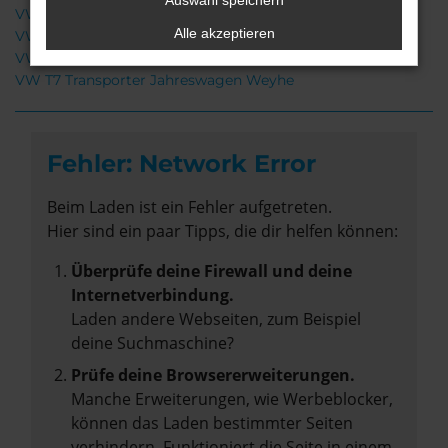
Auswahl speichern
VW T7 Transporter Gebrauchtwagen Weyhe
Alle akzeptieren
VW T7 Transporter Neuwagen Weyhe
VW T7 Transporter Weyhe
VW T7 Transporter Jahreswagen Weyhe
Fehler: Network Error
Beim Laden ist ein Fehler aufgetreten.
Hier sind ein paar Tipps, die dir helfen können:
Überprüfe deine Firewall und deine
Internetverbindung.
Laden andere Webseiten, zum Beispiel
deine Suchmaschine?
Prüfe deine Browsererweiterungen.
Manche Erweiterungen, wie Werbeblocker,
können das Laden bestimmter Seiten
verhindern. Funktioniert die Seite in einem