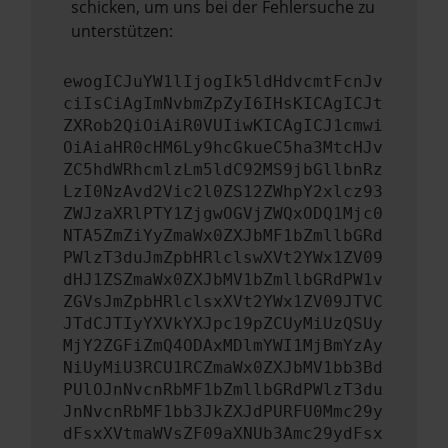
schicken, um uns bei der Fehlersuche zu
unterstützen:
ewogICJuYW1lIjogIk5ldHdvcmtFcnJv
ciIsCiAgImNvbmZpZyI6IHsKICAgICJt
ZXRob2QiOiAiR0VUIiwKICAgICJ1cmwi
OiAiaHR0cHM6Ly9hcGkueC5ha3MtcHJv
ZC5hdWRhcmlzLm5ldC92MS9jbGllbnRz
LzI0NzAvd2Vic2l0ZS12ZWhpY2xlcz93
ZWJzaXRlPTY1ZjgwOGVjZWQxODQ1Mjc0
NTA5ZmZiYyZmaWx0ZXJbMF1bZmllbGRd
PWlzT3duJmZpbHRlclswXVt2YWx1ZV09
dHJ1ZSZmaWx0ZXJbMV1bZmllbGRdPW1v
ZGVsJmZpbHRlclsxXVt2YWx1ZV09JTVC
JTdCJTIyYXVkYXJpc19pZCUyMiUzQSUy
MjY2ZGFiZmQ4ODAxMDlmYWI1MjBmYzAy
NiUyMiU3RCU1RCZmaWx0ZXJbMV1bb3Bd
PUlOJnNvcnRbMF1bZmllbGRdPWlzT3du
JnNvcnRbMF1bb3JkZXJdPURFU0Mmc29y
dFsxXVtmaWVsZF09aXNUb3Amc29ydFsx