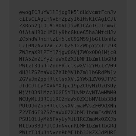
ewogICJuYW1lIjogIk5ldHdvcmtFcnJv
ciIsCiAgImNvbmZpZyI6IHsKICAgICJt
ZXRob2QiOiAiR0VUIiwKICAgICJ1cmwi
OiAiaHR0cHM6Ly9hcGkueC5ha3MtcHJv
ZC5hdWRhcmlzLm5ldC92MS9jbGllbnRz
LzI0NzAvd2Vic2l0ZS12ZWhpY2xlcz93
ZWJzaXRlPTY1ZjgwOGVjZWQxODQ1Mjc0
NTA5ZmZiYyZmaWx0ZXJbMF1bZmllbGRd
PWlzT3duJmZpbHRlclswXVt2YWx1ZV09
dHJ1ZSZmaWx0ZXJbMV1bZmllbGRdPW1v
ZGVsJmZpbHRlclsxXVt2YWx1ZV09JTVC
JTdCJTIyYXVkYXJpc19pZCUyMiUzQSUy
MjViODNlMzc3OGE5YTUyMzAyNTAwMWM0
NCUyMiU3RCU1RCZmaWx0ZXJbMV1bb3Bd
PUlOJmZpbHRlclsyXVtmaWVsZF09dXNh
Z2VTdGF0ZSZmaWx0ZXJbMl1bdmFsdWVd
PSU1QiUyMk5FVyUyMiU1RCZmaWx0ZXJb
Ml1bb3BdPUlOJnNvcnRbMF1bZmllbGRd
PWlzT3duJnNvcnRbMF1bb3JkZXJdPURF