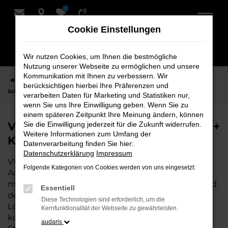
0
Zum
Hauptinhalt
Cookie Einstellungen
springen
Wir nutzen Cookies, um Ihnen die bestmögliche
Nutzung unserer Webseite zu ermöglichen und unsere
Kommunikation mit Ihnen zu verbessern. Wir
Startseite
Achim
VW
VW Caddy
VW Caddy Neuwagen bei
berücksichtigen hierbei Ihre Präferenzen und
Schmidt + Koch für Achim
verarbeiten Daten für Marketing und Statistiken nur,
wenn Sie uns Ihre Einwilligung geben. Wenn Sie zu
einem späteren Zeitpunkt Ihre Meinung ändern, können
VW Caddy Neuwagen bei Schmidt +
Sie die Einwilligung jederzeit für die Zukunft widerrufen.
Weitere Informationen zum Umfang der
Koch für Achim
Datenverarbeitung finden Sie hier:
Datenschutzerklärung
Impressum
VW Caddy ist die perfekte Wahl für alle, die für
Folgende Kategorien von Cookies werden von uns eingesetzt:
Achim einen Neuwagen suchen. Mit seiner
modernen Technik, seinem effizienten Antrieb und
Essentiell
dem stilvollen Design ist der Caddy die ideale
Diese Technologien sind erforderlich, um die
Lösung für jeden, der ein zuverlässiges und
Kernfunktionalität der Webseite zu gewährleisten.
komfortables Fahrzeug möchte. Egal, ob für den
audaris