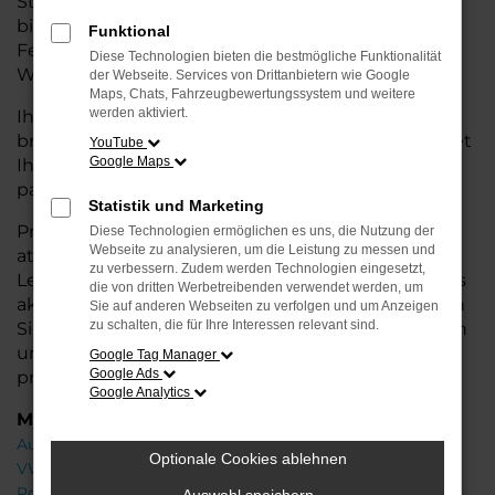
Stadtverkehr oder längere Fahrten – der Caddy
bietet Ihnen höchsten Fahrkomfort, innovative
Funktional
Features und eine herausragende
Diese Technologien bieten die bestmögliche Funktionalität
Wirtschaftlichkeit.
der Webseite. Services von Drittanbietern wie Google
Maps, Chats, Fahrzeugbewertungssystem und weitere
werden aktiviert.
Ihr VW Autohaus in Achim steht Ihnen mit einer
breiten Auswahl an Neuwagen zur Seite und bietet
YouTube
Google Maps
Ihnen umfassende
Beratung
, damit Sie das für Sie
passende Fahrzeug finden.
Statistik und Marketing
Profitieren Sie von zusätzlichen Services wie
Diese Technologien ermöglichen es uns, die Nutzung der
Webseite zu analysieren, um die Leistung zu messen und
attraktiven Finanzierungsmöglichkeiten,
zu verbessern. Zudem werden Technologien eingesetzt,
Leasingangeboten und der Inzahlungnahme Ihres
die von dritten Werbetreibenden verwendet werden, um
aktuellen Fahrzeugs. Besuchen Sie uns und lassen
Sie auf anderen Webseiten zu verfolgen und um Anzeigen
zu schalten, die für Ihre Interessen relevant sind.
Sie sich von unseren Experten beraten – wir freuen
uns, Ihnen den perfekten Neuwagen zu
Google Tag Manager
Google Ads
präsentieren!
Google Analytics
Marken
Audi
Optionale Cookies ablehnen
VW
Porsche