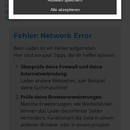
Auswahl speichern
Seat
Alle akzeptieren
Škoda
CUPRA
Fehler: Network Error
Beim Laden ist ein Fehler aufgetreten.
Hier sind ein paar Tipps, die dir helfen können:
Überprüfe deine Firewall und deine
Internetverbindung.
Laden andere Webseiten, zum Beispiel
deine Suchmaschine?
Prüfe deine Browsererweiterungen.
Manche Erweiterungen, wie Werbeblocker,
können das Laden bestimmter Seiten
verhindern. Funktioniert die Seite in einem
anderen Browser oder in einem privaten