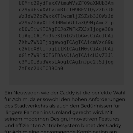
U0Mmc29ydFsxXVtmaWVsZF09aXNUb3Am
c29ydFsxXVtvcmRlcl09REVTQyZzb3J0
WzJdW2ZpZWxkXT1wcmljZSZzb3J0WzJd
W29yZGVyXT1BU0MmbGltaXQ9MjAmc2tp
cD0wIiwKICAgICJoZWFkZXJzIjoge30s
CiAgICAiYm9keSI6IG51bGwsCiAgICAi
ZXhwZWN0IjogewogICAgICAicmVzcG9u
c2VUeXBlIjogIiIKICAgIH0sCiAgICAi
dGltZW91dCI6IDAsCiAgICAicHJvZ3Jl
c3MiOiBudWxsLAogICAgInJpc2t5Ijog
ZmFsc2UKICB9Cn0=
Ein Neuwagen wie der Caddy ist die perfekte Wahl
für Achim, da er sowohl den hohen Anforderungen
des Stadtverkehrs als auch den Bedürfnissen für
längere Fahrten ins Umland gerecht wird. Mit
seinem modernen Design, innovativen Features
und effizienten Antriebssystem bietet der Caddy
für Achim eine hervorragende Kombination aus