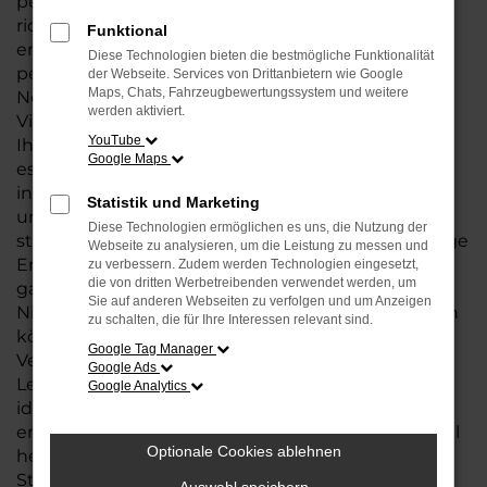
perfekten Audi Q8 suchen, sind Sie bei uns genau
richtig. Unsere große
Auswahl an Fahrzeugen
Funktional
ermöglicht es Ihnen, das Modell zu finden, das
Diese Technologien bieten die bestmögliche Funktionalität
perfekt zu Ihrem Lebensstil und Budget passt.
der Webseite. Services von Drittanbietern wie Google
Maps, Chats, Fahrzeugbewertungssystem und weitere
Neben dem Kauf Ihres Q8 bieten wir Ihnen eine
werden aktiviert.
Vielzahl zusätzlicher Services rund um Audi, die
YouTube
Ihnen den gesamten Prozess erleichtern. Egal, ob
Google Maps
es um flexible Finanzierungsmöglichkeiten,
individuelle Leasingangebote oder eine
Statistik und Marketing
umfassende
Wartung und Reparatur
geht – wir
Diese Technologien ermöglichen es uns, die Nutzung der
stehen Ihnen jederzeit zur Seite. Unsere langjährige
Webseite zu analysieren, um die Leistung zu messen und
Erfahrung und unser kompetentes Team
zu verbessern. Zudem werden Technologien eingesetzt,
die von dritten Werbetreibenden verwendet werden, um
garantieren Ihnen eine Betreuung auf höchstem
Sie auf anderen Webseiten zu verfolgen und um Anzeigen
Niveau, sodass Sie sich rundum gut betreut fühlen
zu schalten, die für Ihre Interessen relevant sind.
können.
Google Tag Manager
Vertrauen Sie auf unser Fachwissen und unsere
Google Ads
Leidenschaft für Audi und finden Sie mit uns das
Google Analytics
ideale Modell: Q8, das nicht nur Ihre Erwartungen
erfüllt, sondern Ihre Mobilität auf das nächste Level
Optionale Cookies ablehnen
hebt. Wir freuen uns darauf, Sie an einem unserer
Standorte in Bremen, Bremerhaven und