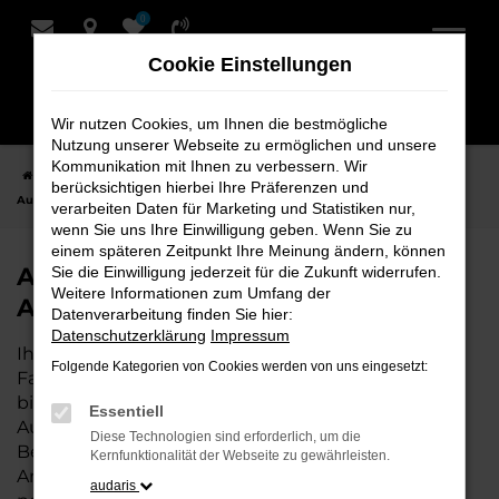
0
Zum
Hauptinhalt
Cookie Einstellungen
springen
Wir nutzen Cookies, um Ihnen die bestmögliche
Nutzung unserer Webseite zu ermöglichen und unsere
Kommunikation mit Ihnen zu verbessern. Wir
Startseite
Hersteller
Audi
Audi Q8 bei Schmidt + Koch - Ihr Audi
berücksichtigen hierbei Ihre Präferenzen und
Autohaus
verarbeiten Daten für Marketing und Statistiken nur,
wenn Sie uns Ihre Einwilligung geben. Wenn Sie zu
einem späteren Zeitpunkt Ihre Meinung ändern, können
Audi Q8 bei Schmidt + Koch - Ihr
Sie die Einwilligung jederzeit für die Zukunft widerrufen.
Weitere Informationen zum Umfang der
Audi Autohaus
Datenverarbeitung finden Sie hier:
Datenschutzerklärung
Impressum
Ihr Audi Autohaus – die perfekte Wahl für all Ihre
Folgende Kategorien von Cookies werden von uns eingesetzt:
Fahrzeugbedürfnisse. Als erfahrene Experten
bieten wir Ihnen nicht nur eine breite Auswahl an
Essentiell
Audi Fahrzeugen, sondern auch eine umfassende
Diese Technologien sind erforderlich, um die
Beratung, die individuell auf Ihre Wünsche und
Kernfunktionalität der Webseite zu gewährleisten.
Anforderungen abgestimmt ist. Wenn Sie den
audaris