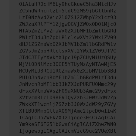
OiAiaHR0cHM6Ly9hcGkueC5ha3MtcHJv
ZC5hdWRhcmlzLm5ldC92MS9jbGllbnRz
LzI0NzAvd2Vic2l0ZS12ZWhpY2xlcz93
ZWJzaXRlPTY1ZjgwOGVjZWQxODQ1Mjc0
NTA5ZmZiYyZmaWx0ZXJbMF1bZmllbGRd
PWlzT3duJmZpbHRlclswXVt2YWx1ZV09
dHJ1ZSZmaWx0ZXJbMV1bZmllbGRdPW1v
ZGVsJmZpbHRlclsxXVt2YWx1ZV09JTVC
JTdCJTIyYXVkYXJpc19pZCUyMiUzQSUy
MjViODNlMzc3OGE5YTUyMzAyNTAwMjE5
MCUyMiU3RCU1RCZmaWx0ZXJbMV1bb3Bd
PUlOJnNvcnRbMF1bZmllbGRdPWlzT3du
JnNvcnRbMF1bb3JkZXJdPURFU0Mmc29y
dFsxXVtmaWVsZF09aXNUb3Amc29ydFsx
XVtvcmRlcl09REVTQyZzb3J0WzJdW2Zp
ZWxkXT1wcmljZSZzb3J0WzJdW29yZGVy
XT1BU0MmbGltaXQ9MjAmc2tpcD0wIiwK
ICAgICJoZWFkZXJzIjoge30sCiAgICAi
Ym9keSI6IG51bGwsCiAgICAiZXhwZWN0
IjogewogICAgICAicmVzcG9uc2VUeXBl