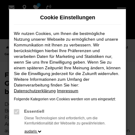
0
Zum
Hauptinhalt
Cookie Einstellungen
springen
Wir nutzen Cookies, um Ihnen die bestmögliche
Nutzung unserer Webseite zu ermöglichen und unsere
Kommunikation mit Ihnen zu verbessern. Wir
Startseite
Bremervörde
Audi
Audi A1
Finden Sie Ihren Audi A1
berücksichtigen hierbei Ihre Präferenzen und
Gebrauchtwagen für Bremervörde bei Schmidt + Koch
verarbeiten Daten für Marketing und Statistiken nur,
wenn Sie uns Ihre Einwilligung geben. Wenn Sie zu
einem späteren Zeitpunkt Ihre Meinung ändern, können
Finden Sie Ihren Audi A1
Sie die Einwilligung jederzeit für die Zukunft widerrufen.
Weitere Informationen zum Umfang der
Gebrauchtwagen für Bremervörde
Datenverarbeitung finden Sie hier:
bei Schmidt + Koch
Datenschutzerklärung
Impressum
Folgende Kategorien von Cookies werden von uns eingesetzt:
Der Audi A1 ist die perfekte Wahl für alle in
Bremervörde, die ein zuverlässiges und modernes
Essentiell
Fahrzeug suchen.
Mit seiner erstklassigen
Diese Technologien sind erforderlich, um die
Ausstattung, der niedrigen Laufleistung und der
Kernfunktionalität der Webseite zu gewährleisten.
ausgezeichneten Pflege ist dieser Gebrauchtwagen
audaris