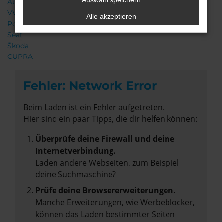
Auswahl speichern
Audi
VW
Alle akzeptieren
Porsche
Seat
Škoda
CUPRA
Fehler: Network Error
Beim Laden ist ein Fehler aufgetreten.
Hier sind ein paar Tipps, die dir helfen können:
Überprüfe deine Firewall und deine
Internetverbindung.
Laden andere Webseiten, zum Beispiel
deine Suchmaschine?
Prüfe deine Browsererweiterungen.
Manche Erweiterungen, wie Werbeblocker,
können das Laden bestimmter Seiten