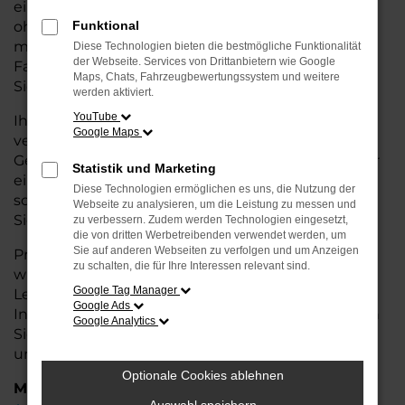
eine kostengünstige Alternative zum Neuwagen,
ohne auf Komfort und Qualität verzichten zu
Funktional
müssen. Ob im Stadtverkehr oder für längere
Diese Technologien bieten die bestmögliche Funktionalität
der Webseite. Services von Drittanbietern wie Google
Fahrten, der A1 überzeugt durch Fahrkomfort,
Maps, Chats, Fahrzeugbewertungssystem und weitere
Sicherheit und Wirtschaftlichkeit.
werden aktiviert.
YouTube
Ihr Audi Autohaus in Bremervörde ist Ihr
Google Maps
vertrauenswürdiger Partner, wenn es um
Gebrauchtwagen geht. Wir bieten Ihnen nicht nur
Statistik und Marketing
eine große Auswahl an geprüften Fahrzeugen,
Diese Technologien ermöglichen es uns, die Nutzung der
sondern auch eine fachkundige Beratung, damit
Webseite zu analysieren, um die Leistung zu messen und
Sie das für Sie passende Modell finden.
zu verbessern. Zudem werden Technologien eingesetzt,
die von dritten Werbetreibenden verwendet werden, um
Sie auf anderen Webseiten zu verfolgen und um Anzeigen
Profitieren Sie von unseren zusätzlichen
Services
zu schalten, die für Ihre Interessen relevant sind.
wie attraktiven Finanzierungsmöglichkeiten,
Google Tag Manager
Leasingangeboten und der bequemen
Google Ads
Inzahlungnahme Ihres alten Fahrzeugs. Besuchen
Google Analytics
Sie uns und überzeugen Sie sich von der Qualität
und dem Service, den wir Ihnen bieten!
Optionale Cookies ablehnen
Marken