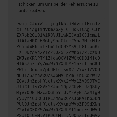
schicken, um uns bei der Fehlersuche zu
unterstützen:
ewogICJuYW1lIjogIk5ldHdvcmtFcnJv
ciIsCiAgImNvbmZpZyI6IHsKICAgICJt
ZXRob2QiOiAiR0VUIiwKICAgICJ1cmwi
OiAiaHR0cHM6Ly9hcGkueC5ha3MtcHJv
ZC5hdWRhcmlzLm5ldC92MS9jbGllbnRz
LzI0NzAvd2Vic2l0ZS12ZWhpY2xlcz93
ZWJzaXRlPTY1ZjgwOGVjZWQxODQ1Mjc0
NTA5ZmZiYyZmaWx0ZXJbMF1bZmllbGRd
PWlzT3duJmZpbHRlclswXVt2YWx1ZV09
dHJ1ZSZmaWx0ZXJbMV1bZmllbGRdPW1v
ZGVsJmZpbHRlclsxXVt2YWx1ZV09JTVC
JTdCJTIyYXVkYXJpc19pZCUyMiUzQSUy
MjViODNlMzc3OGE5YTUyMzAyNTAwMTg0
YyUyMiU3RCU1RCZmaWx0ZXJbMV1bb3Bd
PUlOJmZpbHRlclsyXVtmaWVsZF09dXNh
Z2VTdGF0ZSZmaWx0ZXJbMl1bdmFsdWVd
PSU1QiUyMlVTRUQlMjIlNUQmZmlsdGVy