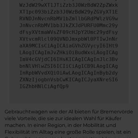
WzJdW29wXT1JTiZzb3J0WzBdW2ZpZWxk
XT1pc093biZzb3J0WzBdW29yZGVyXT1E
RVNDJnNvcnRbMV1bZmllbGRdPWlzVG9w
JnNvcnRbMV1bb3JkZXJdPURFU0Mmc29y
dFsyXVtmaWVsZF09cHJpY2Umc29ydFsy
XVtvcmRlcl09QVNDJmxpbWl0PTIwJnNr
aXA9MCIsCiAgICAiaGVhZGVycyI6IHt9
LAogICAgImJvZHkiOiBudWxsLAogICAg
ImV4cGVjdCI6IHsKICAgICAgInJlc3Bv
bnNlVHlwZSI6ICIiCiAgICB9LAogICAg
InRpbWVvdXQiOiAwLAogICAgInByb2dy
ZXNzIjogbnVsbCwKICAgICJyaXNreSI6
IGZhbHNlCiAgfQp9
Gebrauchtwagen wie der A1 bieten für Bremervörde
viele Vorteile, die sie zur idealen Wahl für Käufer
machen. In einer Region, in der Mobilität und
Flexibilität im Alltag eine große Rolle spielen, ist ein