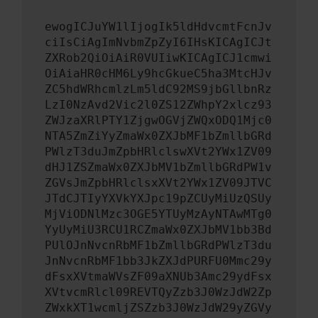
ewogICJuYW1lIjogIk5ldHdvcmtFcnJv
ciIsCiAgImNvbmZpZyI6IHsKICAgICJt
ZXRob2QiOiAiR0VUIiwKICAgICJ1cmwi
OiAiaHR0cHM6Ly9hcGkueC5ha3MtcHJv
ZC5hdWRhcmlzLm5ldC92MS9jbGllbnRz
LzI0NzAvd2Vic2l0ZS12ZWhpY2xlcz93
ZWJzaXRlPTY1ZjgwOGVjZWQxODQ1Mjc0
NTA5ZmZiYyZmaWx0ZXJbMF1bZmllbGRd
PWlzT3duJmZpbHRlclswXVt2YWx1ZV09
dHJ1ZSZmaWx0ZXJbMV1bZmllbGRdPW1v
ZGVsJmZpbHRlclsxXVt2YWx1ZV09JTVC
JTdCJTIyYXVkYXJpc19pZCUyMiUzQSUy
MjViODNlMzc3OGE5YTUyMzAyNTAwMTg0
YyUyMiU3RCU1RCZmaWx0ZXJbMV1bb3Bd
PUlOJnNvcnRbMF1bZmllbGRdPWlzT3du
JnNvcnRbMF1bb3JkZXJdPURFU0Mmc29y
dFsxXVtmaWVsZF09aXNUb3Amc29ydFsx
XVtvcmRlcl09REVTQyZzb3J0WzJdW2Zp
ZWxkXT1wcmljZSZzb3J0WzJdW29yZGVy