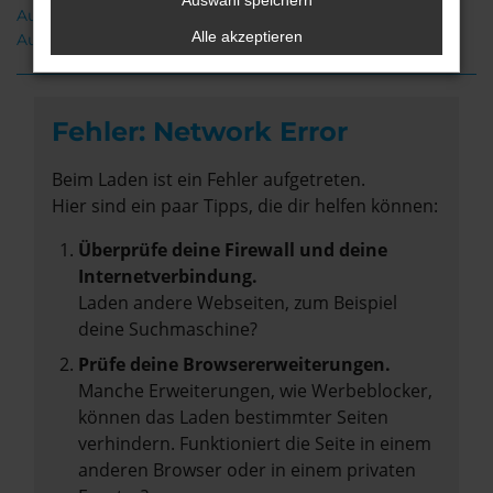
Auswahl speichern
Audi A1 Bremervörde
Alle akzeptieren
Audi A1 Neuwagen Bremervörde
Fehler: Network Error
Beim Laden ist ein Fehler aufgetreten.
Hier sind ein paar Tipps, die dir helfen können:
Überprüfe deine Firewall und deine
Internetverbindung.
Laden andere Webseiten, zum Beispiel
deine Suchmaschine?
Prüfe deine Browsererweiterungen.
Manche Erweiterungen, wie Werbeblocker,
können das Laden bestimmter Seiten
verhindern. Funktioniert die Seite in einem
anderen Browser oder in einem privaten