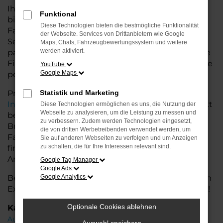
Ihr Audi Autohaus in der Nähe von Bremervörde
Funktional
bietet Ihnen neben einer breiten Auswahl an Audi
Diese Technologien bieten die bestmögliche Funktionalität
Fahrzeugen auch umfassende Beratung und
der Webseite. Services von Drittanbietern wie Google
Service. Wir unterstützen Sie bei der Auswahl des
Maps, Chats, Fahrzeugbewertungssystem und weitere
werden aktiviert.
passenden Modells und bieten maßgeschneiderte
Finanzierungslösungen sowie Leasingoptionen, die
YouTube
Google Maps
perfekt zu Ihrem Budget und Bedarf passen.
Profitieren Sie von zusätzlichen Services wie
Statistik und Marketing
Inzahlungnahme
,
Wartung und Reparaturen
direkt
Diese Technologien ermöglichen es uns, die Nutzung der
Webseite zu analysieren, um die Leistung zu messen und
bei Ihrem Audi Autohaus in der Nähe von
zu verbessern. Zudem werden Technologien eingesetzt,
Bremervörde. Mit unserer großen Auswahl an
die von dritten Werbetreibenden verwendet werden, um
Fahrzeugen und der professionellen Beratung
Sie auf anderen Webseiten zu verfolgen und um Anzeigen
zu schalten, die für Ihre Interessen relevant sind.
finden Sie bei uns das Fahrzeug, das Ihre
Ansprüche erfüllt.
Google Tag Manager
Google Ads
Besuchen Sie uns und lassen Sie sich von unserem
Google Analytics
Expertenteam beraten – der Audi A1 wartet auf Sie!
Optionale Cookies ablehnen
Kategorie
Audi A1 Gebrauchtwagen Bremervörde