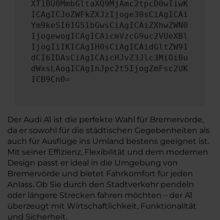
XT1BU0MmbGltaXQ9MjAmc2tpcD0wIiwK
ICAgICJoZWFkZXJzIjoge30sCiAgICAi
Ym9keSI6IG51bGwsCiAgICAiZXhwZWN0
IjogewogICAgICAicmVzcG9uc2VUeXBl
IjogIiIKICAgIH0sCiAgICAidGltZW91
dCI6IDAsCiAgICAicHJvZ3Jlc3MiOiBu
dWxsLAogICAgInJpc2t5IjogZmFsc2UK
ICB9Cn0=
Der Audi A1 ist die perfekte Wahl für Bremervörde,
da er sowohl für die städtischen Gegebenheiten als
auch für Ausflüge ins Umland bestens geeignet ist.
Mit seiner Effizienz, Flexibilität und dem modernen
Design passt er ideal in die Umgebung von
Bremervörde und bietet Fahrkomfort für jeden
Anlass. Ob Sie durch den Stadtverkehr pendeln
oder längere Strecken fahren möchten – der A1
überzeugt mit Wirtschaftlichkeit, Funktionalität
und Sicherheit.