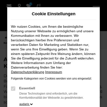
0
Zum
Hauptinhalt
Cookie Einstellungen
springen
Wir nutzen Cookies, um Ihnen die bestmögliche
Nutzung unserer Webseite zu ermöglichen und unsere
Kommunikation mit Ihnen zu verbessern. Wir
Startseite
Bremervörde
Audi
Audi A1 Fahrzeuge bei Schmidt +
berücksichtigen hierbei Ihre Präferenzen und
Koch für Bremervörde
verarbeiten Daten für Marketing und Statistiken nur,
wenn Sie uns Ihre Einwilligung geben. Wenn Sie zu
einem späteren Zeitpunkt Ihre Meinung ändern, können
Audi A1 Fahrzeuge bei Schmidt +
Sie die Einwilligung jederzeit für die Zukunft widerrufen.
Weitere Informationen zum Umfang der
Koch für Bremervörde
Datenverarbeitung finden Sie hier:
Datenschutzerklärung
Impressum
Der Audi A1 ist die perfekte Wahl für alle in
Folgende Kategorien von Cookies werden von uns eingesetzt:
Bremervörde, die ein zuverlässiges und modernes
Fahrzeug suchen. Ob für den täglichen Arbeitsweg,
Essentiell
Wochenendausflüge oder lange Reisen, der Audi A1
Diese Technologien sind erforderlich, um die
bietet Komfort, Effizienz und modernes Design, das
Kernfunktionalität der Webseite zu gewährleisten.
sowohl in der Stadt als auch auf dem Land glänzt.
audaris