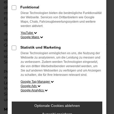
eine kostengünstige Alternative zum Neuwagen,
ohne auf Komfort und Qualität verzichten zu
Funktional
müssen. Ob im Stadtverkehr oder für längere
Diese Technologien bieten die bestmögliche Funktionalität
der Webseite. Services von Drittanbietern wie Google
Fahrten, der Caddy überzeugt durch Fahrkomfort,
Maps, Chats, Fahrzeugbewertungssystem und weitere
Sicherheit und Wirtschaftlichkeit.
werden aktiviert.
YouTube
Ihr VW Autohaus in Bremervörde ist Ihr
Google Maps
vertrauenswürdiger Partner, wenn es um
Gebrauchtwagen geht. Wir bieten Ihnen nicht nur
Statistik und Marketing
eine große Auswahl an geprüften Fahrzeugen,
Diese Technologien ermöglichen es uns, die Nutzung der
sondern auch eine fachkundige Beratung, damit
Webseite zu analysieren, um die Leistung zu messen und
Sie das für Sie passende Modell finden.
zu verbessern. Zudem werden Technologien eingesetzt,
die von dritten Werbetreibenden verwendet werden, um
Sie auf anderen Webseiten zu verfolgen und um Anzeigen
Profitieren Sie von unseren zusätzlichen
Services
zu schalten, die für Ihre Interessen relevant sind.
wie attraktiven Finanzierungsmöglichkeiten,
Google Tag Manager
Leasingangeboten und der bequemen
Google Ads
Inzahlungnahme Ihres alten Fahrzeugs. Besuchen
Google Analytics
Sie uns und überzeugen Sie sich von der Qualität
und dem Service, den wir Ihnen bieten!
Optionale Cookies ablehnen
Marken