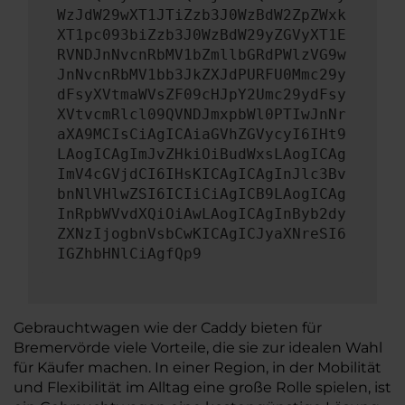
WzJdW29wXT1JTiZzb3J0WzBdW2ZpZWxk
XT1pc093biZzb3J0WzBdW29yZGVyXT1E
RVNDJnNvcnRbMV1bZmllbGRdPWlzVG9w
JnNvcnRbMV1bb3JkZXJdPURFU0Mmc29y
dFsyXVtmaWVsZF09cHJpY2Umc29ydFsy
XVtvcmRlcl09QVNDJmxpbWl0PTIwJnNr
aXA9MCIsCiAgICAiaGVhZGVycyI6IHt9
LAogICAgImJvZHkiOiBudWxsLAogICAg
ImV4cGVjdCI6IHsKICAgICAgInJlc3Bv
bnNlVHlwZSI6ICIiCiAgICB9LAogICAg
InRpbWVvdXQiOiAwLAogICAgInByb2dy
ZXNzIjogbnVsbCwKICAgICJyaXNreSI6
IGZhbHNlCiAgfQp9
Gebrauchtwagen wie der Caddy bieten für
Bremervörde viele Vorteile, die sie zur idealen Wahl
für Käufer machen. In einer Region, in der Mobilität
und Flexibilität im Alltag eine große Rolle spielen, ist