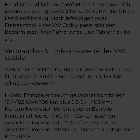
Handling und hohem Komfort macht er sowohl für
private als auch gewerbliche Nutzer attraktiv. Ob als
Familienfahrzeug, Stadtlieferwagen oder
Freizeitmobil – der VW Caddy passt sich den
Bedürfnissen ihrer Fahrerinnen und Fahrer flexibel
an.
Verbrauchs- & Emissionswerte des VW
Caddy
Verbrenner: Kraftstoffverbrauch (kombiniert): 7,1-5,2
l/100 km; CO
-Emissionen (kombiniert): 168-138
2
g/km; CO
-Klasse: F-E
2
Hybrid: Energieverbrauch gewichtet kombiniert:
19,4-18,3 kWh/100 km plus 0,5-0,4 l/100 km;
Kraftstoffverbrauch bei entladener Batterie
kombiniert: 6,6-6,1 l/100 km; CO
-Emissionen
2
gewichtet kombiniert: 12-10 g/km; CO
-Klasse
2
gewichtet kombiniert: B; CO
-Klasse bei entladener
2
Batterie: E