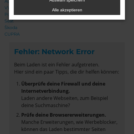
Auswahl speichern
Audi
VW
Alle akzeptieren
Porsche
Seat
Škoda
CUPRA
Fehler: Network Error
Beim Laden ist ein Fehler aufgetreten.
Hier sind ein paar Tipps, die dir helfen können:
Überprüfe deine Firewall und deine
Internetverbindung.
Laden andere Webseiten, zum Beispiel
deine Suchmaschine?
Prüfe deine Browsererweiterungen.
Manche Erweiterungen, wie Werbeblocker,
können das Laden bestimmter Seiten