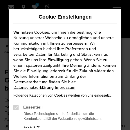
0
Zum
Hauptinhalt
Cookie Einstellungen
springen
Wir nutzen Cookies, um Ihnen die bestmögliche
Nutzung unserer Webseite zu ermöglichen und unsere
Kommunikation mit Ihnen zu verbessern. Wir
Startseite
Bremervörde
VW
VW Caddy
Finden Sie Ihren VW
berücksichtigen hierbei Ihre Präferenzen und
Caddy Gebrauchtwagen für Bremervörde bei Schmidt + Koch
verarbeiten Daten für Marketing und Statistiken nur,
wenn Sie uns Ihre Einwilligung geben. Wenn Sie zu
einem späteren Zeitpunkt Ihre Meinung ändern, können
Finden Sie Ihren VW Caddy
Sie die Einwilligung jederzeit für die Zukunft widerrufen.
Weitere Informationen zum Umfang der
Gebrauchtwagen für Bremervörde
Datenverarbeitung finden Sie hier:
bei Schmidt + Koch
Datenschutzerklärung
Impressum
Folgende Kategorien von Cookies werden von uns eingesetzt:
Der VW Caddy ist die perfekte Wahl für alle in
Bremervörde, die ein zuverlässiges und modernes
Essentiell
Fahrzeug suchen.
Mit seiner erstklassigen
Diese Technologien sind erforderlich, um die
Ausstattung, der niedrigen Laufleistung und der
Kernfunktionalität der Webseite zu gewährleisten.
ausgezeichneten Pflege ist dieser Gebrauchtwagen
audaris