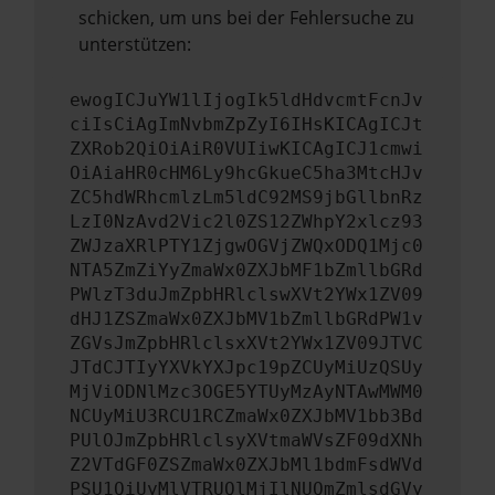
schicken, um uns bei der Fehlersuche zu
unterstützen:
ewogICJuYW1lIjogIk5ldHdvcmtFcnJv
ciIsCiAgImNvbmZpZyI6IHsKICAgICJt
ZXRob2QiOiAiR0VUIiwKICAgICJ1cmwi
OiAiaHR0cHM6Ly9hcGkueC5ha3MtcHJv
ZC5hdWRhcmlzLm5ldC92MS9jbGllbnRz
LzI0NzAvd2Vic2l0ZS12ZWhpY2xlcz93
ZWJzaXRlPTY1ZjgwOGVjZWQxODQ1Mjc0
NTA5ZmZiYyZmaWx0ZXJbMF1bZmllbGRd
PWlzT3duJmZpbHRlclswXVt2YWx1ZV09
dHJ1ZSZmaWx0ZXJbMV1bZmllbGRdPW1v
ZGVsJmZpbHRlclsxXVt2YWx1ZV09JTVC
JTdCJTIyYXVkYXJpc19pZCUyMiUzQSUy
MjViODNlMzc3OGE5YTUyMzAyNTAwMWM0
NCUyMiU3RCU1RCZmaWx0ZXJbMV1bb3Bd
PUlOJmZpbHRlclsyXVtmaWVsZF09dXNh
Z2VTdGF0ZSZmaWx0ZXJbMl1bdmFsdWVd
PSU1QiUyMlVTRUQlMjIlNUQmZmlsdGVy