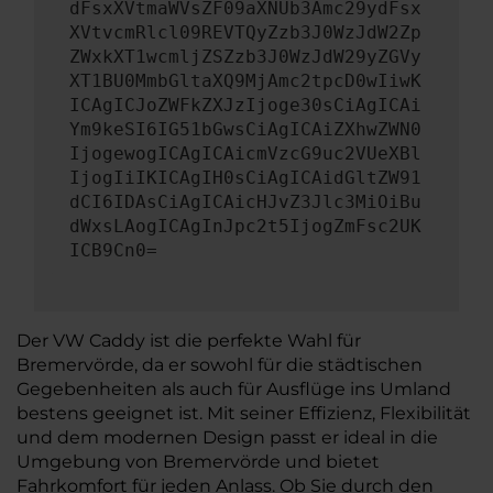
dFsxXVtmaWVsZF09aXNUb3Amc29ydFsx
XVtvcmRlcl09REVTQyZzb3J0WzJdW2Zp
ZWxkXT1wcmljZSZzb3J0WzJdW29yZGVy
XT1BU0MmbGltaXQ9MjAmc2tpcD0wIiwK
ICAgICJoZWFkZXJzIjoge30sCiAgICAi
Ym9keSI6IG51bGwsCiAgICAiZXhwZWN0
IjogewogICAgICAicmVzcG9uc2VUeXBl
IjogIiIKICAgIH0sCiAgICAidGltZW91
dCI6IDAsCiAgICAicHJvZ3Jlc3MiOiBu
dWxsLAogICAgInJpc2t5IjogZmFsc2UK
ICB9Cn0=
Der VW Caddy ist die perfekte Wahl für
Bremervörde, da er sowohl für die städtischen
Gegebenheiten als auch für Ausflüge ins Umland
bestens geeignet ist. Mit seiner Effizienz, Flexibilität
und dem modernen Design passt er ideal in die
Umgebung von Bremervörde und bietet
Fahrkomfort für jeden Anlass. Ob Sie durch den