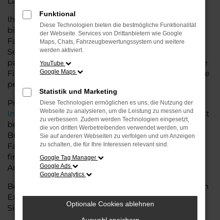
Land glänzt.
Funktional
Ihr VW Autohaus in der Nähe von Bremervörde
Diese Technologien bieten die bestmögliche Funktionalität
bietet Ihnen neben einer breiten Auswahl an VW
der Webseite. Services von Drittanbietern wie Google
Fahrzeugen auch umfassende Beratung und
Maps, Chats, Fahrzeugbewertungssystem und weitere
werden aktiviert.
Service. Wir unterstützen Sie bei der Auswahl des
passenden Modells und bieten maßgeschneiderte
YouTube
Google Maps
Finanzierungslösungen sowie Leasingoptionen, die
perfekt zu Ihrem Budget und Bedarf passen.
Statistik und Marketing
Profitieren Sie von zusätzlichen Services wie
Diese Technologien ermöglichen es uns, die Nutzung der
Webseite zu analysieren, um die Leistung zu messen und
Inzahlungnahme
,
Wartung und Reparaturen
direkt
zu verbessern. Zudem werden Technologien eingesetzt,
bei Ihrem VW Autohaus in der Nähe von
die von dritten Werbetreibenden verwendet werden, um
Bremervörde. Mit unserer großen Auswahl an
Sie auf anderen Webseiten zu verfolgen und um Anzeigen
zu schalten, die für Ihre Interessen relevant sind.
Fahrzeugen und der professionellen Beratung
finden Sie bei uns das Fahrzeug, das Ihre
Google Tag Manager
Google Ads
Ansprüche erfüllt.
Google Analytics
Besuchen Sie uns und lassen Sie sich von unserem
Expertenteam beraten – der VW Caddy wartet auf
Optionale Cookies ablehnen
Sie!