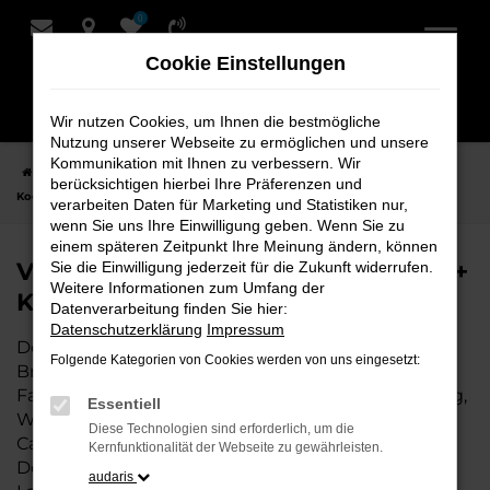
0
Zum
Hauptinhalt
Cookie Einstellungen
springen
Wir nutzen Cookies, um Ihnen die bestmögliche
Nutzung unserer Webseite zu ermöglichen und unsere
Kommunikation mit Ihnen zu verbessern. Wir
Startseite
Bremervörde
VW
VW Caddy Fahrzeuge bei Schmidt +
berücksichtigen hierbei Ihre Präferenzen und
Koch für Bremervörde
verarbeiten Daten für Marketing und Statistiken nur,
wenn Sie uns Ihre Einwilligung geben. Wenn Sie zu
einem späteren Zeitpunkt Ihre Meinung ändern, können
VW Caddy Fahrzeuge bei Schmidt +
Sie die Einwilligung jederzeit für die Zukunft widerrufen.
Weitere Informationen zum Umfang der
Koch für Bremervörde
Datenverarbeitung finden Sie hier:
Datenschutzerklärung
Impressum
Der VW Caddy ist die perfekte Wahl für alle in
Folgende Kategorien von Cookies werden von uns eingesetzt:
Bremervörde, die ein zuverlässiges und modernes
Fahrzeug suchen. Ob für den täglichen Arbeitsweg,
Essentiell
Wochenendausflüge oder lange Reisen, der VW
Diese Technologien sind erforderlich, um die
Caddy bietet Komfort, Effizienz und modernes
Kernfunktionalität der Webseite zu gewährleisten.
Design, das sowohl in der Stadt als auch auf dem
audaris