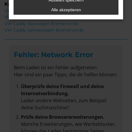
Auswahl speichern
Kategorie
Alle akzeptieren
VW Caddy Bremervörde
VW Caddy Gebrauchtwagen Bremervörde
VW Caddy Neuwagen Bremervörde
VW Caddy Jahreswagen Bremervörde
Fehler: Network Error
Beim Laden ist ein Fehler aufgetreten.
Hier sind ein paar Tipps, die dir helfen können:
Überprüfe deine Firewall und deine
Internetverbindung.
Laden andere Webseiten, zum Beispiel
deine Suchmaschine?
Prüfe deine Browsererweiterungen.
Manche Erweiterungen, wie Werbeblocker,
können das Laden bestimmter Seiten