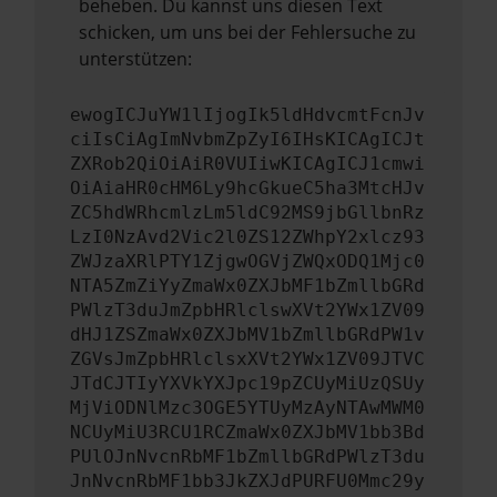
beheben. Du kannst uns diesen Text
schicken, um uns bei der Fehlersuche zu
unterstützen:
ewogICJuYW1lIjogIk5ldHdvcmtFcnJv
ciIsCiAgImNvbmZpZyI6IHsKICAgICJt
ZXRob2QiOiAiR0VUIiwKICAgICJ1cmwi
OiAiaHR0cHM6Ly9hcGkueC5ha3MtcHJv
ZC5hdWRhcmlzLm5ldC92MS9jbGllbnRz
LzI0NzAvd2Vic2l0ZS12ZWhpY2xlcz93
ZWJzaXRlPTY1ZjgwOGVjZWQxODQ1Mjc0
NTA5ZmZiYyZmaWx0ZXJbMF1bZmllbGRd
PWlzT3duJmZpbHRlclswXVt2YWx1ZV09
dHJ1ZSZmaWx0ZXJbMV1bZmllbGRdPW1v
ZGVsJmZpbHRlclsxXVt2YWx1ZV09JTVC
JTdCJTIyYXVkYXJpc19pZCUyMiUzQSUy
MjViODNlMzc3OGE5YTUyMzAyNTAwMWM0
NCUyMiU3RCU1RCZmaWx0ZXJbMV1bb3Bd
PUlOJnNvcnRbMF1bZmllbGRdPWlzT3du
JnNvcnRbMF1bb3JkZXJdPURFU0Mmc29y