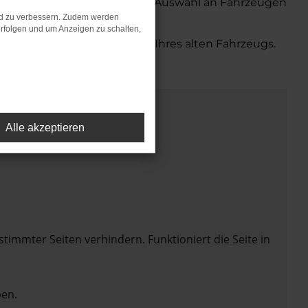
Wir bieten Ihnen eine große Auswahl an Fahrzeugen
nd zu verbessern. Zudem werden
rfolgen und um Anzeigen zu schalten,
bequemen Inzahlungnahme Ihres alten Fahrzeugs.
Alle akzeptieren
mmter Seiten verhindern. Funktioniert die Seite in
en.