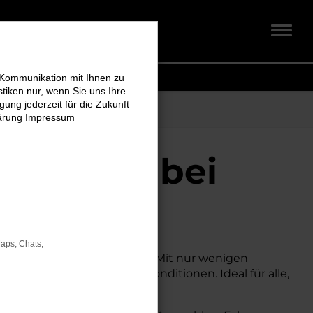
 Kommunikation mit Ihnen zu
stiken nur, wenn Sie uns Ihre
ung jederzeit für die Zukunft
ärung
Impressum
ervörde bei
Maps, Chats,
em attraktiven Preis suchen. Mit nur wenigen
r zu deutlich besseren Konditionen. Ideal für alle,