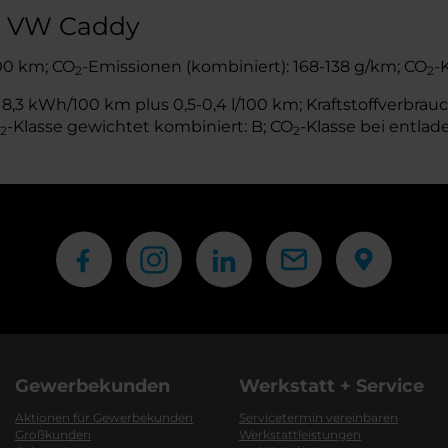
es VW Caddy
100 km; CO
-Emissionen (kombiniert): 168-138 g/km; CO
-
2
2
,3 kWh/100 km plus 0,5-0,4 l/100 km; Kraftstoffverbrauch
-Klasse gewichtet kombiniert: B; CO
-Klasse bei entlad
2
2
Gewerbekunden
Werkstatt + Service
Aktionen für Gewerbekunden
Servicetermin vereinbaren
Großkunden
Werkstattleistungen