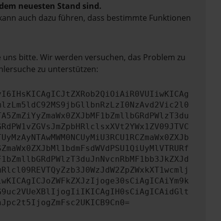
f dem neuesten Stand sind.
rn kann auch dazu führen, dass bestimmte Funktionen
e uns bitte. Wir werden versuchen, das Problem zu
hlersuche zu unterstützen:
yI6IHsKICAgICJtZXRob2QiOiAiR0VUIiwKICAg
mlzLm5ldC92MS9jbGllbnRzLzI0NzAvd2Vic2l0
TA5ZmZiYyZmaWx0ZXJbMF1bZmllbGRdPWlzT3du
GRdPW1vZGVsJmZpbHRlclsxXVt2YWx1ZV09JTVC
TUyMzAyNTAwMWM0NCUyMiU3RCU1RCZmaWx0ZXJb
SZmaWx0ZXJbMl1bdmFsdWVdPSU1QiUyMlVTRURf
F1bZmllbGRdPWlzT3duJnNvcnRbMF1bb3JkZXJd
mRlcl09REVTQyZzb3J0WzJdW2ZpZWxkXT1wcmlj
iwKICAgICJoZWFkZXJzIjoge30sCiAgICAiYm9k
G9uc2VUeXBlIjogIiIKICAgIH0sCiAgICAidGlt
nJpc2t5IjogZmFsc2UKICB9Cn0=