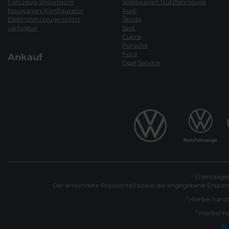
Fahrzeug-Showroom
Volkswagen Nutzfahrzeuge
Neuwagen-Konfigurator
Audi
Elektrofahrzeuge sofort
Škoda
verfügbar
Seat
Cupra
Porsche
Ford
Ankauf
Opel Service
Ehemaliger 
1
Der errechnete Preisvorteil sowie die angegebene Erspar
2
Hierbei hande
3
Hierbei h