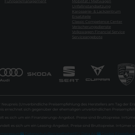
Fuhrparkmanagement
Mobilität / Mietwagen
Unfallinstandsetzung
Karosserie- & Lackzentrum
Ersatzteile
Classic Competence Center
Verischerungsdienste
Volkswagen Financial Service
Serviceangebote
Neupreis (Unverbindliche Preisempfehlung des Herstellers am Tag der Ers
nis errechnet sich gegenüber der ehemaligen unverbindlichen Preisempfehl
lt es sich um ein Finanzierungs-Angebot. Preise sind Bruttopreise. Irrtüm
andelt es sich um ein Leasing-Angebot. Preise sind Bruttopreise. Irrtümer 
Impressum
Datenschutz
Barrierefreiheit
EU Data Act
Cookie Einstellun