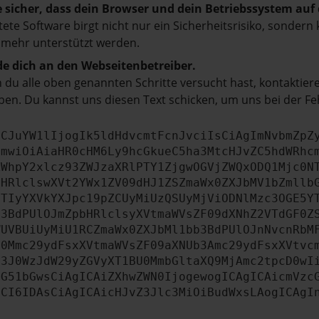
e sicher, dass dein Browser und dein Betriebssystem au
tete Software birgt nicht nur ein Sicherheitsrisiko, sonde
 mehr unterstützt werden.
e dich an den Webseitenbetreiber.
du alle oben genannten Schritte versucht hast, kontaktier
en. Du kannst uns diesen Text schicken, um uns bei der Fe
ICJuYW1lIjogIk5ldHdvcmtFcnJvciIsCiAgImNvbmZpZ
cmwiOiAiaHR0cHM6Ly9hcGkueC5ha3MtcHJvZC5hdWRhc
ZWhpY2xlcz93ZWJzaXRlPTY1ZjgwOGVjZWQxODQ1Mjc0N
bHRlclswXVt2YWx1ZV09dHJ1ZSZmaWx0ZXJbMV1bZmllb
JTIyYXVkYXJpc19pZCUyMiUzQSUyMjViODNlMzc3OGE5Y
b3BdPUlOJmZpbHRlclsyXVtmaWVsZF09dXNhZ2VTdGF0Z
WUVBUiUyMiU1RCZmaWx0ZXJbMl1bb3BdPUlOJnNvcnRbM
U0Mmc29ydFsxXVtmaWVsZF09aXNUb3Amc29ydFsxXVtvc
b3J0WzJdW29yZGVyXT1BU0MmbGltaXQ9MjAmc2tpcD0wI
IG51bGwsCiAgICAiZXhwZWN0IjogewogICAgICAicmVzc
dCI6IDAsCiAgICAicHJvZ3Jlc3MiOiBudWxsLAogICAgI