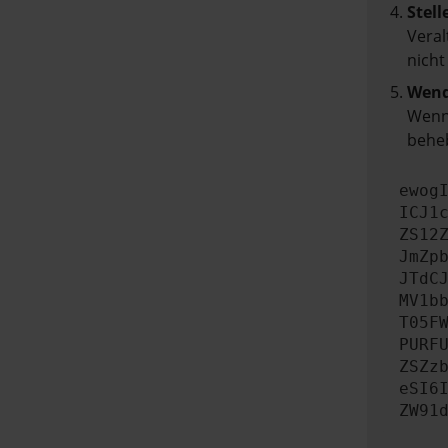
Stell
Veral
nicht
Wend
Wenn 
beheb
ewog
ICJ1
ZS12
JmZp
JTdC
MV1b
T05F
PURF
ZSZz
eSI6
ZW91