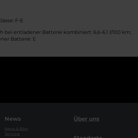
Klasse: F-E
 bei entladener Batterie kombiniert: 6,6-6,1 l/100 km;
ener Batterie: E
News
Über uns
News & Blog
Termine