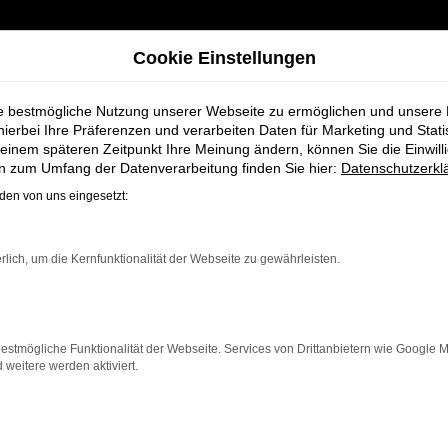
Cookie Einstellungen
ie bestmögliche Nutzung unserer Webseite zu ermöglichen und unsere
hierbei Ihre Präferenzen und verarbeiten Daten für Marketing und Stati
einem späteren Zeitpunkt Ihre Meinung ändern, können Sie die Einwillig
 Bremervörde bei Schmidt + Koch
en zum Umfang der Datenverarbeitung finden Sie hier:
Datenschutzerkl
en von uns eingesetzt:
swagen für Brem
rlich, um die Kernfunktionalität der Webseite zu gewährleisten.
estmögliche Funktionalität der Webseite. Services von Drittanbietern wie Google 
eitere werden aktiviert.
, die für Bremervörde ein nahezu neues Fahrzeug zu ein
et dieser Jahreswagen die Vorteile eines Neuwagens, abe
en Preis möchten.