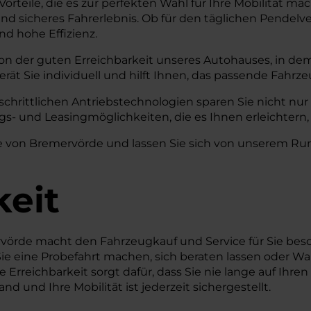
orteile, die es zur perfekten Wahl für Ihre Mobilität m
nd sicheres Fahrerlebnis. Ob für den täglichen Pendelve
nd hohe Effizienz.
on der guten Erreichbarkeit unseres Autohauses, in dem
t Sie individuell und hilft Ihnen, das passende Fahrzeu
tschrittlichen Antriebstechnologien sparen Sie nicht nu
s- und Leasingmöglichkeiten, die es Ihnen erleichtern, 
he von Bremervörde und lassen Sie sich von unserem Ru
keit
rvörde macht den Fahrzeugkauf und Service für Sie be
ob Sie eine Probefahrt machen, sich beraten lassen ode
e Erreichbarkeit sorgt dafür, dass Sie nie lange auf Ihr
 und Ihre Mobilität ist jederzeit sichergestellt.