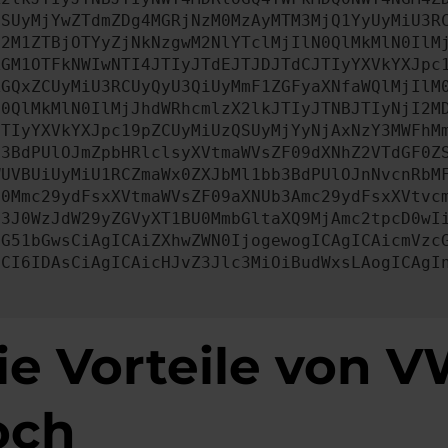
QSUyMjYwZTdmZDg4MGRjNzM0MzAyMTM3MjQ1YyUyMiU3R
M2M1ZTBjOTYyZjNkNzgwM2NlYTclMjIlN0QlMkMlN0IlM
ZGM1OTFkNWIwNTI4JTIyJTdEJTJDJTdCJTIyYXVkYXJpc
ZGQxZCUyMiU3RCUyQyU3QiUyMmF1ZGFyaXNfaWQlMjIlM
N0QlMkMlN0IlMjJhdWRhcmlzX2lkJTIyJTNBJTIyNjI2M
JTIyYXVkYXJpc19pZCUyMiUzQSUyMjYyNjAxNzY3MWFhM
b3BdPUlOJmZpbHRlclsyXVtmaWVsZF09dXNhZ2VTdGF0Z
WUVBUiUyMiU1RCZmaWx0ZXJbMl1bb3BdPUlOJnNvcnRbM
U0Mmc29ydFsxXVtmaWVsZF09aXNUb3Amc29ydFsxXVtvc
b3J0WzJdW29yZGVyXT1BU0MmbGltaXQ9MjAmc2tpcD0wI
IG51bGwsCiAgICAiZXhwZWN0IjogewogICAgICAicmVzc
dCI6IDAsCiAgICAicHJvZ3Jlc3MiOiBudWxsLAogICAgI
ie Vorteile von
och