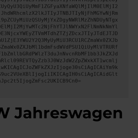
CUyQyU3QiUyMmF1ZGFyaXNfaWQlMjIlM0ElMjI2
jJhdWRhcmlzX2lkJTIyJTNBJTIyNjFhMGYwNjRm
19pZCUyMiUzQSUyMjYxZDgyNWRlMzZhNDUyNTgx
0ElMjI2MjYwMTc2NjFhYTJlNWYxN2FlNmNkNmYl
DE3NjcxYWEyZTVmMTdhZTZjZDcxJTIyJTdEJTJD
mU1ZjE3YWU2Y2Q3MyUyMiU3RCU1RCZmaWx0ZXJb
SZmaWx0ZXJbMl1bdmFsdWVdPSU1QiUyMlVTRURf
F1bZmllbGRdPWlzT3duJnNvcnRbMF1bb3JkZXJd
mRlcl09REVTQyZzb3J0WzJdW2ZpZWxkXT1wcmlj
iwKICAgICJoZWFkZXJzIjoge30sCiAgICAiYm9k
G9uc2VUeXBlIjogIiIKICAgIH0sCiAgICAidGlt
nJpc2t5IjogZmFsc2UKICB9Cn0=
 VW Jahreswagen