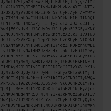
iUyMmF1ZGFyaXNfaWQlMjIlM0ElMjI1YjgzZTM3
mlzX2lkJTIyJTNBJTIyNWI4M2UzNzc4YTlhNTIz
iUzQSUyMjViODNlMzc3OGE5YTUyMzAyNTAwMWM0
jgzZTM3NzhhOWE1MjMwMjUwMDFkNjMlMjIlN0Ql
TlhNTIzMDI1MDAxZjFlJTIyJTdEJTJDJTdCJTIy
TAwMjE0YyUyMiU3RCUyQyU3QiUyMmF1ZGFyaXNf
jIlN0QlMkMlN0IlMjJhdWRhcmlzX2lkJTIyJTNB
TdCJTIyYXVkYXJpc19pZCUyMiUzQSUyMjViODNl
GFyaXNfaWQlMjIlM0ElMjI1YjgzZTM3NzhhOWE1
TIyJTNBJTIyNWI4M2UzNzc4YTlhNTIzMDI1MDAy
jViODNlMzc3OGE5YTUyMzAyNTAwMjM3YSUyMiU3
zhhOWE1MjMwMjUwMDIzN2IlMjIlN0QlMkMlN0Il
DI1MDAyM2JlJTIyJTdEJTJDJTdCJTIyYXVkYXJp
yUyMiU3RCUyQyU3QiUyMmF1ZGFyaXNfaWQlMjIl
kMlN0IlMjJhdWRhcmlzX2lkJTIyJTNBJTIyNWQ4
XVkYXJpc19pZCUyMiUzQSUyMjVkODQ4N2Q1Yjkz
WQlMjIlM0ElMjI1ZDg0ODdmOWI5M2U1NjMyZjcx
TIyNWQ4NDg4NmRiOTNlNTY1NWJkNmUzZGM2JTIy
WUwYjkzZTU2MGZmNjZlYzJiNCUyMiU3RCUyQyU3
jJkYmQyYmE2NDklMjIlN0QlMkMlN0IlMjJhdWRh
DQyJTIyJTdEJTJDJTdCJTIyYXVkYXJpc19pZCUy