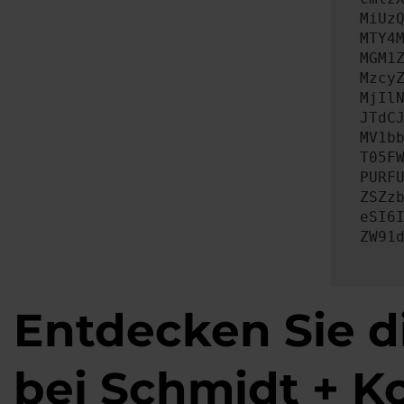
MiUz
MTY4
MGM1
Mzcy
MjIl
JTdC
MV1b
T05F
PURF
ZSZz
eSI6
ZW91
Entdecken Sie d
bei Schmidt + K