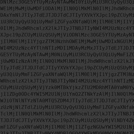
ODNlMzc3OGE5YTUyMzAyNTAwMWI0YiUyMiU3RCUyQyU3Q
OWE1MjMwMjUwMDFiODAlMjIlN0QlMkMlN0IlMjJhdWRhc
MDAxYmNlJTIyJTdEJTJDJTdCJTIyYXVkYXJpc19pZCUyM
MiU3RCUyQyU3QiUyMmF1ZGFyaXNfaWQlMjIlM0ElMjI1Y
N0IlMjJhdWRhcmlzX2lkJTIyJTNBJTIyNWI4M2UzNzc4Y
YXJpc19pZCUyMiUzQSUyMjViODNlMzc3OGE5YTUyMzAyN
MjIlM0ElMjI1YjgzZTM3NzhhOWE1MjMwMjUwMDIxNGUlM
NWI4M2UzNzc4YTlhNTIzMDI1MDAyMzMxJTIyJTdEJTJDJ
OGE5YTUyMzAyNTAwMjM0NiUyMiU3RCUyQyU3QiUyMmF1Z
MjUwMDIzNzAlMjIlN0QlMkMlN0IlMjJhdWRhcmlzX2lkJ
JTIyJTdEJTJDJTdCJTIyYXVkYXJpc19pZCUyMiUzQSUyM
QyU3QiUyMmF1ZGFyaXNfaWQlMjIlM0ElMjI1YjgzZTM3N
dWRhcmlzX2lkJTIyJTNBJTIyNWI4M2UzNzc4YTlhNTIzM
ZCUyMiUzQSUyMjVjYzk0MTBkYjkzZTU2MDRhMTA0YmM0Y
MjI1ZDg0ODc4YWI5M2U1NjU1YmQ2ZTNkYzAlMjIlN0QlM
YWJiOTNlNTYzNTA0MTQ5ZDM4JTIyJTdEJTJDJTdCJTIyY
MzUzNjNlZTdlZiUyMiU3RCUyQyU3QiUyMmF1ZGFyaXNfa
YTclMjIlN0QlMkMlN0IlMjJhdWRhcmlzX2lkJTIyJTNBJ
JTJDJTdCJTIyYXVkYXJpc19pZCUyMiUzQSUyMjVlNDY4Z
MmF1ZGFyaXNfaWQlMjIlM0ElMjI1ZTgzNGUwYWI5M2U1N
X2lkJTIyJTNBJTIyNWY4MDRlOGQ4YWFkMDQ0NWY4NGM4Z