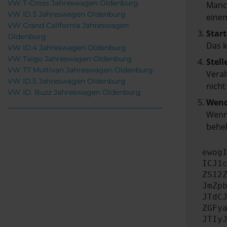
VW T-Cross Jahreswagen Oldenburg
Manch
VW ID.3 Jahreswagen Oldenburg
einem
VW Grand California Jahreswagen
Start
Oldenburg
Das 
VW ID.4 Jahreswagen Oldenburg
VW Taigo Jahreswagen Oldenburg
Stell
VW T7 Multivan Jahreswagen Oldenburg
Veral
VW ID.5 Jahreswagen Oldenburg
nicht
VW ID. Buzz Jahreswagen Oldenburg
Wend
Wenn 
beheb
ewog
ICJ1
ZS12
JmZp
JTdC
ZGFy
JTIy