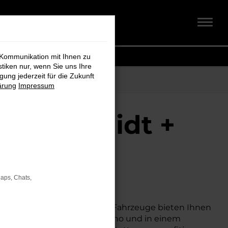
 Kommunikation mit Ihnen zu
stiken nur, wenn Sie uns Ihre
ung jederzeit für die Zukunft
ärung
Impressum
ei Schmidt +
Maps, Chats,
raktiven Preis suchen. Diese Fahrzeuge bieten Ihnen
nigen Kilometern auf dem Tacho und in einem