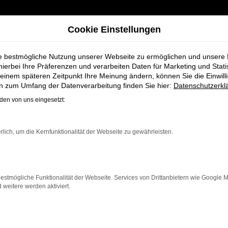
Cookie Einstellungen
ie bestmögliche Nutzung unserer Webseite zu ermöglichen und unsere
hierbei Ihre Präferenzen und verarbeiten Daten für Marketing und Stati
einem späteren Zeitpunkt Ihre Meinung ändern, können Sie die Einwillig
t + Koch
en zum Umfang der Datenverarbeitung finden Sie hier:
Datenschutzerkl
en von uns eingesetzt:
 für Oldenburg b
rlich, um die Kernfunktionalität der Webseite zu gewährleisten.
estmögliche Funktionalität der Webseite. Services von Drittanbietern wie Google 
eitere werden aktiviert.
rg
ie in Oldenburg ein nahezu neues Fahrzeug zu einem att
edoch zu deutlich günstigeren Konditionen. Mit nur we