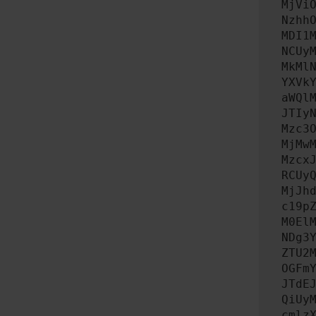
MjVi
Nzhh
MDI1
NCUy
MkMl
YXVk
aWQl
JTIy
Mzc3
MjMw
Mzcx
RCUy
MjJh
c19p
M0El
NDg3
ZTU2
OGFm
JTdE
QiUy
cmlz