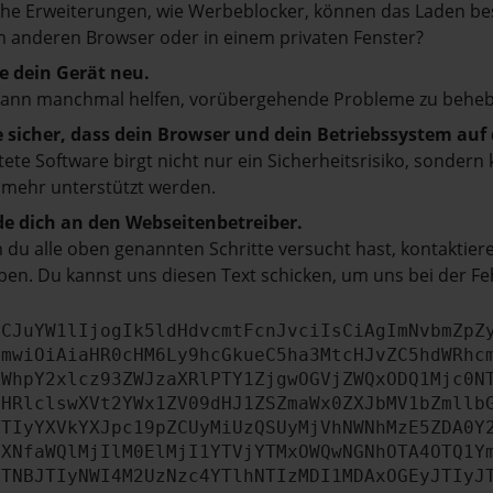
e Erweiterungen, wie Werbeblocker, können das Laden besti
 anderen Browser oder in einem privaten Fenster?
e dein Gerät neu.
kann manchmal helfen, vorübergehende Probleme zu beheb
e sicher, dass dein Browser und dein Betriebssystem au
tete Software birgt nicht nur ein Sicherheitsrisiko, sonde
 mehr unterstützt werden.
e dich an den Webseitenbetreiber.
du alle oben genannten Schritte versucht hast, kontaktier
en. Du kannst uns diesen Text schicken, um uns bei der Fe
ICJuYW1lIjogIk5ldHdvcmtFcnJvciIsCiAgImNvbmZpZ
cmwiOiAiaHR0cHM6Ly9hcGkueC5ha3MtcHJvZC5hdWRhc
ZWhpY2xlcz93ZWJzaXRlPTY1ZjgwOGVjZWQxODQ1Mjc0N
bHRlclswXVt2YWx1ZV09dHJ1ZSZmaWx0ZXJbMV1bZmllb
JTIyYXVkYXJpc19pZCUyMiUzQSUyMjVhNWNhMzE5ZDA0Y
aXNfaWQlMjIlM0ElMjI1YTVjYTMxOWQwNGNhOTA4OTQ1Y
JTNBJTIyNWI4M2UzNzc4YTlhNTIzMDI1MDAxOGEyJTIyJ