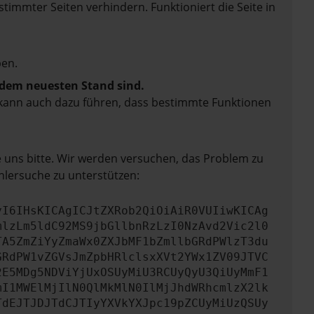
mmter Seiten verhindern. Funktioniert die Seite in
en.
f dem neuesten Stand sind.
rn kann auch dazu führen, dass bestimmte Funktionen
e uns bitte. Wir werden versuchen, das Problem zu
hlersuche zu unterstützen:
yI6IHsKICAgICJtZXRob2QiOiAiR0VUIiwKICAg
mlzLm5ldC92MS9jbGllbnRzLzI0NzAvd2Vic2l0
TA5ZmZiYyZmaWx0ZXJbMF1bZmllbGRdPWlzT3du
GRdPW1vZGVsJmZpbHRlclsxXVt2YWx1ZV09JTVC
2E5MDg5NDViYjUxOSUyMiU3RCUyQyU3QiUyMmF1
mI1MWElMjIlN0QlMkMlN0IlMjJhdWRhcmlzX2lk
TdEJTJDJTdCJTIyYXVkYXJpc19pZCUyMiUzQSUy