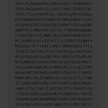
dHJ1ZSZmaWx0ZXJbMV1bZmllbGRdPW1v
ZGVsJmZpbHRlclsxXVt2YWx1ZV09JTVC
JTdCJTIyYXVkYXJpc19pZCUyMiUzQSUy
MjVhNWNhMzE5ZDA0Y2E5MDg5NDViYjUx
OSUyMiU3RCUyQyU3QiUyMmF1ZGFyaXNf
aWQlMjIlM0ElMjI1YTVjYTMxOWQwNGNh
OTA4OTQ1YmI1MWElMjIlN0QlMkMlN0Il
MjJhdWRhcmlzX2lkJTIyJTNBJTIyNWI4
M2UzNzc4YTlhNTIzMDI1MDAxOGEyJTIy
JTdEJTJDJTdCJTIyYXVkYXJpc19pZCUy
MiUzQSUyMjViODNlMzc3OGE5YTUyMzAy
NTAwMWI0YiUyMiU3RCUyQyU3QiUyMmF1
ZGFyaXNfaWQlMjIlM0ElMjI1YjgzZTM3
NzhhOWE1MjMwMjUwMDFiODAlMjIlN0Ql
MkMlN0IlMjJhdWRhcmlzX2lkJTIyJTNB
JTIyNWI4M2UzNzc4YTlhNTIzMDI1MDAx
YmNlJTIyJTdEJTJDJTdCJTIyYXVkYXJp
c19pZCUyMiUzQSUyMjViODNlMzc3OGE5
YTUyMzAyNTAwMWM0NCUyMiU3RCUyQyU3
QiUyMmF1ZGFyaXNfaWQlMjIlM0ElMjI1