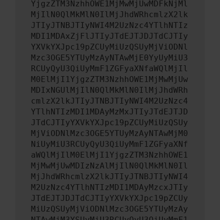
YjgzZTM3NzhhOWE1MjMwMjUwMDFkNjMl
MjIlN0QlMkMlN0IlMjJhdWRhcmlzX2lk
JTIyJTNBJTIyNWI4M2UzNzc4YTlhNTIz
MDI1MDAxZjFlJTIyJTdEJTJDJTdCJTIy
YXVkYXJpc19pZCUyMiUzQSUyMjViODNl
Mzc3OGE5YTUyMzAyNTAwMjE0YyUyMiU3
RCUyQyU3QiUyMmF1ZGFyaXNfaWQlMjIl
M0ElMjI1YjgzZTM3NzhhOWE1MjMwMjUw
MDIxNGUlMjIlN0QlMkMlN0IlMjJhdWRh
cmlzX2lkJTIyJTNBJTIyNWI4M2UzNzc4
YTlhNTIzMDI1MDAyMzMxJTIyJTdEJTJD
JTdCJTIyYXVkYXJpc19pZCUyMiUzQSUy
MjViODNlMzc3OGE5YTUyMzAyNTAwMjM0
NiUyMiU3RCUyQyU3QiUyMmF1ZGFyaXNf
aWQlMjIlM0ElMjI1YjgzZTM3NzhhOWE1
MjMwMjUwMDIzNzAlMjIlN0QlMkMlN0Il
MjJhdWRhcmlzX2lkJTIyJTNBJTIyNWI4
M2UzNzc4YTlhNTIzMDI1MDAyMzcxJTIy
JTdEJTJDJTdCJTIyYXVkYXJpc19pZCUy
MiUzQSUyMjViODNlMzc3OGE5YTUyMzAy
NTAwMjM3YSUyMiU3RCUyQyU3QiUyMmF1