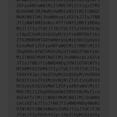
ZGFyaXNfaWQlMjIlM0ElMjI1YjgzZTM3
NzhhOWE1MjMwMjUwMDIzN2IlMjIlN0Ql
MkMlN0IlMjJhdWRhcmlzX2lkJTIyJTNB
JTIyNWI4M2UzNzc4YTlhNTIzMDI1MDAy
M2JlJTIyJTdEJTJDJTdCJTIyYXVkYXJp
c19pZCUyMiUzQSUyMjVjYzk0MTBkYjkz
ZTU2MDRhMTA0YmM0YyUyMiU3RCUyQyU3
QiUyMmF1ZGFyaXNfaWQlMjIlM0ElMjI1
ZDg0ODc4YWI5M2U1NjU1YmQ2ZTNkYzAl
MjIlN0QlMkMlN0IlMjJhdWRhcmlzX2lk
JTIyJTNBJTIyNWQ4NDg3YWJiOTNlNTYz
NTA0MTQ5ZDM4JTIyJTdEJTJDJTdCJTIy
YXVkYXJpc19pZCUyMiUzQSUyMjVkODQ4
N2Q1YjkzZTU2MzUzNjNlZTdlZiUyMiU3
RCUyQyU3QiUyMmF1ZGFyaXNfaWQlMjIl
M0ElMjI1ZDg0ODdmOWI5M2U1NjMyZjcx
OGFmYTclMjIlN0QlMkMlN0IlMjJhdWRh
cmlzX2lkJTIyJTNBJTIyNWQ4NDg4NmRi
OTNlNTY1NWJkNmUzZGM2JTIyJTdEJTJD
JTdCJTIyYXVkYXJpc19pZCUyMiUzQSUy