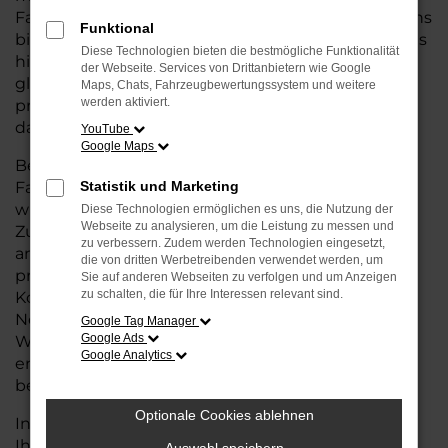
Fahrzeug suchen, das die Vorteile eines Neuwagens
Funktional
bietet – von modernster Technik und Sicherheit bis
Diese Technologien bieten die bestmögliche Funktionalität
hin zu einer erstklassigen Ausstattung – aber
der Webseite. Services von Drittanbietern wie Google
gleichzeitig von einem günstigeren Preis
Maps, Chats, Fahrzeugbewertungssystem und weitere
werden aktiviert.
profitieren wollen, ist eine Tageszulassung genau
das Richtige für Sie.
YouTube
Google Maps
Bei einer Tageszulassung handelt es sich um
Fahrzeuge, die nur wenige Tage zugelassen
Statistik und Marketing
wurden, aber dennoch in ausgezeichnetem
Diese Technologien ermöglichen es uns, die Nutzung der
Webseite zu analysieren, um die Leistung zu messen und
Zustand und mit voller Herstellergarantie
zu verbessern. Zudem werden Technologien eingesetzt,
angeboten werden. Sie erhalten also ein Auto, das
die von dritten Werbetreibenden verwendet werden, um
praktisch neu ist, jedoch zu deutlich günstigeren
Sie auf anderen Webseiten zu verfolgen und um Anzeigen
zu schalten, die für Ihre Interessen relevant sind.
Konditionen im Vergleich zum regulären
Neuwagenpreis. So können Sie Ihr
Google Tag Manager
Google Ads
Wunschfahrzeug zu einem attraktiven Preis
Google Analytics
erwerben und müssen dabei keine Kompromisse
bei der Qualität eingehen.
Optionale Cookies ablehnen
In unserem Autohaus für Oldenburg bieten wir
Ihnen eine große Auswahl an VW