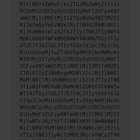
MjVlNDY4ZWUwYjkzZTU2MGZmNjZlYzJi
NCUyMiU3RCUyQyU3QiUyMmF1ZGFyaXNf
aWQlMjIlM0ElMjI1ZTgzNGUwYWI5M2U1
NjJkYmQyYmE2NDklMjIlN0QlMkMlN0Il
MjJhdWRhcmlzX2lkJTIyJTNBJTIyNWY4
MDRlOGQ4YWFkMDQ0NWY4NGM4ZDQyJTIy
JTdEJTJDJTdCJTIyYXVkYXJpc19pZCUy
MiUzQSUyMjYwZTdmZDg4MGRjNzM0MzAy
MTM3MjQ1YyUyMiU3RCUyQyU3QiUyMmF1
ZGFyaXNfaWQlMjIlM0ElMjI2MTY4M2M1
ZTBjOTYyZjNkNzgwM2NlYTclMjIlN0Ql
MkMlN0IlMjJhdWRhcmlzX2lkJTIyJTNB
JTIyNjFhMGYwNjRmMGM1ZGM1OTFkNWIw
NTI4JTIyJTdEJTJDJTdCJTIyYXVkYXJp
c19pZCUyMiUzQSUyMjYxZDgyNWRlMzZh
NDUyNTgxMzcyZGQxZCUyMiU3RCUyQyU3
QiUyMmF1ZGFyaXNfaWQlMjIlM0ElMjI2
MjYwMTc2NjFhYTJlNWYxN2FlNmNkNmYl
MjIlN0QlMkMlN0IlMjJhdWRhcmlzX2lk
JTIyJTNBJTIyNjI2MDE3NjcxYWEyZTVm