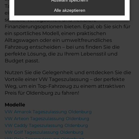
Auswahl speichern
Tageszulassungen, die Ihnen nicht nur den Vorteil
Alle akzeptieren
eines nahezu neuen Autos, sondern auch eine
schnelle Verfügbarkeit und flexiblere
Finanzierungsoptionen bieten. Egal, ob Sie sich für
ein sportliches Modell, einen praktischen
Alltagswagen oder ein umweltfreundliches
Fahrzeug entscheiden – bei uns finden Sie die
perfekte Lösung, die zu Ihrem Lebensstil und
Budget passt.
Nutzen Sie die Gelegenheit und entdecken Sie die
Vorteile einer VW Tageszulassung – der perfekte
Weg, um ein Top-Fahrzeug zu einem attraktiven
Preis für Oldenburg zu fahren!
Modelle
VW Amarok Tageszulassung Oldenburg
VW Arteon Tageszulassung Oldenburg
VW Caddy Tageszulassung Oldenburg
VW Golf Tageszulassung Oldenburg