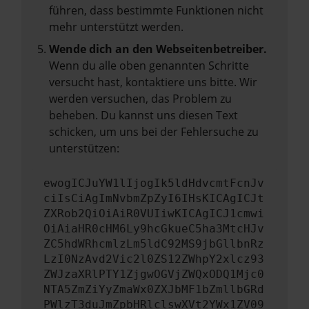
führen, dass bestimmte Funktionen nicht
mehr unterstützt werden.
Wende dich an den Webseitenbetreiber.
Wenn du alle oben genannten Schritte
versucht hast, kontaktiere uns bitte. Wir
werden versuchen, das Problem zu
beheben. Du kannst uns diesen Text
schicken, um uns bei der Fehlersuche zu
unterstützen:
ewogICJuYW1lIjogIk5ldHdvcmtFcnJv
ciIsCiAgImNvbmZpZyI6IHsKICAgICJt
ZXRob2QiOiAiR0VUIiwKICAgICJ1cmwi
OiAiaHR0cHM6Ly9hcGkueC5ha3MtcHJv
ZC5hdWRhcmlzLm5ldC92MS9jbGllbnRz
LzI0NzAvd2Vic2l0ZS12ZWhpY2xlcz93
ZWJzaXRlPTY1ZjgwOGVjZWQxODQ1Mjc0
NTA5ZmZiYyZmaWx0ZXJbMF1bZmllbGRd
PWlzT3duJmZpbHRlclswXVt2YWx1ZV09