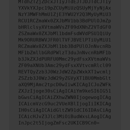
MTdhZTZjZDcxJTIyJTdEJTJDJTdCJTIy
YXVkYXJpc19pZCUyMiUzQSUyMjYyNjAx
NzY3MWFhMmU1ZjE3YWU2Y2Q3MyUyMiU3
RCU1RCZmaWx0ZXJbMV1bb3BdPUlOJmZp
bHRlclsyXVtmaWVsZF09dXNhZ2VTdGF0
ZSZmaWx0ZXJbMl1bdmFsdWVdPSU1QiUy
Mk9ORURBWVJFR0lTVFJBVElPTiUyMiU1
RCZmaWx0ZXJbMl1bb3BdPUlOJnNvcnRb
MF1bZmllbGRdPWlzT3duJnNvcnRbMF1b
b3JkZXJdPURFU0Mmc29ydFsxXVtmaWVs
ZF09aXNUb3Amc29ydFsxXVtvcmRlcl09
REVTQyZzb3J0WzJdW2ZpZWxkXT1wcmlj
ZSZzb3J0WzJdW29yZGVyXT1BU0MmbGlt
aXQ9MjAmc2tpcD0wIiwKICAgICJoZWFk
ZXJzIjoge30sCiAgICAiYm9keSI6IG51
bGwsCiAgICAiZXhwZWN0IjogewogICAg
ICAicmVzcG9uc2VUeXBlIjogIiIKICAg
IH0sCiAgICAidGltZW91dCI6IDAsCiAg
ICAicHJvZ3Jlc3MiOiBudWxsLAogICAg
InJpc2t5IjogZmFsc2UKICB9Cn0=