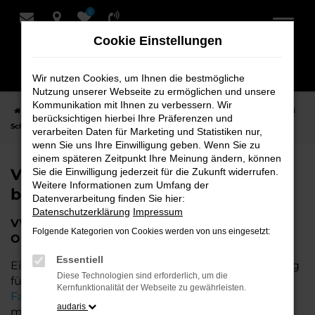
0
Zum
Hauptinhalt
Cookie Einstellungen
springen
Wir nutzen Cookies, um Ihnen die bestmögliche
Nutzung unserer Webseite zu ermöglichen und unsere
Kommunikation mit Ihnen zu verbessern. Wir
Startseite
Oldenburg
VW
VW Tageszulassung für Oldenburg bei
berücksichtigen hierbei Ihre Präferenzen und
Schmidt + Koch
verarbeiten Daten für Marketing und Statistiken nur,
wenn Sie uns Ihre Einwilligung geben. Wenn Sie zu
einem späteren Zeitpunkt Ihre Meinung ändern, können
VW Tageszulassung für Oldenburg
Sie die Einwilligung jederzeit für die Zukunft widerrufen.
Weitere Informationen zum Umfang der
bei Schmidt + Koch
Datenverarbeitung finden Sie hier:
Datenschutzerklärung
Impressum
VW Tageszulassung – Die perfekte Wahl für
Folgende Kategorien von Cookies werden von uns eingesetzt:
Oldenburg
Essentiell
Eine VW Tageszulassung stellt die perfekte Lösung
Diese Technologien sind erforderlich, um die
für all diejenigen dar, die ein nahezu neues
Kernfunktionalität der Webseite zu gewährleisten.
Fahrzeug
zu attraktiven Konditionen erwerben
audaris
möchten. Wenn Sie für Oldenburg nach einem