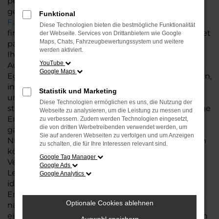
perfekten Audi A6 e-tron suchen, sind Sie bei uns
genau richtig. Unsere große
Auswahl an
Funktional
Fahrzeugen
ermöglicht es Ihnen, das Modell zu
Diese Technologien bieten die bestmögliche Funktionalität
finden, das perfekt zu Ihrem Lebensstil und Budget
der Webseite. Services von Drittanbietern wie Google
Maps, Chats, Fahrzeugbewertungssystem und weitere
passt. Neben dem Kauf Ihres A6 e-tron bieten wir
werden aktiviert.
Ihnen eine Vielzahl zusätzlicher Services rund um
YouTube
Audi, die Ihnen den gesamten Prozess erleichtern.
Google Maps
Egal, ob es um flexible Finanzierungsmöglichkeiten,
individuelle Leasingangebote oder eine
Statistik und Marketing
umfassende
Wartung und Reparatur
geht – wir
Diese Technologien ermöglichen es uns, die Nutzung der
stehen Ihnen jederzeit zur Seite. Unsere langjährige
Webseite zu analysieren, um die Leistung zu messen und
Erfahrung und unser kompetentes Team
zu verbessern. Zudem werden Technologien eingesetzt,
die von dritten Werbetreibenden verwendet werden, um
garantieren Ihnen eine Betreuung auf höchstem
Sie auf anderen Webseiten zu verfolgen und um Anzeigen
Niveau, sodass Sie sich rundum gut betreut fühlen
zu schalten, die für Ihre Interessen relevant sind.
können.
Google Tag Manager
Vertrauen Sie auf unser Fachwissen und unsere
Google Ads
Leidenschaft für Audi und finden Sie mit uns das
Google Analytics
ideale Modell: A6 e-tron, das nicht nur Ihre
Erwartungen erfüllt, sondern Ihre Mobilität auf das
Optionale Cookies ablehnen
nächste Level hebt. Wir freuen uns darauf, Sie an
einem unserer Standorte in Bremen, Bremerhaven