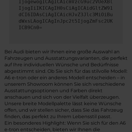
IjogewogICAgICAicmVzcG9uc2VUeXBl
IjogIiIKICAgIH0sCiAgICAidGltZW91
dCI6IDAsCiAgICAicHJvZ3Jlc3MiOiBu
dWxsLAogICAgInJpc2t5IjogZmFsc2UK
ICB9Cn0=
Bei Audi bieten wir Ihnen eine große Auswahl an
Fahrzeugen und Ausstattungsvarianten, die perfekt
auf Ihre individuellen Wünsche und Bedürfnisse
abgestimmt sind. Ob Sie sich für das stilvolle Modell:
A6 e-tron oder ein anderes Modell entscheiden – in
unserem Showroom können Sie sich verschiedene
Ausstattungsoptionen und Farben direkt
anschauen und sich von der Vielfalt überzeugen.
Unsere breite Modellpalette lässt keine Wünsche
offen, und wir stellen sicher, dass Sie das Fahrzeug
finden, das perfekt zu Ihrem Lebensstil passt.
Ein besonderes Highlight: Wenn Sie sich für den A6
e-tron entscheiden, bieten wir Ihnen die