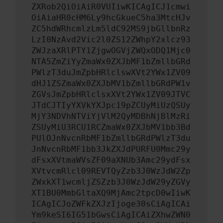
ZXRob2QiOiAiR0VUIiwKICAgICJ1cmwi
OiAiaHR0cHM6Ly9hcGkueC5ha3MtcHJv
ZC5hdWRhcmlzLm5ldC92MS9jbGllbnRz
LzI0NzAvd2Vic2l0ZS12ZWhpY2xlcz93
ZWJzaXRlPTY1ZjgwOGVjZWQxODQ1Mjc0
NTA5ZmZiYyZmaWx0ZXJbMF1bZmllbGRd
PWlzT3duJmZpbHRlclswXVt2YWx1ZV09
dHJ1ZSZmaWx0ZXJbMV1bZmllbGRdPW1v
ZGVsJmZpbHRlclsxXVt2YWx1ZV09JTVC
JTdCJTIyYXVkYXJpc19pZCUyMiUzQSUy
MjY3NDVhNTViYjVlM2QyMDBhNjBlMzRi
ZSUyMiU3RCU1RCZmaWx0ZXJbMV1bb3Bd
PUlOJnNvcnRbMF1bZmllbGRdPWlzT3du
JnNvcnRbMF1bb3JkZXJdPURFU0Mmc29y
dFsxXVtmaWVsZF09aXNUb3Amc29ydFsx
XVtvcmRlcl09REVTQyZzb3J0WzJdW2Zp
ZWxkXT1wcmljZSZzb3J0WzJdW29yZGVy
XT1BU0MmbGltaXQ9MjAmc2tpcD0wIiwK
ICAgICJoZWFkZXJzIjoge30sCiAgICAi
Ym9keSI6IG51bGwsCiAgICAiZXhwZWN0