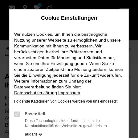
0
Zum
Hauptinhalt
Cookie Einstellungen
springen
Wir nutzen Cookies, um Ihnen die bestmögliche
Nutzung unserer Webseite zu ermöglichen und unsere
Kommunikation mit Ihnen zu verbessern. Wir
Startseite
Hersteller
Audi
Audi A6 e-tron bei Schmidt + Koch - Ihr
berücksichtigen hierbei Ihre Präferenzen und
Audi Autohaus
verarbeiten Daten für Marketing und Statistiken nur,
wenn Sie uns Ihre Einwilligung geben. Wenn Sie zu
einem späteren Zeitpunkt Ihre Meinung ändern, können
Audi A6 e-tron bei Schmidt + Koch -
Sie die Einwilligung jederzeit für die Zukunft widerrufen.
Weitere Informationen zum Umfang der
Ihr Audi Autohaus
Datenverarbeitung finden Sie hier:
Datenschutzerklärung
Impressum
Ihr Audi Autohaus – die perfekte Wahl für all Ihre
Folgende Kategorien von Cookies werden von uns eingesetzt:
Fahrzeugbedürfnisse. Als erfahrene Experten
bieten wir Ihnen nicht nur eine breite Auswahl an
Essentiell
Audi Fahrzeugen, sondern auch eine umfassende
Diese Technologien sind erforderlich, um die
Beratung, die individuell auf Ihre Wünsche und
Kernfunktionalität der Webseite zu gewährleisten.
Anforderungen abgestimmt ist. Wenn Sie den
audaris