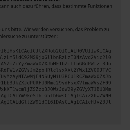
rn kann auch dazu führen, dass bestimmte Funktionen
e uns bitte. Wir werden versuchen, das Problem zu
hlersuche zu unterstützen:
yI6IHsKICAgICJtZXRob2QiOiAiR0VUIiwKICAg
mlzLm5ldC92MS9jbGllbnRzLzI0NzAvd2Vic2l0
TA5ZmZiYyZmaWx0ZXJbMF1bZmllbGRdPWlzT3du
GRdPW1vZGVsJmZpbHRlclsxXVt2YWx1ZV09JTVC
TUyMzAyNTAwMjE4NSUyMiU3RCU1RCZmaWx0ZXJb
F1bb3JkZXJdPURFU0Mmc29ydFsxXVtmaWVsZF09
WxkXT1wcmljZSZzb3J0WzJdW29yZGVyXT1BU0Mm
iAgICAiYm9keSI6IG51bGwsCiAgICAiZXhwZWN0
iAgICAidGltZW91dCI6IDAsCiAgICAicHJvZ3Jl