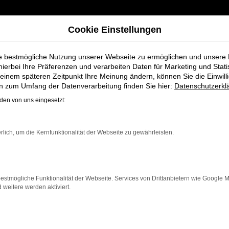
Cookie Einstellungen
ie bestmögliche Nutzung unserer Webseite zu ermöglichen und unsere
hierbei Ihre Präferenzen und verarbeiten Daten für Marketing und Stati
einem späteren Zeitpunkt Ihre Meinung ändern, können Sie die Einwillig
ohaus
en zum Umfang der Datenverarbeitung finden Sie hier:
Datenschutzerkl
en von uns eingesetzt:
midt + Koch - Ihr
rlich, um die Kernfunktionalität der Webseite zu gewährleisten.
hrzeugbedürfnisse. Als erfahrene Experten bieten wir Ihn
ell auf Ihre Wünsche und Anforderungen abgestimmt is
zeugen
ermöglicht es Ihnen, das Modell zu finden, das 
estmögliche Funktionalität der Webseite. Services von Drittanbietern wie Google 
eitere werden aktiviert.
tzlicher Services rund um Audi, die Ihnen den gesamten P
gebote oder eine umfassende
Wartung und Reparatur
ge
arantieren Ihnen eine Betreuung auf höchstem Niveau,
chaft für Audi und finden Sie mit uns das ideale Modell: