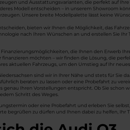
rzeugen und Ausstattungsvarianten, die perfekt auf Ih
ein anderes Modell entscheiden – in unserem Showroom k
rzeugen. Unsere breite Modellpalette lässt keine Wünsch
ntscheiden, bieten wir Ihnen die Möglichkeit, das Fahr
chnologie nach Ihren Wünschen an und erstellen Sie Ihr
nd Finanzierungsmöglichkeiten, die Ihnen den Erwerb Ih
r finanzieren möchten – wir finden die Lösung, die perf
res aktuellen Fahrzeugs, um den Umstieg auf Ihr neues 
dersachsen sind wir in Ihrer Nähe und stets für Sie d
sführlich beraten zu lassen oder eine Probefahrt zu ver
das genau Ihren Vorstellungen entspricht. Ob Sie schon 
 jedem Schritt des Weges.
ngstermin oder eine Probefahrt und erleben Sie selbst,
dorte begrüßen zu dürfen und Ihnen dabei zu helfen, Ihr
ich die Audi Q3