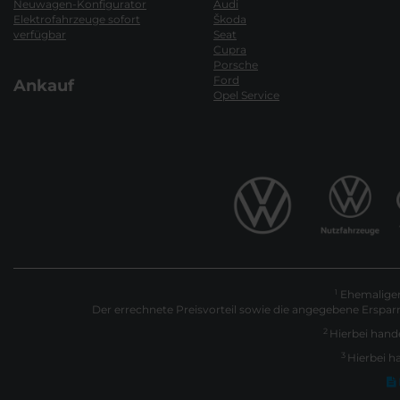
Neuwagen-Konfigurator
Audi
Elektrofahrzeuge sofort
Škoda
verfügbar
Seat
Cupra
Porsche
Ford
Ankauf
Opel Service
Ehemaliger 
1
Der errechnete Preisvorteil sowie die angegebene Erspar
2
Hierbei hande
3
Hierbei h