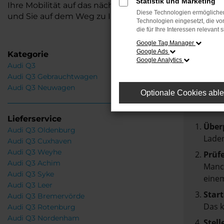
Statistik und Marketing
Ihre Mobilität auf das nächste Level hebt. Wir freu
Diese Technologien ermöglichen
und Sie auf dem Weg zu Ihrem neuen Fahrzeug zu be
Technologien eingesetzt, die v
die für Ihre Interessen relevant s
Google Tag Manager
Google Ads
Kategorie
Google Analytics
Audi Q3
Fehle
Audi Q3 Gebrauchtwagen
Audi Q3 Neuwagen
Optionale Cookies abl
Beim Lad
Hier sin
Lieferservice
Über
Audi Q3 Oldenburg
Laden
Audi Q3 Cuxhaven
Audi Q3 Weyhe
Prüf
Audi Q3 Achim
Manch
Audi Q3 Syke
einem
Audi Q3 Leer
Start
Audi Q3 Bremervörde
Das 
Audi Q3 Rotenburg
Audi Q3 Nordenham
Stell