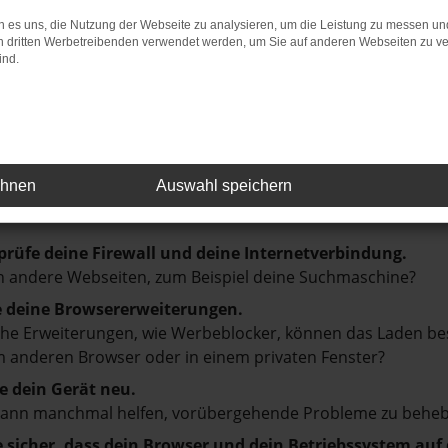
en uns darauf, Sie an einem unserer Standorte in Breme
 es uns, die Nutzung der Webseite zu analysieren, um die Leistung zu messen u
gleiten.
on dritten Werbetreibenden verwendet werden, um Sie auf anderen Webseiten zu ve
ind.
r: Network Error
ehnen
Auswahl speichern
en ist ein Fehler aufgetreten.
d ein paar Tipps, die dir helfen können:
prüfe deine Firewall und deine Internetverbindung.
 andere Webseiten, zum Beispiel deine Suchmaschine?
e deine Browsererweiterungen.
e Erweiterungen, wie Werbeblocker, können das Laden besti
 anderen Browser oder in einem privaten Fenster?
e dein Gerät neu.
kann manchmal helfen, vorübergehende Probleme zu beheb
e sicher, dass dein Browser und dein Betriebssystem au