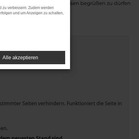
n, Bremerhaven und Niedersachsen begrüßen zu dürfen
nd zu verbessern. Zudem werden
rfolgen und um Anzeigen zu schalten,
Alle akzeptieren
mmter Seiten verhindern. Funktioniert die Seite in
en.
f dem neuesten Stand sind.