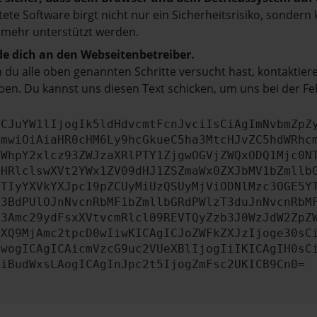
tete Software birgt nicht nur ein Sicherheitsrisiko, sonde
 mehr unterstützt werden.
e dich an den Webseitenbetreiber.
du alle oben genannten Schritte versucht hast, kontaktier
en. Du kannst uns diesen Text schicken, um uns bei der Fe
ICJuYW1lIjogIk5ldHdvcmtFcnJvciIsCiAgImNvbmZpZ
cmwiOiAiaHR0cHM6Ly9hcGkueC5ha3MtcHJvZC5hdWRhc
ZWhpY2xlcz93ZWJzaXRlPTY1ZjgwOGVjZWQxODQ1Mjc0N
bHRlclswXVt2YWx1ZV09dHJ1ZSZmaWx0ZXJbMV1bZmllb
JTIyYXVkYXJpc19pZCUyMiUzQSUyMjViODNlMzc3OGE5Y
b3BdPUlOJnNvcnRbMF1bZmllbGRdPWlzT3duJnNvcnRbM
b3Amc29ydFsxXVtvcmRlcl09REVTQyZzb3J0WzJdW2ZpZ
aXQ9MjAmc2tpcD0wIiwKICAgICJoZWFkZXJzIjoge30sC
ewogICAgICAicmVzcG9uc2VUeXBlIjogIiIKICAgIH0sC
OiBudWxsLAogICAgInJpc2t5IjogZmFsc2UKICB9Cn0=