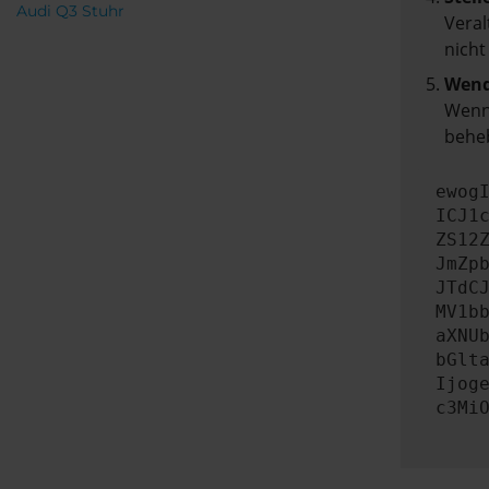
Audi Q3 Stuhr
Veral
nicht
Wend
Wenn 
beheb
ewog
ICJ1
ZS12
JmZp
JTdC
MV1b
aXNU
bGlt
Ijog
c3Mi