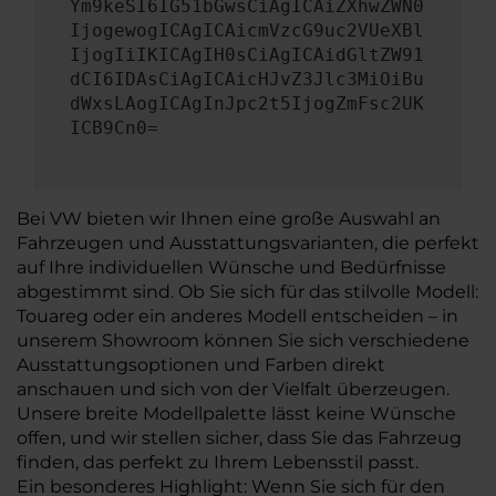
Ym9keSI6IG51bGwsCiAgICAiZXhwZWN0
IjogewogICAgICAicmVzcG9uc2VUeXBl
IjogIiIKICAgIH0sCiAgICAidGltZW91
dCI6IDAsCiAgICAicHJvZ3Jlc3MiOiBu
dWxsLAogICAgInJpc2t5IjogZmFsc2UK
ICB9Cn0=
Bei VW bieten wir Ihnen eine große Auswahl an
Fahrzeugen und Ausstattungsvarianten, die perfekt
auf Ihre individuellen Wünsche und Bedürfnisse
abgestimmt sind. Ob Sie sich für das stilvolle Modell:
Touareg oder ein anderes Modell entscheiden – in
unserem Showroom können Sie sich verschiedene
Ausstattungsoptionen und Farben direkt
anschauen und sich von der Vielfalt überzeugen.
Unsere breite Modellpalette lässt keine Wünsche
offen, und wir stellen sicher, dass Sie das Fahrzeug
finden, das perfekt zu Ihrem Lebensstil passt.
Ein besonderes Highlight: Wenn Sie sich für den