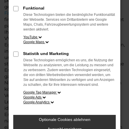
perfekten VW Touareg suchen, sind Sie bei uns
genau richtig. Unsere große
Auswahl an
Funktional
Fahrzeugen
ermöglicht es Ihnen, das Modell zu
Diese Technologien bieten die bestmögliche Funktionalität
finden, das perfekt zu Ihrem Lebensstil und Budget
der Webseite. Services von Drittanbietern wie Google
Maps, Chats, Fahrzeugbewertungssystem und weitere
passt. Neben dem Kauf Ihres Touareg bieten wir
werden aktiviert.
Ihnen eine Vielzahl zusätzlicher Services rund um
YouTube
VW, die Ihnen den gesamten Prozess erleichtern.
Google Maps
Egal, ob es um flexible Finanzierungsmöglichkeiten,
individuelle Leasingangebote oder eine
Statistik und Marketing
umfassende
Wartung und Reparatur
geht – wir
Diese Technologien ermöglichen es uns, die Nutzung der
stehen Ihnen jederzeit zur Seite. Unsere langjährige
Webseite zu analysieren, um die Leistung zu messen und
Erfahrung und unser kompetentes Team
zu verbessern. Zudem werden Technologien eingesetzt,
die von dritten Werbetreibenden verwendet werden, um
garantieren Ihnen eine Betreuung auf höchstem
Sie auf anderen Webseiten zu verfolgen und um Anzeigen
Niveau, sodass Sie sich rundum gut betreut fühlen
zu schalten, die für Ihre Interessen relevant sind.
können.
Google Tag Manager
Vertrauen Sie auf unser Fachwissen und unsere
Google Ads
Leidenschaft für VW und finden Sie mit uns das
Google Analytics
ideale Modell: Touareg, das nicht nur Ihre
Erwartungen erfüllt, sondern Ihre Mobilität auf das
Optionale Cookies ablehnen
nächste Level hebt. Wir freuen uns darauf, Sie an
einem unserer Standorte in Bremen, Bremerhaven