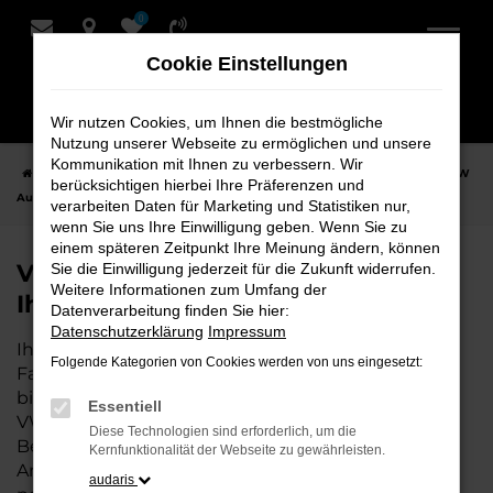
0
Zum
Hauptinhalt
Cookie Einstellungen
springen
Wir nutzen Cookies, um Ihnen die bestmögliche
Nutzung unserer Webseite zu ermöglichen und unsere
Kommunikation mit Ihnen zu verbessern. Wir
Startseite
Hersteller
VW
VW Touareg bei Schmidt + Koch - Ihr VW
berücksichtigen hierbei Ihre Präferenzen und
Autohaus
verarbeiten Daten für Marketing und Statistiken nur,
wenn Sie uns Ihre Einwilligung geben. Wenn Sie zu
einem späteren Zeitpunkt Ihre Meinung ändern, können
VW Touareg bei Schmidt + Koch -
Sie die Einwilligung jederzeit für die Zukunft widerrufen.
Weitere Informationen zum Umfang der
Ihr VW Autohaus
Datenverarbeitung finden Sie hier:
Datenschutzerklärung
Impressum
Ihr VW Autohaus – die perfekte Wahl für all Ihre
Folgende Kategorien von Cookies werden von uns eingesetzt:
Fahrzeugbedürfnisse. Als erfahrene Experten
bieten wir Ihnen nicht nur eine breite Auswahl an
Essentiell
VW Fahrzeugen, sondern auch eine umfassende
Diese Technologien sind erforderlich, um die
Beratung, die individuell auf Ihre Wünsche und
Kernfunktionalität der Webseite zu gewährleisten.
Anforderungen abgestimmt ist. Wenn Sie den
audaris