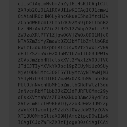
ciIsCiAgImNvbmZpZyI6IHsKICAgICJt
ZXRob2QiOiAiR0VUIiwKICAgICJ1cmwi
OiAiaHR0cHM6Ly9hcGkueC5ha3MtcHJv
ZC5hdWRhcmlzLm5ldC92MS9jbGllbnRz
LzI0NzAvd2Vic2l0ZS12ZWhpY2xlcz93
ZWJzaXRlPTY1ZjgwOGVjZWQxODQ1Mjc0
NTA5ZmZiYyZmaWx0ZXJbMF1bZmllbGRd
PWlzT3duJmZpbHRlclswXVt2YWx1ZV09
dHJ1ZSZmaWx0ZXJbMV1bZmllbGRdPW1v
ZGVsJmZpbHRlclsxXVt2YWx1ZV09JTVC
JTdCJTIyYXVkYXJpc19pZCUyMiUzQSUy
MjViODNlMzc3OGE5YTUyMzAyNTAwMjM3
YSUyMiU3RCU1RCZmaWx0ZXJbMV1bb3Bd
PUlOJnNvcnRbMF1bZmllbGRdPWlzT3du
JnNvcnRbMF1bb3JkZXJdPURFU0Mmc29y
dFsxXVtmaWVsZF09aXNUb3Amc29ydFsx
XVtvcmRlcl09REVTQyZzb3J0WzJdW2Zp
ZWxkXT1wcmljZSZzb3J0WzJdW29yZGVy
XT1BU0MmbGltaXQ9MjAmc2tpcD0wIiwK
ICAgICJoZWFkZXJzIjoge30sCiAgICAi