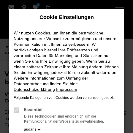
0
Zum
Hauptinhalt
Cookie Einstellungen
springen
Wir nutzen Cookies, um Ihnen die bestmögliche
Nutzung unserer Webseite zu ermöglichen und unsere
Kommunikation mit Ihnen zu verbessern. Wir
Startseite
Cuxhaven
VW
VW Tageszulassung für Cuxhaven bei
berücksichtigen hierbei Ihre Präferenzen und
Schmidt + Koch
verarbeiten Daten für Marketing und Statistiken nur,
wenn Sie uns Ihre Einwilligung geben. Wenn Sie zu
einem späteren Zeitpunkt Ihre Meinung ändern, können
VW Tageszulassung für Cuxhaven
Sie die Einwilligung jederzeit für die Zukunft widerrufen.
Weitere Informationen zum Umfang der
bei Schmidt + Koch
Datenverarbeitung finden Sie hier:
Datenschutzerklärung
Impressum
VW Tageszulassung – Die perfekte Wahl für
Folgende Kategorien von Cookies werden von uns eingesetzt:
Cuxhaven
Essentiell
Eine VW Tageszulassung stellt die perfekte Lösung
Diese Technologien sind erforderlich, um die
für all diejenigen dar, die ein nahezu neues
Kernfunktionalität der Webseite zu gewährleisten.
Fahrzeug zu attraktiven Konditionen erwerben
audaris
möchten. Wenn Sie für Cuxhaven nach einem