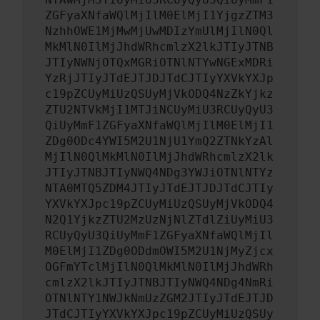
ZGFyaXNfaWQlMjIlM0ElMjI1YjgzZTM3
NzhhOWE1MjMwMjUwMDIzYmUlMjIlN0Ql
MkMlN0IlMjJhdWRhcmlzX2lkJTIyJTNB
JTIyNWNjOTQxMGRiOTNlNTYwNGExMDRi
YzRjJTIyJTdEJTJDJTdCJTIyYXVkYXJp
c19pZCUyMiUzQSUyMjVkODQ4NzZkYjkz
ZTU2NTVkMjI1MTJiNCUyMiU3RCUyQyU3
QiUyMmF1ZGFyaXNfaWQlMjIlM0ElMjI1
ZDg0ODc4YWI5M2U1NjU1YmQ2ZTNkYzAl
MjIlN0QlMkMlN0IlMjJhdWRhcmlzX2lk
JTIyJTNBJTIyNWQ4NDg3YWJiOTNlNTYz
NTA0MTQ5ZDM4JTIyJTdEJTJDJTdCJTIy
YXVkYXJpc19pZCUyMiUzQSUyMjVkODQ4
N2Q1YjkzZTU2MzUzNjNlZTdlZiUyMiU3
RCUyQyU3QiUyMmF1ZGFyaXNfaWQlMjIl
M0ElMjI1ZDg0ODdmOWI5M2U1NjMyZjcx
OGFmYTclMjIlN0QlMkMlN0IlMjJhdWRh
cmlzX2lkJTIyJTNBJTIyNWQ4NDg4NmRi
OTNlNTY1NWJkNmUzZGM2JTIyJTdEJTJD
JTdCJTIyYXVkYXJpc19pZCUyMiUzQSUy