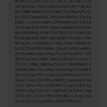
MTdhZTZjZDcxJTIyJTdEJTJDJTdCJTIy
YXVkYXJpc19pZCUyMiUzQSUyMjYyNjAx
NzY3MWFhMmU1ZjE3YWU2Y2Q3MyUyMiU3
RCU1RCZmaWx0ZXJbMV1bb3BdPUlOJmZp
bHRlclsyXVtmaWVsZF09dXNhZ2VTdGF0
ZSZmaWx0ZXJbMl1bdmFsdWVdPSU1QiUy
Mk9ORURBWVJFR0lTVFJBVElPTiUyMiU1
RCZmaWx0ZXJbMl1bb3BdPUlOJnNvcnRb
MF1bZmllbGRdPWlzT3duJnNvcnRbMF1b
b3JkZXJdPURFU0Mmc29ydFsxXVtmaWVs
ZF09aXNUb3Amc29ydFsxXVtvcmRlcl09
REVTQyZzb3J0WzJdW2ZpZWxkXT1wcmlj
ZSZzb3J0WzJdW29yZGVyXT1BU0MmbGlt
aXQ9MjAmc2tpcD0wIiwKICAgICJoZWFk
ZXJzIjoge30sCiAgICAiYm9keSI6IG51
bGwsCiAgICAiZXhwZWN0IjogewogICAg
ICAicmVzcG9uc2VUeXBlIjogIiIKICAg
IH0sCiAgICAidGltZW91dCI6IDAsCiAg
ICAicHJvZ3Jlc3MiOiBudWxsLAogICAg
InJpc2t5IjogZmFsc2UKICB9Cn0=