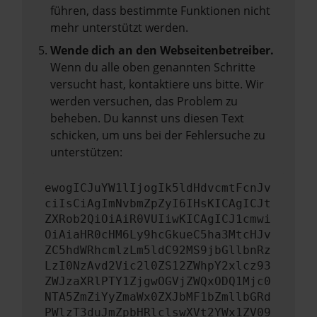
führen, dass bestimmte Funktionen nicht
mehr unterstützt werden.
Wende dich an den Webseitenbetreiber.
Wenn du alle oben genannten Schritte
versucht hast, kontaktiere uns bitte. Wir
werden versuchen, das Problem zu
beheben. Du kannst uns diesen Text
schicken, um uns bei der Fehlersuche zu
unterstützen:
ewogICJuYW1lIjogIk5ldHdvcmtFcnJv
ciIsCiAgImNvbmZpZyI6IHsKICAgICJt
ZXRob2QiOiAiR0VUIiwKICAgICJ1cmwi
OiAiaHR0cHM6Ly9hcGkueC5ha3MtcHJv
ZC5hdWRhcmlzLm5ldC92MS9jbGllbnRz
LzI0NzAvd2Vic2l0ZS12ZWhpY2xlcz93
ZWJzaXRlPTY1ZjgwOGVjZWQxODQ1Mjc0
NTA5ZmZiYyZmaWx0ZXJbMF1bZmllbGRd
PWlzT3duJmZpbHRlclswXVt2YWx1ZV09