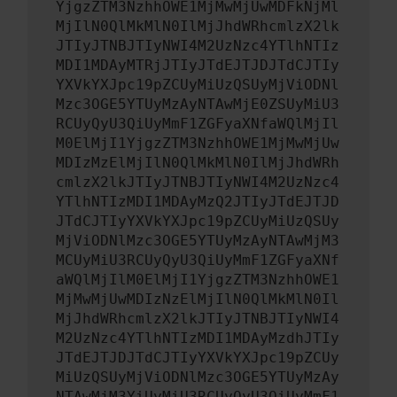
YjgzZTM3NzhhOWE1MjMwMjUwMDFkNjMl
MjIlN0QlMkMlN0IlMjJhdWRhcmlzX2lk
JTIyJTNBJTIyNWI4M2UzNzc4YTlhNTIz
MDI1MDAyMTRjJTIyJTdEJTJDJTdCJTIy
YXVkYXJpc19pZCUyMiUzQSUyMjViODNl
Mzc3OGE5YTUyMzAyNTAwMjE0ZSUyMiU3
RCUyQyU3QiUyMmF1ZGFyaXNfaWQlMjIl
M0ElMjI1YjgzZTM3NzhhOWE1MjMwMjUw
MDIzMzElMjIlN0QlMkMlN0IlMjJhdWRh
cmlzX2lkJTIyJTNBJTIyNWI4M2UzNzc4
YTlhNTIzMDI1MDAyMzQ2JTIyJTdEJTJD
JTdCJTIyYXVkYXJpc19pZCUyMiUzQSUy
MjViODNlMzc3OGE5YTUyMzAyNTAwMjM3
MCUyMiU3RCUyQyU3QiUyMmF1ZGFyaXNf
aWQlMjIlM0ElMjI1YjgzZTM3NzhhOWE1
MjMwMjUwMDIzNzElMjIlN0QlMkMlN0Il
MjJhdWRhcmlzX2lkJTIyJTNBJTIyNWI4
M2UzNzc4YTlhNTIzMDI1MDAyMzdhJTIy
JTdEJTJDJTdCJTIyYXVkYXJpc19pZCUy
MiUzQSUyMjViODNlMzc3OGE5YTUyMzAy
NTAwMjM3YiUyMiU3RCUyQyU3QiUyMmF1