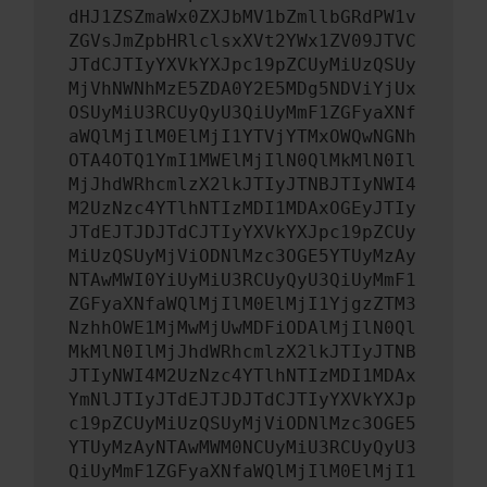
dHJ1ZSZmaWx0ZXJbMV1bZmllbGRdPW1v
ZGVsJmZpbHRlclsxXVt2YWx1ZV09JTVC
JTdCJTIyYXVkYXJpc19pZCUyMiUzQSUy
MjVhNWNhMzE5ZDA0Y2E5MDg5NDViYjUx
OSUyMiU3RCUyQyU3QiUyMmF1ZGFyaXNf
aWQlMjIlM0ElMjI1YTVjYTMxOWQwNGNh
OTA4OTQ1YmI1MWElMjIlN0QlMkMlN0Il
MjJhdWRhcmlzX2lkJTIyJTNBJTIyNWI4
M2UzNzc4YTlhNTIzMDI1MDAxOGEyJTIy
JTdEJTJDJTdCJTIyYXVkYXJpc19pZCUy
MiUzQSUyMjViODNlMzc3OGE5YTUyMzAy
NTAwMWI0YiUyMiU3RCUyQyU3QiUyMmF1
ZGFyaXNfaWQlMjIlM0ElMjI1YjgzZTM3
NzhhOWE1MjMwMjUwMDFiODAlMjIlN0Ql
MkMlN0IlMjJhdWRhcmlzX2lkJTIyJTNB
JTIyNWI4M2UzNzc4YTlhNTIzMDI1MDAx
YmNlJTIyJTdEJTJDJTdCJTIyYXVkYXJp
c19pZCUyMiUzQSUyMjViODNlMzc3OGE5
YTUyMzAyNTAwMWM0NCUyMiU3RCUyQyU3
QiUyMmF1ZGFyaXNfaWQlMjIlM0ElMjI1