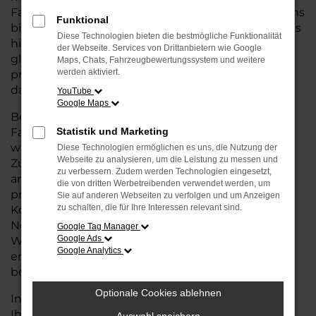
Fahrzeug suchen, das die Vorteile eines Neuwagens
Funktional
bietet – von modernster Technik und Sicherheit bis
Diese Technologien bieten die bestmögliche Funktionalität
hin zu einer erstklassigen Ausstattung – aber
der Webseite. Services von Drittanbietern wie Google
gleichzeitig von einem günstigeren Preis
Maps, Chats, Fahrzeugbewertungssystem und weitere
werden aktiviert.
profitieren wollen, ist eine Tageszulassung genau
das Richtige für Sie.
YouTube
Google Maps
Bei einer Tageszulassung handelt es sich um
Fahrzeuge, die nur wenige Tage zugelassen
Statistik und Marketing
wurden, aber dennoch in ausgezeichnetem
Diese Technologien ermöglichen es uns, die Nutzung der
Webseite zu analysieren, um die Leistung zu messen und
Zustand und mit voller Herstellergarantie
zu verbessern. Zudem werden Technologien eingesetzt,
angeboten werden. Sie erhalten also ein Auto, das
die von dritten Werbetreibenden verwendet werden, um
praktisch neu ist, jedoch zu deutlich günstigeren
Sie auf anderen Webseiten zu verfolgen und um Anzeigen
zu schalten, die für Ihre Interessen relevant sind.
Konditionen im Vergleich zum regulären
Neuwagenpreis. So können Sie Ihr
Google Tag Manager
Google Ads
Wunschfahrzeug zu einem attraktiven Preis
Google Analytics
erwerben und müssen dabei keine Kompromisse
bei der Qualität eingehen.
Optionale Cookies ablehnen
In unserem Autohaus für Cuxhaven bieten wir
Ihnen eine große Auswahl an VW