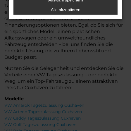
Auswahl speichern
Tageszulassungen, die Ihnen nicht nur den Vorteil
Alle akzeptieren
eines nahezu neuen Autos, sondern auch eine
schnelle Verfügbarkeit und flexiblere
Finanzierungsoptionen bieten. Egal, ob Sie sich für
ein sportliches Modell, einen praktischen
Alltagswagen oder ein umweltfreundliches
Fahrzeug entscheiden – bei uns finden Sie die
perfekte Lösung, die zu Ihrem Lebensstil und
Budget passt.
Nutzen Sie die Gelegenheit und entdecken Sie die
Vorteile einer VW Tageszulassung – der perfekte
Weg, um ein Top-Fahrzeug zu einem attraktiven
Preis für Cuxhaven zu fahren!
Modelle
VW Amarok Tageszulassung Cuxhaven
VW Arteon Tageszulassung Cuxhaven
VW Caddy Tageszulassung Cuxhaven
VW Golf Tageszulassung Cuxhaven