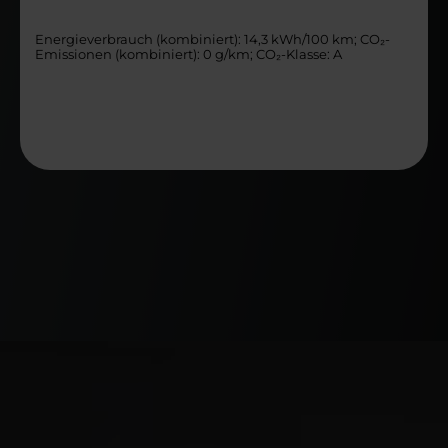
Energieverbrauch (kombiniert): 14,3 kWh/100 km; CO₂-
Emissionen (kombiniert): 0 g/km; CO₂-Klasse: A