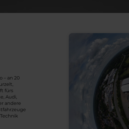
 – an 20
rzelt,
t fürs
, Audi,
er andere
htfahrzeuge
 Technik