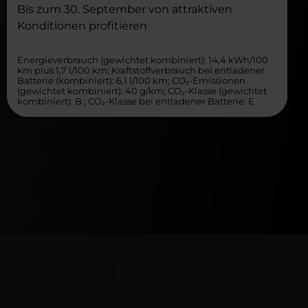
Bis zum 30. September von attraktiven
Konditionen profitieren
Energieverbrauch (gewichtet kombiniert): 14,4 kWh/100
km plus 1,7 l/100 km; Kraftstoffverbrauch bei entladener
Batterie (kombiniert): 6,1 l/100 km; CO₂-Emissionen
(gewichtet kombiniert): 40 g/km; CO₂-Klasse (gewichtet
kombiniert): B ; CO₂-Klasse bei entladener Batterie: E