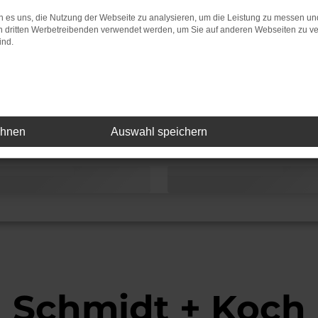
 es uns, die Nutzung der Webseite zu analysieren, um die Leistung zu messen u
on dritten Werbetreibenden verwendet werden, um Sie auf anderen Webseiten zu ve
ind.
Fahrzeug-Showroom
Servicetermin
ehnen
Auswahl speichern
Schmidt + Koch