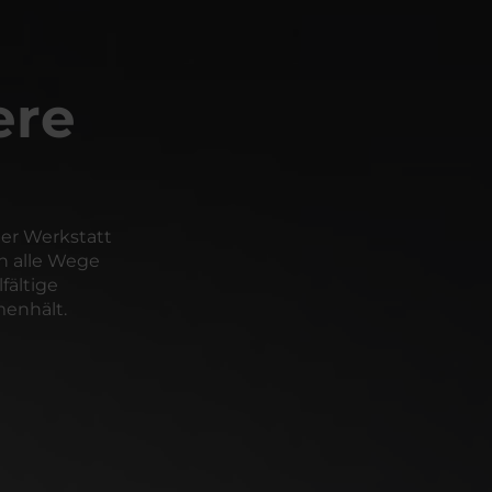
ere
er Werkstatt
n alle Wege
fältige
enhält.