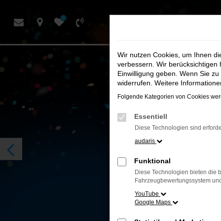
Zum
0
Hauptinhalt
springen
Wir nutzen Cookies, um Ihnen d
verbessern. Wir berücksichtigen 
Einwilligung geben. Wenn Sie zu 
widerrufen. Weitere Information
Folgende Kategorien von Cookies werd
Essentiell
Diese Technologien sind erforde
audaris
Funktional
Diese Technologien bieten die b
Fahrzeugbewertungssystem und w
YouTube
Google Maps