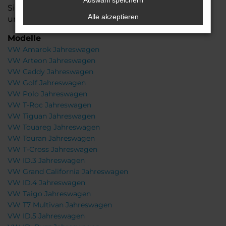
Auswahl speichern
Sie bei der Wahl Ihres VW Jahreswagens zu
Alle akzeptieren
unterstützen!
Modelle
VW Amarok Jahreswagen
VW Arteon Jahreswagen
VW Caddy Jahreswagen
VW Golf Jahreswagen
VW Polo Jahreswagen
VW T-Roc Jahreswagen
VW Tiguan Jahreswagen
VW Touareg Jahreswagen
VW Touran Jahreswagen
VW T-Cross Jahreswagen
VW ID.3 Jahreswagen
VW Grand California Jahreswagen
VW ID.4 Jahreswagen
VW Taigo Jahreswagen
VW T7 Multivan Jahreswagen
VW ID.5 Jahreswagen