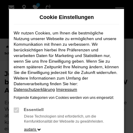
0
Zum
Hauptinhalt
Cookie Einstellungen
springen
Wir nutzen Cookies, um Ihnen die bestmögliche
Nutzung unserer Webseite zu ermöglichen und unsere
Kommunikation mit Ihnen zu verbessern. Wir
Startseite
Hersteller
VW
Jetzt den perfekten Jahreswagen bei
berücksichtigen hierbei Ihre Präferenzen und
Schmidt + Koch finden – Top VW Angebote
verarbeiten Daten für Marketing und Statistiken nur,
wenn Sie uns Ihre Einwilligung geben. Wenn Sie zu
einem späteren Zeitpunkt Ihre Meinung ändern, können
Jetzt den perfekten Jahreswagen
Sie die Einwilligung jederzeit für die Zukunft widerrufen.
Weitere Informationen zum Umfang der
bei Schmidt + Koch finden – Top VW
Datenverarbeitung finden Sie hier:
Angebote
Datenschutzerklärung
Impressum
Folgende Kategorien von Cookies werden von uns eingesetzt:
Entdecken Sie den VW Jahreswagen – die perfekte
Wahl für alle, die ein fast neues Fahrzeug zu einem
Essentiell
attraktiven Preis suchen! Wenn Sie einen VW
Diese Technologien sind erforderlich, um die
kaufen möchten, bieten wir bei Schmidt + Koch
Kernfunktionalität der Webseite zu gewährleisten.
eine erstklassige Auswahl an Jahreswagen, die
audaris