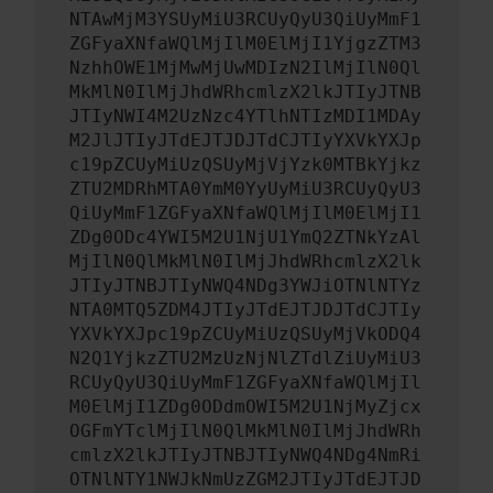
NTAwMjM3YSUyMiU3RCUyQyU3QiUyMmF1
ZGFyaXNfaWQlMjIlM0ElMjI1YjgzZTM3
NzhhOWE1MjMwMjUwMDIzN2IlMjIlN0Ql
MkMlN0IlMjJhdWRhcmlzX2lkJTIyJTNB
JTIyNWI4M2UzNzc4YTlhNTIzMDI1MDAy
M2JlJTIyJTdEJTJDJTdCJTIyYXVkYXJp
c19pZCUyMiUzQSUyMjVjYzk0MTBkYjkz
ZTU2MDRhMTA0YmM0YyUyMiU3RCUyQyU3
QiUyMmF1ZGFyaXNfaWQlMjIlM0ElMjI1
ZDg0ODc4YWI5M2U1NjU1YmQ2ZTNkYzAl
MjIlN0QlMkMlN0IlMjJhdWRhcmlzX2lk
JTIyJTNBJTIyNWQ4NDg3YWJiOTNlNTYz
NTA0MTQ5ZDM4JTIyJTdEJTJDJTdCJTIy
YXVkYXJpc19pZCUyMiUzQSUyMjVkODQ4
N2Q1YjkzZTU2MzUzNjNlZTdlZiUyMiU3
RCUyQyU3QiUyMmF1ZGFyaXNfaWQlMjIl
M0ElMjI1ZDg0ODdmOWI5M2U1NjMyZjcx
OGFmYTclMjIlN0QlMkMlN0IlMjJhdWRh
cmlzX2lkJTIyJTNBJTIyNWQ4NDg4NmRi
OTNlNTY1NWJkNmUzZGM2JTIyJTdEJTJD