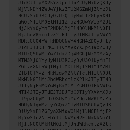
JTdCJTIyYXVkYXJpc19pZCUyMiUzQSUy
MjVlNDY4ZWUwYjkzZTU2MGZmNjZlYzJi
NCUyMiU3RCUyQyU3QiUyMmF1ZGFyaXNf
aWQlMjIlM0ElMjI1ZTgzNGUwYWI5M2U1
NjJkYmQyYmE2NDklMjIlN0QlMkMlN0Il
MjJhdWRhcmlzX2lkJTIyJTNBJTIyNWY4
MDRlOGQ4YWFkMDQ0NWY4NGM4ZDQyJTIy
JTdEJTJDJTdCJTIyYXVkYXJpc19pZCUy
MiUzQSUyMjYwZTdmZDg4MGRjNzM0MzAy
MTM3MjQ1YyUyMiU3RCUyQyU3QiUyMmF1
ZGFyaXNfaWQlMjIlM0ElMjI2MTY4M2M1
ZTBjOTYyZjNkNzgwM2NlYTclMjIlN0Ql
MkMlN0IlMjJhdWRhcmlzX2lkJTIyJTNB
JTIyNjFhMGYwNjRmMGM1ZGM1OTFkNWIw
NTI4JTIyJTdEJTJDJTdCJTIyYXVkYXJp
c19pZCUyMiUzQSUyMjYxZDgyNWRlMzZh
NDUyNTgxMzcyZGQxZCUyMiU3RCUyQyU3
QiUyMmF1ZGFyaXNfaWQlMjIlM0ElMjI2
MjYwMTc2NjFhYTJlNWYxN2FlNmNkNmYl
MjIlN0QlMkMlN0IlMjJhdWRhcmlzX2lk