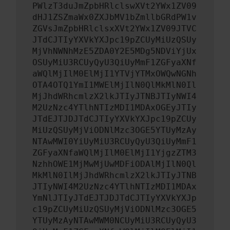
PWlzT3duJmZpbHRlclswXVt2YWx1ZV09
dHJ1ZSZmaWx0ZXJbMV1bZmllbGRdPW1v
ZGVsJmZpbHRlclsxXVt2YWx1ZV09JTVC
JTdCJTIyYXVkYXJpc19pZCUyMiUzQSUy
MjVhNWNhMzE5ZDA0Y2E5MDg5NDViYjUx
OSUyMiU3RCUyQyU3QiUyMmF1ZGFyaXNf
aWQlMjIlM0ElMjI1YTVjYTMxOWQwNGNh
OTA4OTQ1YmI1MWElMjIlN0QlMkMlN0Il
MjJhdWRhcmlzX2lkJTIyJTNBJTIyNWI4
M2UzNzc4YTlhNTIzMDI1MDAxOGEyJTIy
JTdEJTJDJTdCJTIyYXVkYXJpc19pZCUy
MiUzQSUyMjViODNlMzc3OGE5YTUyMzAy
NTAwMWI0YiUyMiU3RCUyQyU3QiUyMmF1
ZGFyaXNfaWQlMjIlM0ElMjI1YjgzZTM3
NzhhOWE1MjMwMjUwMDFiODAlMjIlN0Ql
MkMlN0IlMjJhdWRhcmlzX2lkJTIyJTNB
JTIyNWI4M2UzNzc4YTlhNTIzMDI1MDAx
YmNlJTIyJTdEJTJDJTdCJTIyYXVkYXJp
c19pZCUyMiUzQSUyMjViODNlMzc3OGE5
YTUyMzAyNTAwMWM0NCUyMiU3RCUyQyU3