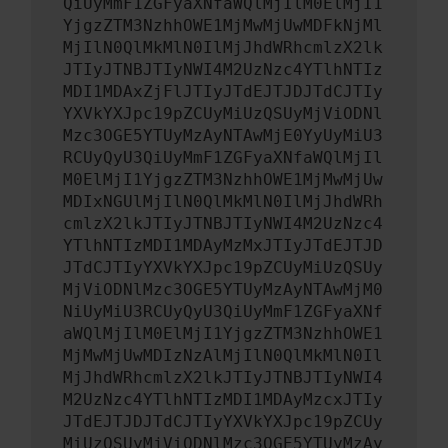
QiUyMmF1ZGFyaXNfaWQlMjIlM0ElMjI1
YjgzZTM3NzhhOWE1MjMwMjUwMDFkNjMl
MjIlN0QlMkMlN0IlMjJhdWRhcmlzX2lk
JTIyJTNBJTIyNWI4M2UzNzc4YTlhNTIz
MDI1MDAxZjFlJTIyJTdEJTJDJTdCJTIy
YXVkYXJpc19pZCUyMiUzQSUyMjViODNl
Mzc3OGE5YTUyMzAyNTAwMjE0YyUyMiU3
RCUyQyU3QiUyMmF1ZGFyaXNfaWQlMjIl
M0ElMjI1YjgzZTM3NzhhOWE1MjMwMjUw
MDIxNGUlMjIlN0QlMkMlN0IlMjJhdWRh
cmlzX2lkJTIyJTNBJTIyNWI4M2UzNzc4
YTlhNTIzMDI1MDAyMzMxJTIyJTdEJTJD
JTdCJTIyYXVkYXJpc19pZCUyMiUzQSUy
MjViODNlMzc3OGE5YTUyMzAyNTAwMjM0
NiUyMiU3RCUyQyU3QiUyMmF1ZGFyaXNf
aWQlMjIlM0ElMjI1YjgzZTM3NzhhOWE1
MjMwMjUwMDIzNzAlMjIlN0QlMkMlN0Il
MjJhdWRhcmlzX2lkJTIyJTNBJTIyNWI4
M2UzNzc4YTlhNTIzMDI1MDAyMzcxJTIy
JTdEJTJDJTdCJTIyYXVkYXJpc19pZCUy
MiUzQSUyMjViODNlMzc3OGE5YTUyMzAy