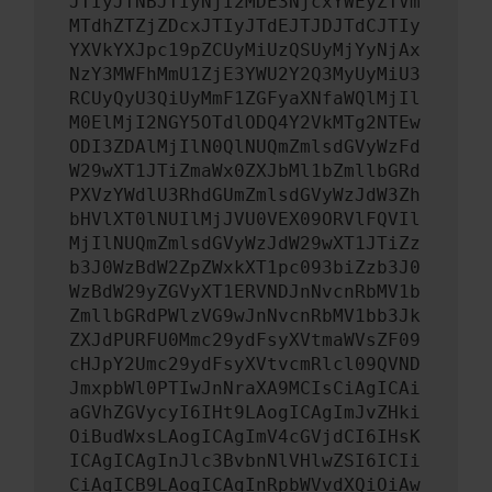
JTIyJTNBJTIyNjI2MDE3NjcxYWEyZTVm
MTdhZTZjZDcxJTIyJTdEJTJDJTdCJTIy
YXVkYXJpc19pZCUyMiUzQSUyMjYyNjAx
NzY3MWFhMmU1ZjE3YWU2Y2Q3MyUyMiU3
RCUyQyU3QiUyMmF1ZGFyaXNfaWQlMjIl
M0ElMjI2NGY5OTdlODQ4Y2VkMTg2NTEw
ODI3ZDAlMjIlN0QlNUQmZmlsdGVyWzFd
W29wXT1JTiZmaWx0ZXJbMl1bZmllbGRd
PXVzYWdlU3RhdGUmZmlsdGVyWzJdW3Zh
bHVlXT0lNUIlMjJVU0VEX09ORVlFQVIl
MjIlNUQmZmlsdGVyWzJdW29wXT1JTiZz
b3J0WzBdW2ZpZWxkXT1pc093biZzb3J0
WzBdW29yZGVyXT1ERVNDJnNvcnRbMV1b
ZmllbGRdPWlzVG9wJnNvcnRbMV1bb3Jk
ZXJdPURFU0Mmc29ydFsyXVtmaWVsZF09
cHJpY2Umc29ydFsyXVtvcmRlcl09QVND
JmxpbWl0PTIwJnNraXA9MCIsCiAgICAi
aGVhZGVycyI6IHt9LAogICAgImJvZHki
OiBudWxsLAogICAgImV4cGVjdCI6IHsK
ICAgICAgInJlc3BvbnNlVHlwZSI6ICIi
CiAgICB9LAogICAgInRpbWVvdXQiOiAw