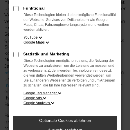
nahezu neuwertig sind und Ihnen dieselbe Qualität
und den gleichen Fahrkomfort bieten wie ein neuer
Funktional
VW – nur zu günstigeren Konditionen. Als Ihr
Diese Technologien bieten die bestmögliche Funktionalität
der Webseite. Services von Drittanbietern wie Google
vertrauenswürdiges VW Autohaus stehen wir Ihnen
Maps, Chats, Fahrzeugbewertungssystem und weitere
mit unserer Expertise und Erfahrung jederzeit zur
werden aktiviert.
Seite. Unsere Jahreswagen wurden sorgfältig
YouTube
geprüft und sind in einwandfreiem Zustand, sodass
Google Maps
Sie mit einem guten Gefühl auf die Straße gehen
können.
Statistik und Marketing
Neben unserer breiten Auswahl an VW
Diese Technologien ermöglichen es uns, die Nutzung der
Jahreswagen bieten wir Ihnen auch individuelle
Webseite zu analysieren, um die Leistung zu messen und
zu verbessern. Zudem werden Technologien eingesetzt,
Services
, von flexiblen Finanzierungsmöglichkeiten
die von dritten Werbetreibenden verwendet werden, um
und Leasingangeboten bis hin zur fairen
Sie auf anderen Webseiten zu verfolgen und um Anzeigen
Inzahlungnahme
Ihres aktuellen Fahrzeugs. Unser
zu schalten, die für Ihre Interessen relevant sind.
erfahrenes Team berät Sie persönlich und hilft
Google Tag Manager
Ihnen, das Modell zu finden, das perfekt zu Ihren
Google Ads
Google Analytics
Bedürfnissen passt.
Besuchen Sie uns und lassen Sie sich von unserer
Optionale Cookies ablehnen
großen Auswahl und den vielfältigen VW
Möglichkeiten begeistern – wir freuen uns darauf,