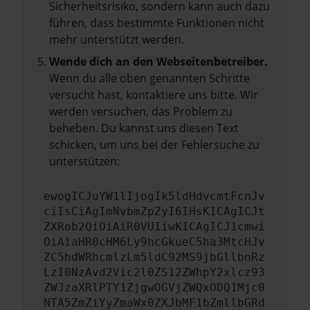
Sicherheitsrisiko, sondern kann auch dazu
führen, dass bestimmte Funktionen nicht
mehr unterstützt werden.
Wende dich an den Webseitenbetreiber.
Wenn du alle oben genannten Schritte
versucht hast, kontaktiere uns bitte. Wir
werden versuchen, das Problem zu
beheben. Du kannst uns diesen Text
schicken, um uns bei der Fehlersuche zu
unterstützen:
ewogICJuYW1lIjogIk5ldHdvcmtFcnJv
ciIsCiAgImNvbmZpZyI6IHsKICAgICJt
ZXRob2QiOiAiR0VUIiwKICAgICJ1cmwi
OiAiaHR0cHM6Ly9hcGkueC5ha3MtcHJv
ZC5hdWRhcmlzLm5ldC92MS9jbGllbnRz
LzI0NzAvd2Vic2l0ZS12ZWhpY2xlcz93
ZWJzaXRlPTY1ZjgwOGVjZWQxODQ1Mjc0
NTA5ZmZiYyZmaWx0ZXJbMF1bZmllbGRd